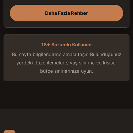
Daha Fazla Rehber
18+ Sorumlu Kullanım
Bu sayfa bilgilendirme amacı taşır. Bulunduğunuz
yerdeki düzenlemelere, yaş sınırına ve kişisel
bütçe sınırlarınıza uyun.