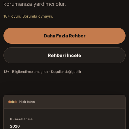
korumanıza yardımcı olur.
18+ oyun. Sorumlu oynayın.
Daha Fazla Rehber
Rehberi İncele
18+ · Bilgilendirme amaçlıdır · Koşullar değişebilir
Hızlı bakış
Güncellenme
2026