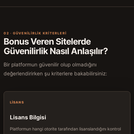
02 · GÜVENILIRLIK KRITERLERI
Bonus Veren Sitelerde
Güvenilirlik Nasıl Anlaşılır?
Bir platformun güvenilir olup olmadığını
değerlendirirken şu kriterlere bakabilirsiniz:
LISANS
Lisans Bilgisi
Platformun hangi otorite tarafından lisanslandığını kontrol