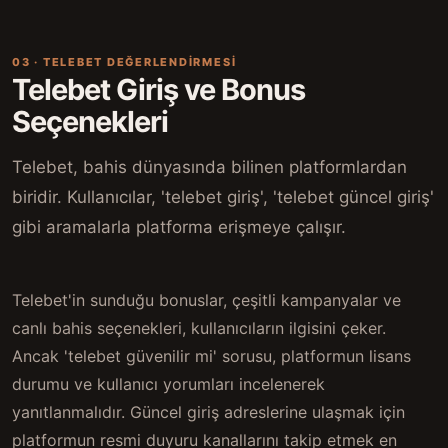
03 · TELEBET DEĞERLENDIRMESI
Telebet Giriş ve Bonus
Seçenekleri
Telebet, bahis dünyasında bilinen platformlardan
biridir. Kullanıcılar, 'telebet giriş', 'telebet güncel giriş'
gibi aramalarla platforma erişmeye çalışır.
Telebet'in sunduğu bonuslar, çeşitli kampanyalar ve
canlı bahis seçenekleri, kullanıcıların ilgisini çeker.
Ancak 'telebet güvenilir mi' sorusu, platformun lisans
durumu ve kullanıcı yorumları incelenerek
yanıtlanmalıdır. Güncel giriş adreslerine ulaşmak için
platformun resmi duyuru kanallarını takip etmek en