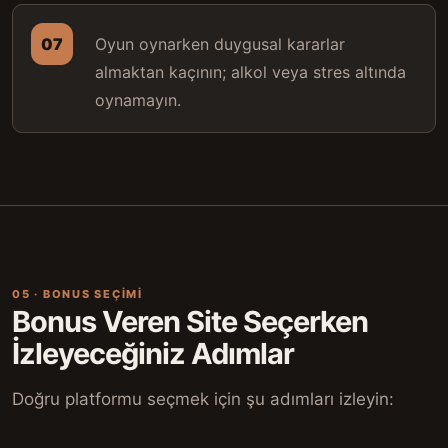
07
Oyun oynarken duygusal kararlar
almaktan kaçının; alkol veya stres altında
oynamayın.
05 · BONUS SEÇIMI
Bonus Veren Site Seçerken
İzleyeceğiniz Adımlar
Doğru platformu seçmek için şu adımları izleyin: