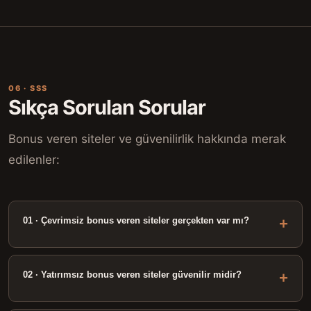
06 · SSS
Sıkça Sorulan Sorular
Bonus veren siteler ve güvenilirlik hakkında merak
edilenler:
01 · Çevrimsiz bonus veren siteler gerçekten var mı?
+
Bazı platformlar 'çevrimsiz bonus' adı altında
02 · Yatırımsız bonus veren siteler güvenilir midir?
+
kampanyalar sunar. Ancak bu bonusların genellikle
belirli kuralları vardır (örneğin, sadece belirli