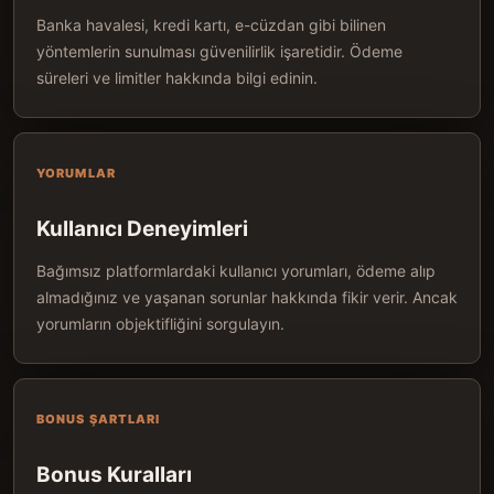
Banka havalesi, kredi kartı, e-cüzdan gibi bilinen
yöntemlerin sunulması güvenilirlik işaretidir. Ödeme
süreleri ve limitler hakkında bilgi edinin.
YORUMLAR
Kullanıcı Deneyimleri
Bağımsız platformlardaki kullanıcı yorumları, ödeme alıp
almadığınız ve yaşanan sorunlar hakkında fikir verir. Ancak
yorumların objektifliğini sorgulayın.
BONUS ŞARTLARI
Bonus Kuralları