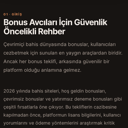
01 · GIRIŞ
Bonus Avcıları İçin Güvenlik
Öncelikli Rehber
Çevrimiçi bahis dünyasında bonuslar, kullanıcıları
cezbetmek için sunulan en yaygın araçlardan biridir.
Ancak her bonus teklifi, arkasında güvenilir bir
platform olduğu anlamına gelmez.
2026 yılında bahis siteleri, hoş geldin bonusları,
çevrimsiz bonuslar ve yatırımsız deneme bonusları gibi
çeşitli fırsatlarla öne çıkıyor. Bu tekliflerin cazibesine
kapılmadan önce, platformun lisans bilgilerini, kullanıcı
yorumlarını ve ödeme yöntemlerini araştırmak kritik