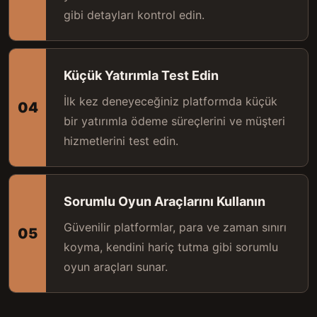
gibi detayları kontrol edin.
Küçük Yatırımla Test Edin
İlk kez deneyeceğiniz platformda küçük
04
bir yatırımla ödeme süreçlerini ve müşteri
hizmetlerini test edin.
Sorumlu Oyun Araçlarını Kullanın
Güvenilir platformlar, para ve zaman sınırı
05
koyma, kendini hariç tutma gibi sorumlu
oyun araçları sunar.