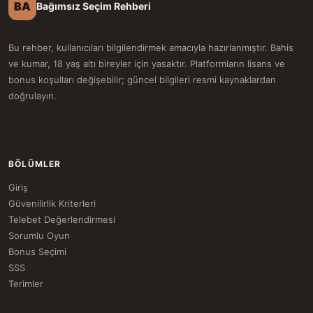
BA
Bağımsız Seçim Rehberi
Bu rehber, kullanıcıları bilgilendirmek amacıyla hazırlanmıştır. Bahis
ve kumar, 18 yaş altı bireyler için yasaktır. Platformların lisans ve
bonus koşulları değişebilir; güncel bilgileri resmi kaynaklardan
doğrulayın.
BÖLÜMLER
Giriş
Güvenilirlik Kriterleri
Telebet Değerlendirmesi
Sorumlu Oyun
Bonus Seçimi
SSS
Terimler