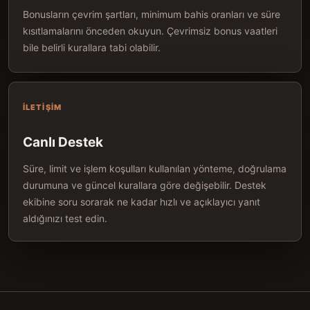
Bonusların çevrim şartları, minimum bahis oranları ve süre
kısıtlamalarını önceden okuyun. Çevrimsiz bonus vaatleri
bile belirli kurallara tabi olabilir.
İLETIŞIM
Canlı Destek
Süre, limit ve işlem koşulları kullanılan yönteme, doğrulama
durumuna ve güncel kurallara göre değişebilir. Destek
ekibine soru sorarak ne kadar hızlı ve açıklayıcı yanıt
aldığınızı test edin.