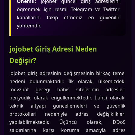
Önemli:
jojobet güncel giriş adreslerini
öğrenmek için resmi Telegram ve Twitter
kanallarını takip etmeniz en güvenilir
yöntemdir.
jojobet Giriş Adresi Neden
Değişir?
jojobet giriş adresinin değişmesinin birkaç temel
nedeni bulunmaktadır. İlk olarak, ülkemizdeki
mevzuat gereği bahis sitelerinin adresleri
periyodik olarak engellenmektedir. İkinci olarak,
teknik altyapı güncellemeleri ve güvenlik
protokolleri nedeniyle adres değişiklikleri
yapılabilmektedir. Üçüncü olarak, DDoS
saldırılarına karşı koruma amacıyla adres