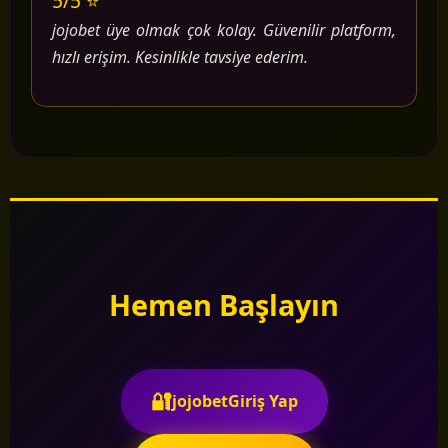
5
/5 ⭐
jojobet üye olmak çok kolay. Güvenilir platform,
hızlı erişim. Kesinlikle tavsiye ederim.
Hemen Başlayın
🔐
jojobetGiriş Yap