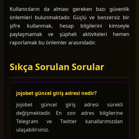
Kullanıcıların da alması gereken bazı güvenlik
önlemleri bulunmaktadır. Güçlü ve benzersiz bir
şifre kullanmak, hesap bilgilerini kimseyle
paylaşmamak ve şüpheli aktiviteleri hemen
raporlamak bu önlemler arasındadır.
Sıkça Sorulan Sorular
jojobet güncel giriş adresi nedir?
jojobet güncel giriş adresi sürekli
değişmektedir. En son adres bilgilerine
Telegram ve Twitter kanallarımızdan
ulaşabilirsiniz.