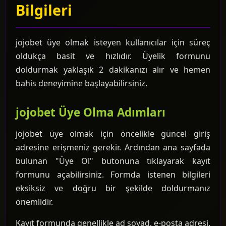
Bilgileri
jojobet üye olmak isteyen kullanıcılar için süreç
oldukça basit ve hızlıdır. Üyelik formunu
doldurmak yaklaşık 2 dakikanızı alır ve hemen
bahis deneyimine başlayabilirsiniz.
jojobet Üye Olma Adımları
jojobet üye olmak için öncelikle güncel giriş
adresine erişmeniz gerekir. Ardından ana sayfada
bulunan "Üye Ol" butonuna tıklayarak kayıt
formunu açabilirsiniz. Formda istenen bilgileri
eksiksiz ve doğru bir şekilde doldurmanız
önemlidir.
Kayıt formunda genellikle ad soyad, e-posta adresi,