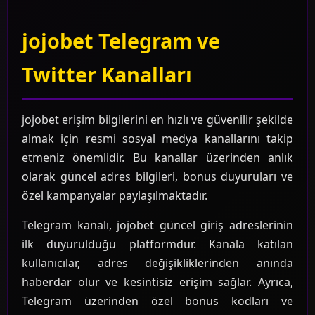
jojobet Telegram ve
Twitter Kanalları
jojobet erişim bilgilerini en hızlı ve güvenilir şekilde
almak için resmi sosyal medya kanallarını takip
etmeniz önemlidir. Bu kanallar üzerinden anlık
olarak güncel adres bilgileri, bonus duyuruları ve
özel kampanyalar paylaşılmaktadır.
Telegram kanalı, jojobet güncel giriş adreslerinin
ilk duyurulduğu platformdur. Kanala katılan
kullanıcılar, adres değişikliklerinden anında
haberdar olur ve kesintisiz erişim sağlar. Ayrıca,
Telegram üzerinden özel bonus kodları ve