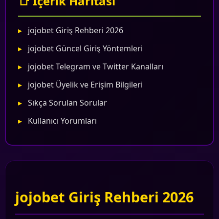
📑 İçerik Haritası
jojobet Giriş Rehberi 2026
jojobet Güncel Giriş Yöntemleri
jojobet Telegram ve Twitter Kanalları
jojobet Üyelik ve Erişim Bilgileri
Sıkça Sorulan Sorular
Kullanıcı Yorumları
jojobet Giriş Rehberi 2026