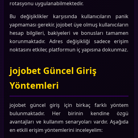
rotasyonu uygulanabilmektedir.
Bu değişiklikler karşısında kullanıcıların panik
yapmaması gerekir. jojobet üye olmuş kullanıcıların
hesap bilgileri, bakiyeleri ve bonusları tamamen
korunmaktadır. Adres değişikliği sadece erişim
noktasını etkiler, platformun iç yapısına dokunmaz.
jojobet Güncel Giriş
Yöntemleri
jojobet güncel giriş için birkaç farklı yöntem
bulunmaktadır. Her birinin kendine özgü
avantajları ve kullanım senaryoları vardır. Aşağıda
en etkili erişim yöntemlerini inceleyelim: