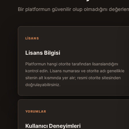
Bir platformun güvenilir olup olmadığını değerlend
LISANS
Lisans Bilgisi
Platformun hangi otorite tarafından lisanslandığını
kontrol edin. Lisans numarası ve otorite adı genellikle
sitenin alt kısmında yer alır; resmi otorite sitesinden
doğrulayabilirsiniz.
YORUMLAR
Kullanıcı Deneyimleri