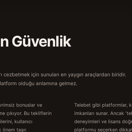
in Güvenlik
rı cezbetmek için sunulan en yaygın araçlardan biridir.
 platform olduğu anlamına gelmez.
evrimsiz bonuslar ve
Telebet gibi platformlar, k
e çıkıyor. Bu tekliflerin
imkanları sunar. Ancak 'te
erini, kullanıcı
deneyimleri ve lisans doğ
k önem taşır.
platformu seçerken dikkat