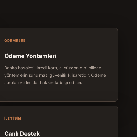
ÖDEMELER
Ödeme Yöntemleri
Banka havalesi, kredi kartı, e-cüzdan gibi bilinen
yöntemlerin sunulması güvenilirlik işaretidir. Ödeme
süreleri ve limitler hakkında bilgi edinin.
İLETIŞIM
Canlı Destek