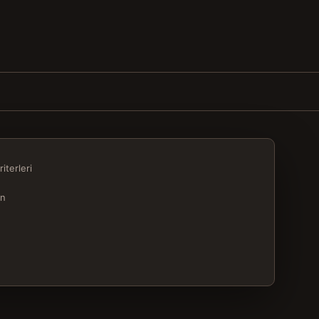
riterleri
un