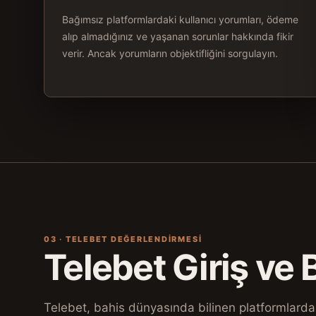
Bağımsız platformlardaki kullanıcı yorumları, ödeme
alıp almadığınız ve yaşanan sorunlar hakkında fikir
verir. Ancak yorumların objektifliğini sorgulayın.
03 · TELEBET DEĞERLENDIRMESI
Telebet Giriş ve
Telebet, bahis dünyasında bilinen platformlardan bi