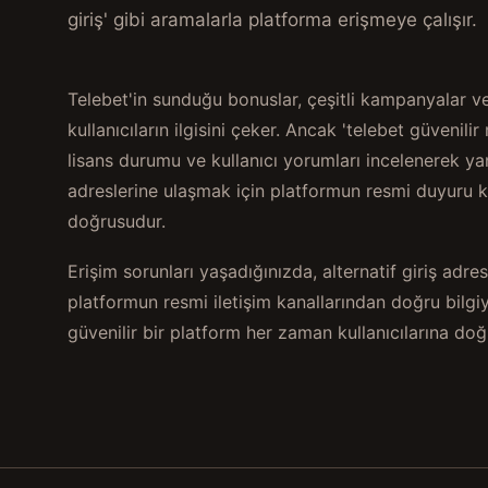
giriş' gibi aramalarla platforma erişmeye çalışır.
Telebet'in sunduğu bonuslar, çeşitli kampanyalar ve
kullanıcıların ilgisini çeker. Ancak 'telebet güvenili
lisans durumu ve kullanıcı yorumları incelenerek yan
adreslerine ulaşmak için platformun resmi duyuru k
doğrusudur.
Erişim sorunları yaşadığınızda, alternatif giriş adre
platformun resmi iletişim kanallarından doğru bilgiy
güvenilir bir platform her zaman kullanıcılarına doğr