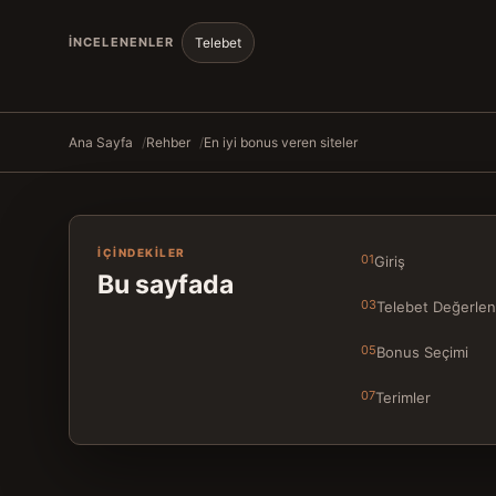
İNCELENENLER
Telebet
Ana Sayfa
Rehber
En iyi bonus veren siteler
İÇİNDEKİLER
01
Giriş
Bu sayfada
03
Telebet Değerlen
05
Bonus Seçimi
07
Terimler