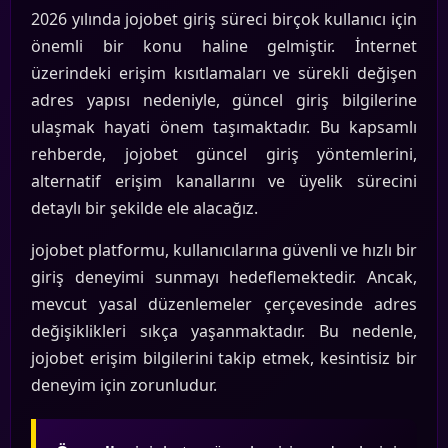
2026 yılında jojobet giriş süreci birçok kullanıcı için
önemli bir konu haline gelmiştir. İnternet
üzerindeki erişim kısıtlamaları ve sürekli değişen
adres yapısı nedeniyle, güncel giriş bilgilerine
ulaşmak hayati önem taşımaktadır. Bu kapsamlı
rehberde, jojobet güncel giriş yöntemlerini,
alternatif erişim kanallarını ve üyelik sürecini
detaylı bir şekilde ele alacağız.
jojobet platformu, kullanıcılarına güvenli ve hızlı bir
giriş deneyimi sunmayı hedeflemektedir. Ancak,
mevcut yasal düzenlemeler çerçevesinde adres
değişiklikleri sıkça yaşanmaktadır. Bu nedenle,
jojobet erişim bilgilerini takip etmek, kesintisiz bir
deneyim için zorunludur.