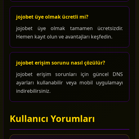
jojobet üye olmak ücretli mi?
jojobet üye olmak tamamen ücretsizdir.
Hemen kayıt olun ve avantajları keşfedin.
jojobet erişim sorunu nasıl çözülür?
jojobet erişim sorunları için güncel DNS
ayarları kullanabilir veya mobil uygulamayı
indirebilirsiniz.
Kullanıcı Yorumları