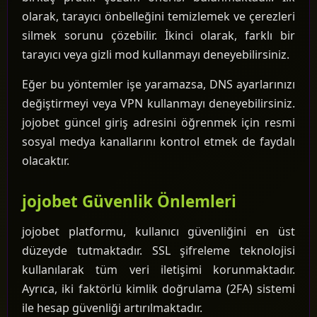
olarak, tarayıcı önbelleğini temizlemek ve çerezleri
silmek sorunu çözebilir. İkinci olarak, farklı bir
tarayıcı veya gizli mod kullanmayı deneyebilirsiniz.
Eğer bu yöntemler işe yaramazsa, DNS ayarlarınızı
değiştirmeyi veya VPN kullanmayı deneyebilirsiniz.
jojobet güncel giriş adresini öğrenmek için resmi
sosyal medya kanallarını kontrol etmek de faydalı
olacaktır.
jojobet Güvenlik Önlemleri
jojobet platformu, kullanıcı güvenliğini en üst
düzeyde tutmaktadır. SSL şifreleme teknolojisi
kullanılarak tüm veri iletişimi korunmaktadır.
Ayrıca, iki faktörlü kimlik doğrulama (2FA) sistemi
ile hesap güvenliği artırılmaktadır.