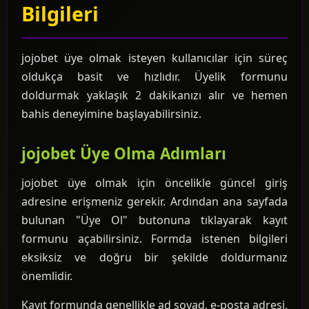
Bilgileri
jojobet üye olmak isteyen kullanıcılar için süreç
oldukça basit ve hızlıdır. Üyelik formunu
doldurmak yaklaşık 2 dakikanızı alır ve hemen
bahis deneyimine başlayabilirsiniz.
jojobet Üye Olma Adımları
jojobet üye olmak için öncelikle güncel giriş
adresine erişmeniz gerekir. Ardından ana sayfada
bulunan "Üye Ol" butonuna tıklayarak kayıt
formunu açabilirsiniz. Formda istenen bilgileri
eksiksiz ve doğru bir şekilde doldurmanız
önemlidir.
Kayıt formunda genellikle ad soyad, e-posta adresi,