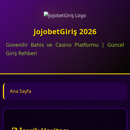
jojobetGiriş 2026
Güvenilir Bahis ve Casino Platformu | Güncel
Giriş Rehberi
Ana Sayfa