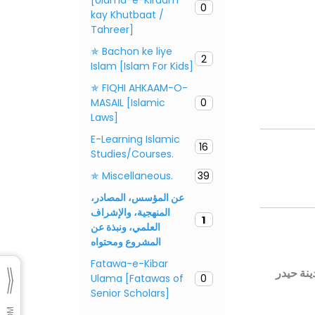
0
kay Khutbaat /
Tahreer]
✯ Bachon ke liye
2
Islam [Islam For Kids]
✯ FIQHI AHKAAM-O-
MASAIL [Islamic
0
Laws]
E-Learning Islamic
16
Studies/Courses.
✯ Miscellaneous.
39
عن المؤسس، المصادر،
المنهجية، والإشراف
1
العلمي، ونبذة عن
المشروع ومحتواه
Fatawa-e-Kibar
ينة حيدر
Ulama [Fatawas of
0
Senior Scholars]