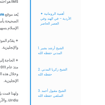
IMS هو اختصار لـ: “Islamic Messages Sharing”.
✦ أهمية الرومانية
يُعد موقع
om
الأردية – في الهند وفي
الصحيحة بأس
العصر الحاضر
الإسلام بسهو
والإنجليزية.
1. الشيخ أرشد بشير
المدني حفظه الله
✦ الحاجة إلى MS
2. الشيخ زكريا المدني
وخلال هذه ال
حفظه الله
الإنجليزية.
3. الشيخ مقبول أحمد
السلفي حفظه الله
Urdu، والأردية، والإنجليزية، وذلك لتسهيل الوصول إلى العلم الشرعي.