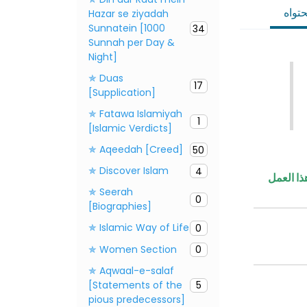
تواه
Hazar se ziyadah
Sunnatein [1000
34
Sunnah per Day &
Night]
✯ Duas
17
[Supplication]
✯ Fatawa Islamiyah
1
[Islamic Verdicts]
✯ Aqeedah [Creed]
50
✯ Discover Islam
4
ذا العمل
✯ Seerah
0
[Biographies]
✯ Islamic Way of Life
0
✯ Women Section
0
✯ Aqwaal-e-salaf
[Statements of the
5
pious predecessors]