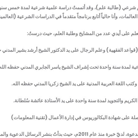
لم شرعي (طالبة علم)، وقد أتممتُ دراسة علمية شرعية لمدة خمس سن
العالمات، وأنا حالياً أتابع برنامجاً متقدماً في الدراسات الشرعية (العالمي
لعلم على أيدي عدد من المشايخ وطلبة العلم، حيث درستُ:
(قواعد الفقهية) وعلم الرجال على يد الدكتور الشيخ أرشد بشير المدني ح
ية لمدة سنة واحدة تحت إشراف الشيخ ياسر الجابري المدني حفظه الله.
وكتب اللغة العربية المدنية على يد الشيخ زكريا المدني حفظه الله.
الكريم والتجويد لمدة سنة واحدة على يد الأستاذة عائشة سُلطانة.
وفي مجال الدعوة، لديّ خبرة منذ عام 2011م، حيث بدأتُ بنشر الرسائل الدعو