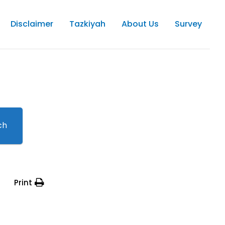
Disclaimer
Tazkiyah
About Us
Survey
ch
Print