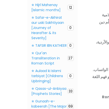
✯ Hijrī Mahenay
12
[Islamic months]
امية
✯ Safar-e-Akhirat
م دين
aur uski Sakhtiyaan
[Journey of
0
Hearafter & its
Severity]
وى الإسلامي بثلاث لغات: الرومانية الأردية (Roman Urdu)، والأردية،
✯ TAFSIR IBN KATHEER
0
✯ Qur'an
Transliteration in
27
Roman Script
سائل النصية (SMS) ومجموعات الواتساب.
✯ Aulaad ki Islami
tarbiyat [Childrens
0
 فهم اللغة
Upbringing]
✯ Qasas-ul-Anbiyaa
33
[Prophets Stories]
كريم والأحاديث النبوية باللغات: Roman
✯ Gunaah-e-
kabeerah [The Major
69