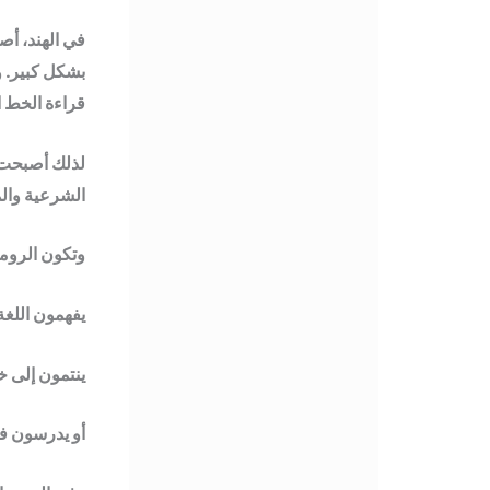
بشكل كبير. و
قراءة الخط ا
لذلك أصبحت ا
الشرعية والم
وتكون الروما
يفهمون اللغة
ينتمون إلى خل
أو يدرسون ف