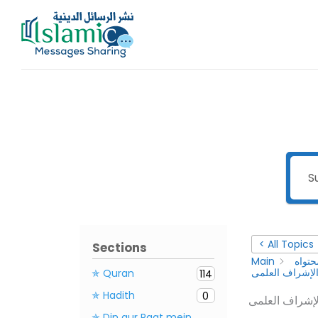
Skip
to
content
< All Topics
Sections
حتواه
Main
✯ Quran
114
✯ Hadith
0
✯ Din aur Raat mein