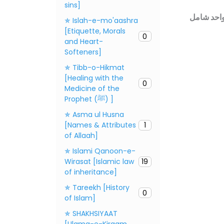
sins]
 واحد شامل
✯ Islah-e-mo'aashra
[Etiquette, Morals
0
and Heart-
Softeners]
✯ Tibb-o-Hikmat
[Healing with the
0
Medicine of the
Prophet (ﷺ) ]
✯ Asma ul Husna
[Names & Attributes
1
of Allaah]
✯ Islami Qanoon-e-
Wirasat [Islamic law
19
of inheritance]
✯ Tareekh [History
0
of Islam]
✯ SHAKHSIYAAT
[Ulama-e-Kiraam