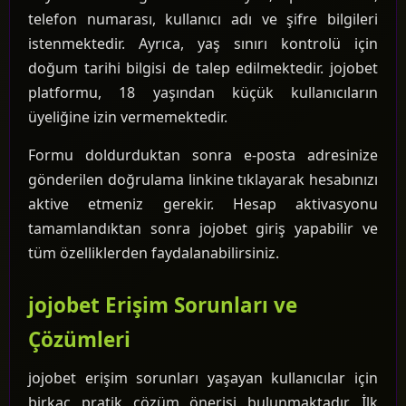
telefon numarası, kullanıcı adı ve şifre bilgileri
istenmektedir. Ayrıca, yaş sınırı kontrolü için
doğum tarihi bilgisi de talep edilmektedir. jojobet
platformu, 18 yaşından küçük kullanıcıların
üyeliğine izin vermemektedir.
Formu doldurduktan sonra e-posta adresinize
gönderilen doğrulama linkine tıklayarak hesabınızı
aktive etmeniz gerekir. Hesap aktivasyonu
tamamlandıktan sonra jojobet giriş yapabilir ve
tüm özelliklerden faydalanabilirsiniz.
jojobet Erişim Sorunları ve
Çözümleri
jojobet erişim sorunları yaşayan kullanıcılar için
birkaç pratik çözüm önerisi bulunmaktadır. İlk