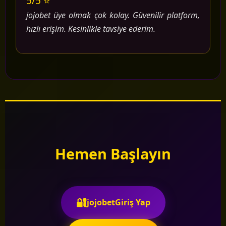
5
/5 ⭐
jojobet üye olmak çok kolay. Güvenilir platform,
hızlı erişim. Kesinlikle tavsiye ederim.
Hemen Başlayın
🔐
jojobetGiriş Yap