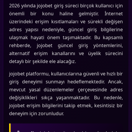
2026 yılında jojobet giriş süreci birçok kullanıcı için
önemli bir konu haline gelmiştir. İnternet
üzerindeki erişim kısıtlamaları ve sürekli değişen
adres yapısı nedeniyle, güncel giriş bilgilerine
ulaşmak hayati önem taşımaktadır. Bu kapsamlı
rehberde, jojobet güncel giriş yöntemlerini,
alternatif erişim kanallarını ve üyelik sürecini
detaylı bir şekilde ele alacağız.
jojobet platformu, kullanıcılarına güvenli ve hızlı bir
giriş deneyimi sunmayı hedeflemektedir. Ancak,
mevcut yasal düzenlemeler çerçevesinde adres
değişiklikleri sıkça yaşanmaktadır. Bu nedenle,
jojobet erişim bilgilerini takip etmek, kesintisiz bir
deneyim için zorunludur.