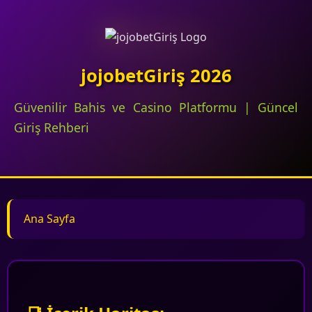
jojobetGiriş 2026
Güvenilir Bahis ve Casino Platformu | Güncel
Giriş Rehberi
Ana Sayfa