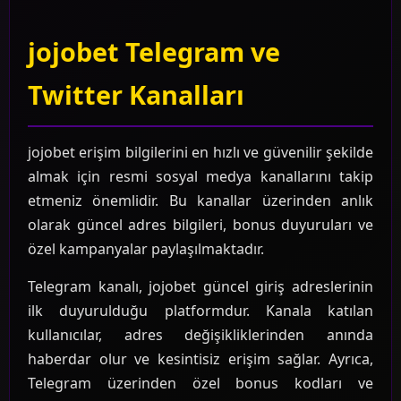
jojobet Telegram ve
Twitter Kanalları
jojobet erişim bilgilerini en hızlı ve güvenilir şekilde
almak için resmi sosyal medya kanallarını takip
etmeniz önemlidir. Bu kanallar üzerinden anlık
olarak güncel adres bilgileri, bonus duyuruları ve
özel kampanyalar paylaşılmaktadır.
Telegram kanalı, jojobet güncel giriş adreslerinin
ilk duyurulduğu platformdur. Kanala katılan
kullanıcılar, adres değişikliklerinden anında
haberdar olur ve kesintisiz erişim sağlar. Ayrıca,
Telegram üzerinden özel bonus kodları ve