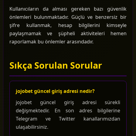
Kullanıcıların da alması gereken bazı güvenlik
önlemleri bulunmaktadır. Güçlü ve benzersiz bir
şifre kullanmak, hesap bilgilerini kimseyle
paylaşmamak ve şüpheli aktiviteleri hemen
raporlamak bu önlemler arasındadır.
Sıkça Sorulan Sorular
jojobet güncel giriş adresi nedir?
jojobet güncel giriş adresi sürekli
değişmektedir. En son adres bilgilerine
Telegram ve Twitter kanallarımızdan
ulaşabilirsiniz.