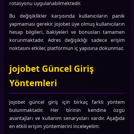
rotasyonu uygulanabilmektedir.
Bu değişiklikler karşısında kullanıcıların panik
yapmaması gerekir. jojobet üye olmuş kullanıcıların
hesap bilgileri, bakiyeleri ve bonusları tamamen
korunmaktadır. Adres değişikliği sadece erişim
noktasını etkiler, platformun iç yapısına dokunmaz.
jojobet Güncel Giriş
Yöntemleri
jojobet güncel giriş için birkaç farklı yöntem
bulunmaktadır. Her birinin kendine özgü
avantajları ve kullanım senaryoları vardır. Aşağıda
en etkili erişim yöntemlerini inceleyelim: