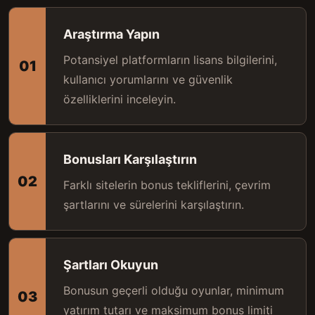
Araştırma Yapın
Potansiyel platformların lisans bilgilerini,
01
kullanıcı yorumlarını ve güvenlik
özelliklerini inceleyin.
Bonusları Karşılaştırın
02
Farklı sitelerin bonus tekliflerini, çevrim
şartlarını ve sürelerini karşılaştırın.
Şartları Okuyun
Bonusun geçerli olduğu oyunlar, minimum
03
yatırım tutarı ve maksimum bonus limiti