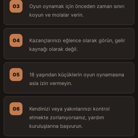
03
Oyun oynamak için önceden zaman sınırı
koyun ve molalar verin.
04
Kazançlarınızı eğlence olarak görün, gelir
kaynağı olarak değil.
05
18 yaşından küçüklerin oyun oynamasına
asla izin vermeyin.
06
Kendinizi veya yakınlarınızı kontrol
etmekte zorlanıyorsanız, yardım
kuruluşlarına başvurun.