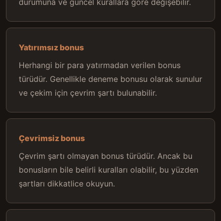
durumuna ve güncel kurallara göre değişebilir.
Yatırımsız bonus
Herhangi bir para yatırmadan verilen bonus
türüdür. Genellikle deneme bonusu olarak sunulur
ve çekim için çevrim şartı bulunabilir.
Çevrimsiz bonus
Çevrim şartı olmayan bonus türüdür. Ancak bu
bonusların bile belirli kuralları olabilir, bu yüzden
şartları dikkatlice okuyun.