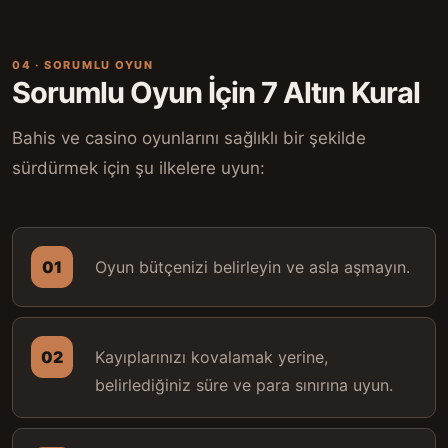
04 · SORUMLU OYUN
Sorumlu Oyun İçin 7 Altın Kural
Bahis ve casino oyunlarını sağlıklı bir şekilde
sürdürmek için şu ilkelere uyun:
01
Oyun bütçenizi belirleyin ve asla aşmayın.
02
Kayıplarınızı kovalamak yerine,
belirlediğiniz süre ve para sınırına uyun.