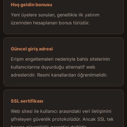
Hoş geldin bonusu
Yeni üyelere sunulan, genellikle ilk yatırım
üzerinden hesaplanan bonus türüdür.
Güncel giriş adresi
Erişim engellemeleri nedeniyle bahis sitelerinin
kullanıcılarına duyurduğu alternatif web
adresleridir. Resmi kanallardan öğrenilmelidir.
SSL sertifikası
Web sitesi ile kullanıcı arasındaki veri iletişimini
şifreleyen güvenlik protokolüdür. Ancak SSL tek