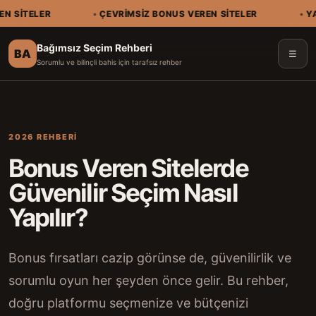
TELER
ÇEVRIMSIZ BONUS VEREN SITELER
YATIRI
Bağımsız Seçim Rehberi
BA
☰
Sorumlu ve bilinçli bahis için tarafsız rehber
2026 REHBERI
Bonus Veren Sitelerde
Güvenilir Seçim Nasıl
Yapılır?
Bonus fırsatları cazip görünse de, güvenilirlik ve
sorumlu oyun her şeyden önce gelir. Bu rehber,
doğru platformu seçmenize ve bütçenizi