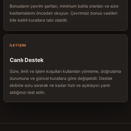
Bonusların çevrim şartları, minimum bahis oranları ve süre
kısıtlamalarını önceden okuyun. Çevrimsiz bonus vaatleri
bile belirli kurallara tabi olabilir.
İLETIŞIM
Canlı Destek
Süre, limit ve işlem koşulları kullanılan yönteme, doğrulama
durumuna ve güncel kurallara göre değişebilir. Destek
ekibine soru sorarak ne kadar hızlı ve açıklayıcı yanıt
aldığınızı test edin.