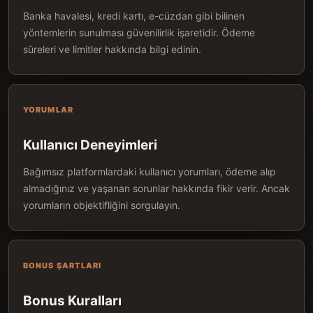
Banka havalesi, kredi kartı, e-cüzdan gibi bilinen
yöntemlerin sunulması güvenilirlik işaretidir. Ödeme
süreleri ve limitler hakkında bilgi edinin.
YORUMLAR
Kullanıcı Deneyimleri
Bağımsız platformlardaki kullanıcı yorumları, ödeme alıp
almadığınız ve yaşanan sorunlar hakkında fikir verir. Ancak
yorumların objektifliğini sorgulayın.
BONUS ŞARTLARI
Bonus Kuralları