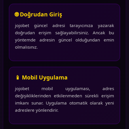
🌐 Doğrudan Giriş
jojobet güncel adresi tarayıcınıza yazarak
doğrudan erişim sağlayabilirsiniz. Ancak bu
yöntemde adresin güncel olduğundan emin
olmalısınız.
📱 Mobil Uygulama
jojobet mobil uygulaması, adres
değişikliklerinden etkilenmeden sürekli erişim
imkanı sunar. Uygulama otomatik olarak yeni
adreslere yönlendirir.