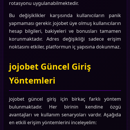
rotasyonu uygulanabilmektedir.
Bu değişiklikler karşısında kullanıcıların panik
yapmaması gerekir. jojobet üye olmuş kullanıcıların
hesap bilgileri, bakiyeleri ve bonusları tamamen
korunmaktadır. Adres değişikliği sadece erişim
noktasını etkiler, platformun iç yapısına dokunmaz.
jojobet Güncel Giriş
Yöntemleri
jojobet güncel giriş için birkaç farklı yöntem
bulunmaktadır. Her birinin kendine özgü
avantajları ve kullanım senaryoları vardır. Aşağıda
en etkili erişim yöntemlerini inceleyelim: