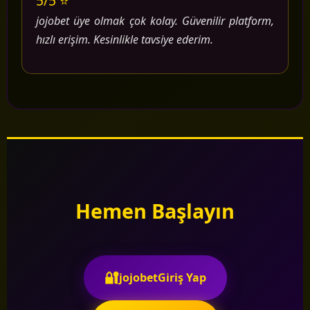
5
/5 ⭐
jojobet üye olmak çok kolay. Güvenilir platform,
hızlı erişim. Kesinlikle tavsiye ederim.
Hemen Başlayın
🔐
jojobetGiriş Yap