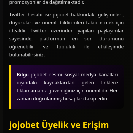
promosyonlar da dağıtılmaktadır.
Twitter hesabı ise jojobet hakkındaki gelişmeleri,
duyuruları ve önemli bildirimleri takip etmek için
idealdir. Twitter üzerinden yapılan paylaşımlar
sayesinde, platformun en son durumunu
öğrenebilir ve topluluk ile etkileşimde
bulunabilirsiniz.
Bilgi:
jojobet resmi sosyal medya kanalları
dışındaki kaynaklardan gelen linklere
tıklamamanız güvenliğiniz için önemlidir. Her
zaman doğrulanmış hesapları takip edin.
jojobet Üyelik ve Erişim