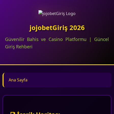
jojobetGiriş 2026
Güvenilir Bahis ve Casino Platformu | Güncel
Giriş Rehberi
Ana Sayfa