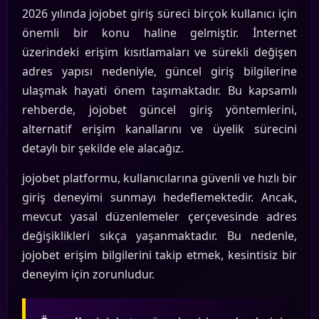
2026 yılında jojobet giriş süreci birçok kullanıcı için
önemli bir konu haline gelmiştir. İnternet
üzerindeki erişim kısıtlamaları ve sürekli değişen
adres yapısı nedeniyle, güncel giriş bilgilerine
ulaşmak hayati önem taşımaktadır. Bu kapsamlı
rehberde, jojobet güncel giriş yöntemlerini,
alternatif erişim kanallarını ve üyelik sürecini
detaylı bir şekilde ele alacağız.
jojobet platformu, kullanıcılarına güvenli ve hızlı bir
giriş deneyimi sunmayı hedeflemektedir. Ancak,
mevcut yasal düzenlemeler çerçevesinde adres
değişiklikleri sıkça yaşanmaktadır. Bu nedenle,
jojobet erişim bilgilerini takip etmek, kesintisiz bir
deneyim için zorunludur.