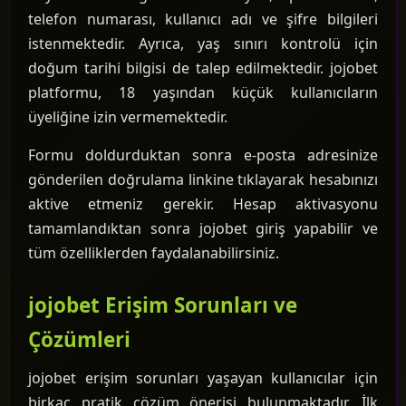
telefon numarası, kullanıcı adı ve şifre bilgileri
istenmektedir. Ayrıca, yaş sınırı kontrolü için
doğum tarihi bilgisi de talep edilmektedir. jojobet
platformu, 18 yaşından küçük kullanıcıların
üyeliğine izin vermemektedir.
Formu doldurduktan sonra e-posta adresinize
gönderilen doğrulama linkine tıklayarak hesabınızı
aktive etmeniz gerekir. Hesap aktivasyonu
tamamlandıktan sonra jojobet giriş yapabilir ve
tüm özelliklerden faydalanabilirsiniz.
jojobet Erişim Sorunları ve
Çözümleri
jojobet erişim sorunları yaşayan kullanıcılar için
birkaç pratik çözüm önerisi bulunmaktadır. İlk