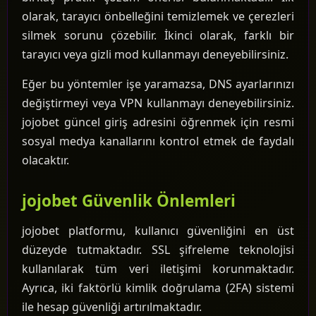
olarak, tarayıcı önbelleğini temizlemek ve çerezleri
silmek sorunu çözebilir. İkinci olarak, farklı bir
tarayıcı veya gizli mod kullanmayı deneyebilirsiniz.
Eğer bu yöntemler işe yaramazsa, DNS ayarlarınızı
değiştirmeyi veya VPN kullanmayı deneyebilirsiniz.
jojobet güncel giriş adresini öğrenmek için resmi
sosyal medya kanallarını kontrol etmek de faydalı
olacaktır.
jojobet Güvenlik Önlemleri
jojobet platformu, kullanıcı güvenliğini en üst
düzeyde tutmaktadır. SSL şifreleme teknolojisi
kullanılarak tüm veri iletişimi korunmaktadır.
Ayrıca, iki faktörlü kimlik doğrulama (2FA) sistemi
ile hesap güvenliği artırılmaktadır.