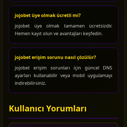
jojobet üye olmak ücretli mi?
jojobet üye olmak tamamen ücretsizdir.
Hemen kayıt olun ve avantajları keşfedin.
jojobet erişim sorunu nasıl çözülür?
jojobet erişim sorunları için güncel DNS
ayarları kullanabilir veya mobil uygulamayı
indirebilirsiniz.
Kullanıcı Yorumları