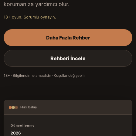
korumanıza yardımcı olur.
18+ oyun. Sorumlu oynayın.
Daha Fazla Rehber
Rehberi İncele
18+ · Bilgilendirme amaçlıdır · Koşullar değişebilir
Hızlı bakış
Güncellenme
2026