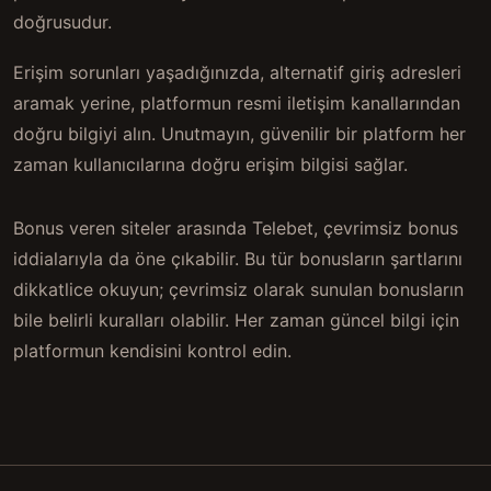
doğrusudur.
Erişim sorunları yaşadığınızda, alternatif giriş adresleri
aramak yerine, platformun resmi iletişim kanallarından
doğru bilgiyi alın. Unutmayın, güvenilir bir platform her
zaman kullanıcılarına doğru erişim bilgisi sağlar.
Bonus veren siteler arasında Telebet, çevrimsiz bonus
iddialarıyla da öne çıkabilir. Bu tür bonusların şartlarını
dikkatlice okuyun; çevrimsiz olarak sunulan bonusların
bile belirli kuralları olabilir. Her zaman güncel bilgi için
platformun kendisini kontrol edin.