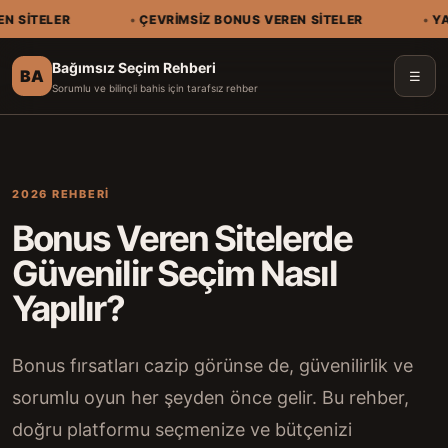
TELER
ÇEVRIMSIZ BONUS VEREN SITELER
YATIRIM
Bağımsız Seçim Rehberi
BA
☰
Sorumlu ve bilinçli bahis için tarafsız rehber
2026 REHBERI
Bonus Veren Sitelerde
Güvenilir Seçim Nasıl
Yapılır?
Bonus fırsatları cazip görünse de, güvenilirlik ve
sorumlu oyun her şeyden önce gelir. Bu rehber,
doğru platformu seçmenize ve bütçenizi