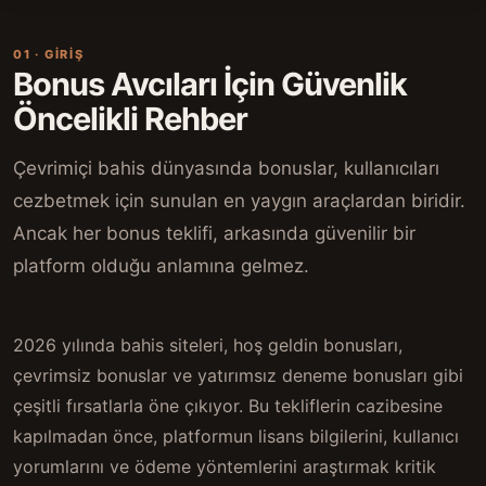
01 · GIRIŞ
Bonus Avcıları İçin Güvenlik
Öncelikli Rehber
Çevrimiçi bahis dünyasında bonuslar, kullanıcıları
cezbetmek için sunulan en yaygın araçlardan biridir.
Ancak her bonus teklifi, arkasında güvenilir bir
platform olduğu anlamına gelmez.
2026 yılında bahis siteleri, hoş geldin bonusları,
çevrimsiz bonuslar ve yatırımsız deneme bonusları gibi
çeşitli fırsatlarla öne çıkıyor. Bu tekliflerin cazibesine
kapılmadan önce, platformun lisans bilgilerini, kullanıcı
yorumlarını ve ödeme yöntemlerini araştırmak kritik