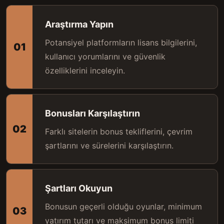
Araştırma Yapın
Potansiyel platformların lisans bilgilerini,
01
kullanıcı yorumlarını ve güvenlik
özelliklerini inceleyin.
Bonusları Karşılaştırın
02
Farklı sitelerin bonus tekliflerini, çevrim
şartlarını ve sürelerini karşılaştırın.
Şartları Okuyun
Bonusun geçerli olduğu oyunlar, minimum
03
yatırım tutarı ve maksimum bonus limiti