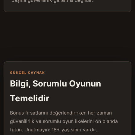
başına güvenilirlik garantisi değildir.
GÜNCEL KAYNAK
Bilgi, Sorumlu Oyunun
Temelidir
Bonus fırsatlarını değerlendirirken her zaman
güvenilirlik ve sorumlu oyun ilkelerini ön planda
tutun. Unutmayın: 18+ yaş sınırı vardır.