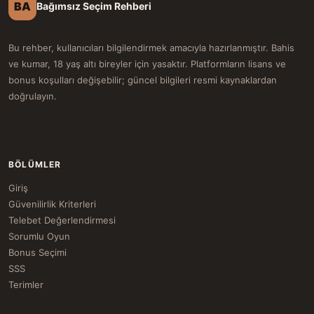
BA
Bağımsız Seçim Rehberi
Bu rehber, kullanıcıları bilgilendirmek amacıyla hazırlanmıştır. Bahis
ve kumar, 18 yaş altı bireyler için yasaktır. Platformların lisans ve
bonus koşulları değişebilir; güncel bilgileri resmi kaynaklardan
doğrulayın.
BÖLÜMLER
Giriş
Güvenilirlik Kriterleri
Telebet Değerlendirmesi
Sorumlu Oyun
Bonus Seçimi
SSS
Terimler