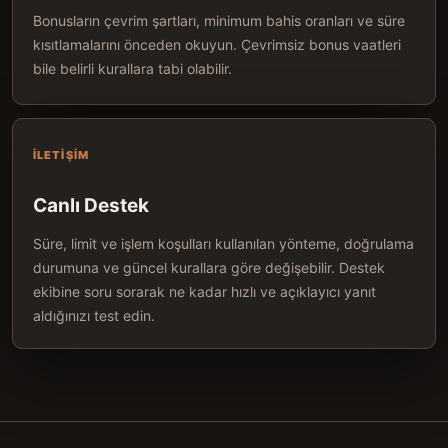
Bonusların çevrim şartları, minimum bahis oranları ve süre
kısıtlamalarını önceden okuyun. Çevrimsiz bonus vaatleri
bile belirli kurallara tabi olabilir.
İLETIŞIM
Canlı Destek
Süre, limit ve işlem koşulları kullanılan yönteme, doğrulama
durumuna ve güncel kurallara göre değişebilir. Destek
ekibine soru sorarak ne kadar hızlı ve açıklayıcı yanıt
aldığınızı test edin.