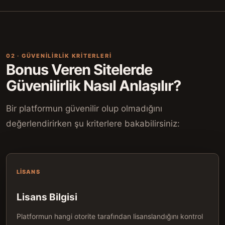
02 · GÜVENILIRLIK KRITERLERI
Bonus Veren Sitelerde
Güvenilirlik Nasıl Anlaşılır?
Bir platformun güvenilir olup olmadığını
değerlendirirken şu kriterlere bakabilirsiniz:
LISANS
Lisans Bilgisi
Platformun hangi otorite tarafından lisanslandığını kontrol