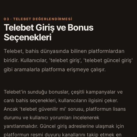
03 · TELEBET DEĞERLENDIRMESI
Telebet Giriş ve Bonus
Seçenekleri
Telebet, bahis dünyasında bilinen platformlardan
biridir. Kullanıcılar, 'telebet giriş', 'telebet güncel giriş'
gibi aramalarla platforma erişmeye çalışır.
Telebet'in sunduğu bonuslar, çeşitli kampanyalar ve
canlı bahis seçenekleri, kullanıcıların ilgisini çeker.
Ancak 'telebet güvenilir mi' sorusu, platformun lisans
durumu ve kullanıcı yorumları incelenerek
yanıtlanmalıdır. Güncel giriş adreslerine ulaşmak için
platformun resmi duyuru kanallarını takip etmek en