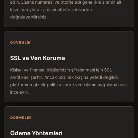
edin. Lisans numarası ve otorite adı genellikle sitenin alt
kısmında yer alır; resmi otorite sitesinden
doğrulayabilirsiniz.
GÜVENLIK
SSL ve Veri Koruma
Kişisel ve finansal bilgilerinizin şifrelenmesi için SSL
sertifikası şarttır. Ancak SSL tek başına yeterli değildir;
platformun gizlilik politikasını ve veri işleme uygulamalarını
inceleyin.
ÖDEMELER
Ödeme Yöntemleri