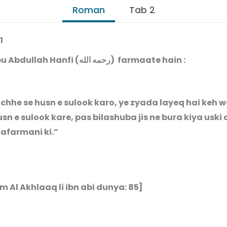
Roman
Tab 2
1
Imam Abu Abdullah Hanfi (رحمه الله) farmaate hain :
chhe se husn e sulook karo, ye zyada layeq hai keh w
sn e sulook kare, pas bilashuba jis ne bura kiya uski
nafarmani ki.”
 Al Akhlaaq li ibn abi dunya: 85]