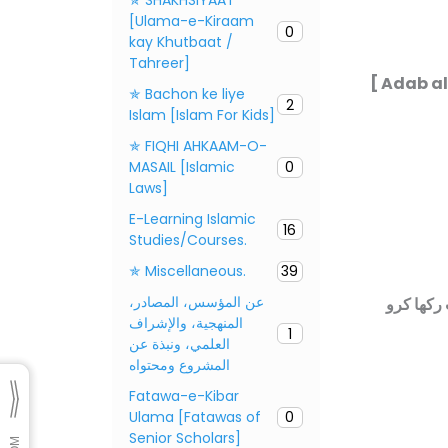
[Ulama-e-Kiraam
0
kay Khutbaat /
Tahreer]
[ Adab al
✯ Bachon ke liye
2
Islam [Islam For Kids]
✯ FIQHI AHKAAM-O-
MASAIL [Islamic
0
Laws]
E-Learning Islamic
16
Studies/Courses.
✯ Miscellaneous.
39
عن المؤسس، المصادر،
 رکھا کرو
المنهجية، والإشراف
1
العلمي، ونبذة عن
المشروع ومحتواه
Fatawa-e-Kibar
Ulama [Fatawas of
0
Senior Scholars]