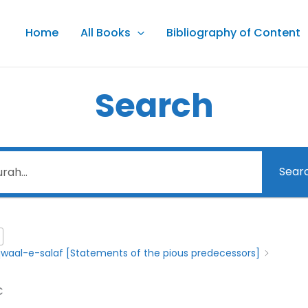
Home
All Books
Bibliography of Content
Search
Sear
waal-e-salaf [Statements of the pious predecessors]
C