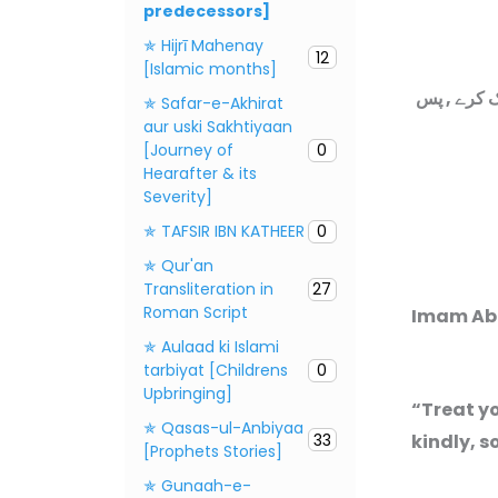
predecessors]
✯ Hijrī Mahenay
12
[Islamic months]
” رے , پس
✯ Safar-e-Akhirat
aur uski Sakhtiyaan
[Journey of
0
Hearafter & its
Severity]
✯ TAFSIR IBN KATHEER
0
✯ Qur'an
Transliteration in
27
Roman Script
✯ Aulaad ki Islami
tarbiyat [Childrens
0
Upbringing]
“Treat yo
✯ Qasas-ul-Anbiyaa
33
kindly, s
[Prophets Stories]
✯ Gunaah-e-