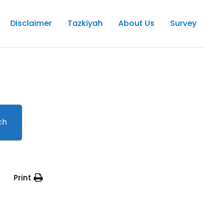
Disclaimer
Tazkiyah
About Us
Survey
ch
Print