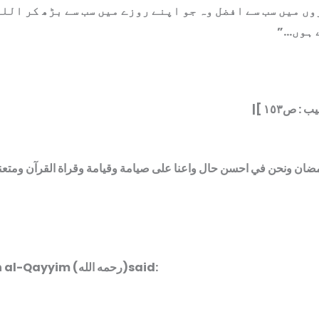
 میں سب سے افضل وہ جو اپنے روزے میں سب سے بڑھ کر اللہ 
لے ہوں
|[ : ص١٥٣
رمضان ونحن في احسن حال واعنا على صيامة وقيامة وقراة القرآن ومتعنا 
Imam Ibn al-Qayyim (رحمه الله)said: