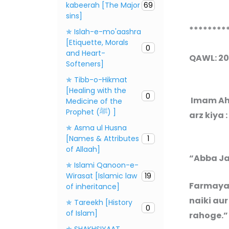
kabeerah [The Major
69
sins]
********
✯ Islah-e-mo'aashra
[Etiquette, Morals
0
and Heart-
QAWL: 2
Softeners]
✯ Tibb-o-Hikmat
[Healing with the
0
Imam Ahmad Bin Hamba
Medicine of the
Prophet (ﷺ) ]
arz kiya :
✯ Asma ul Husna
[Names & Attributes
1
of Allaah]
“Abba Jaa
✯ Islami Qanoon-e-
Wirasat [Islamic law
19
Farmaya 
of inheritance]
naiki au
✯ Tareekh [History
0
of Islam]
rahoge.”
✯ SHAKHSIYAAT