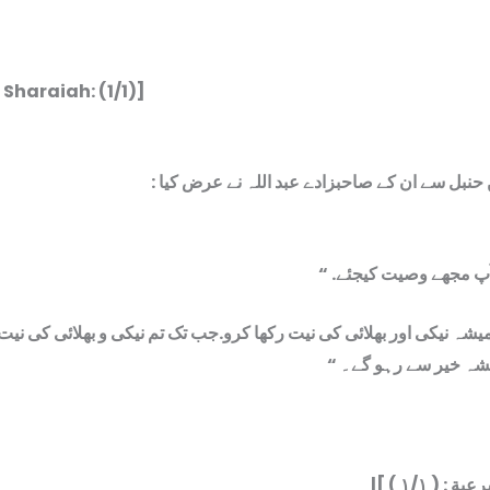
 Sharaiah: (1/1)]
بن حنبل سے ان کے صاحبزادے عبد اللہ نے عرض کیا
” ! آپ مجھے وصیت کیجئے
میشہ نیکی اور بھلائی کی نیت رکھا کرو.جب تک تم نیکی و بھلائی کی نیت
ہمیشہ خیر سے رہو گے۔
|[ ة : ( ١/١