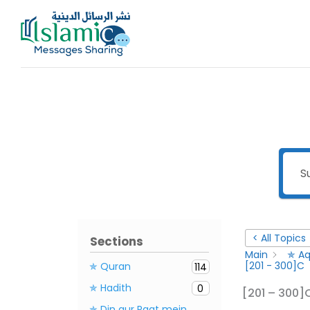
Skip
to
content
< All Topics
Sections
Main
✯ Aq
[201 - 300]C
✯ Quran
114
✯ Hadith
0
[201 – 300]
✯ Din aur Raat mein