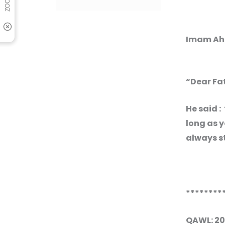
“Dear Fat
He said 
long as 
always s
********
QAWL: 2