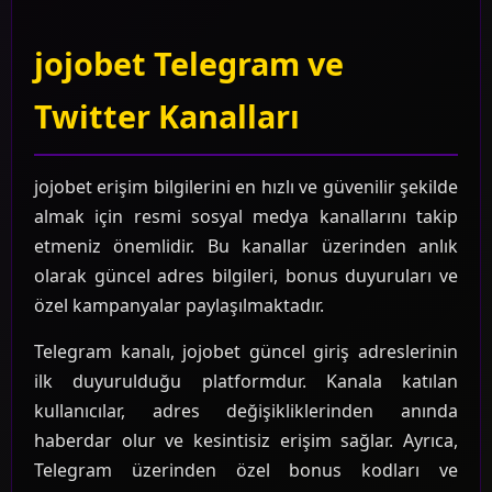
jojobet Telegram ve
Twitter Kanalları
jojobet erişim bilgilerini en hızlı ve güvenilir şekilde
almak için resmi sosyal medya kanallarını takip
etmeniz önemlidir. Bu kanallar üzerinden anlık
olarak güncel adres bilgileri, bonus duyuruları ve
özel kampanyalar paylaşılmaktadır.
Telegram kanalı, jojobet güncel giriş adreslerinin
ilk duyurulduğu platformdur. Kanala katılan
kullanıcılar, adres değişikliklerinden anında
haberdar olur ve kesintisiz erişim sağlar. Ayrıca,
Telegram üzerinden özel bonus kodları ve