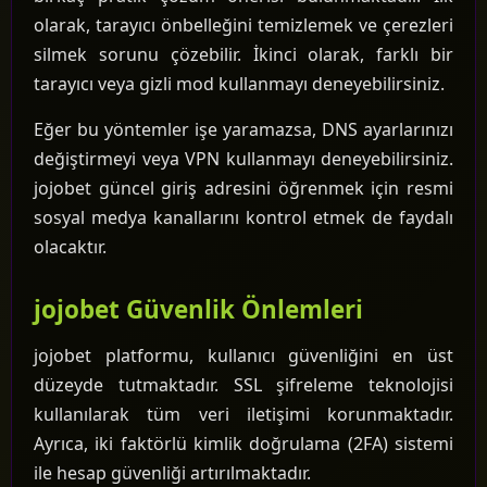
olarak, tarayıcı önbelleğini temizlemek ve çerezleri
silmek sorunu çözebilir. İkinci olarak, farklı bir
tarayıcı veya gizli mod kullanmayı deneyebilirsiniz.
Eğer bu yöntemler işe yaramazsa, DNS ayarlarınızı
değiştirmeyi veya VPN kullanmayı deneyebilirsiniz.
jojobet güncel giriş adresini öğrenmek için resmi
sosyal medya kanallarını kontrol etmek de faydalı
olacaktır.
jojobet Güvenlik Önlemleri
jojobet platformu, kullanıcı güvenliğini en üst
düzeyde tutmaktadır. SSL şifreleme teknolojisi
kullanılarak tüm veri iletişimi korunmaktadır.
Ayrıca, iki faktörlü kimlik doğrulama (2FA) sistemi
ile hesap güvenliği artırılmaktadır.