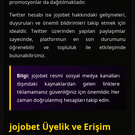
promosyonlar da dağıtılmaktadır.
Twitter hesabı ise jojobet hakkındaki gelişmeleri,
duyuruları ve önemli bildirimleri takip etmek için
idealdir. Twitter üzerinden yapılan paylaşımlar
sayesinde, platformun en son durumunu
öğrenebilir ve topluluk ile etkileşimde
bulunabilirsiniz.
Bilgi:
jojobet resmi sosyal medya kanalları
dışındaki kaynaklardan gelen linklere
tıklamamanız güvenliğiniz için önemlidir. Her
zaman doğrulanmış hesapları takip edin.
jojobet Üyelik ve Erişim