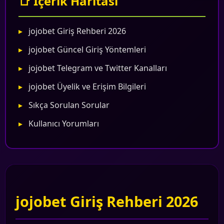
📑 İçerik Haritası
jojobet Giriş Rehberi 2026
jojobet Güncel Giriş Yöntemleri
jojobet Telegram ve Twitter Kanalları
jojobet Üyelik ve Erişim Bilgileri
Sıkça Sorulan Sorular
Kullanıcı Yorumları
jojobet Giriş Rehberi 2026