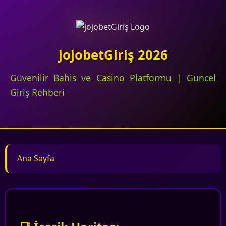
jojobetGiriş 2026
Güvenilir Bahis ve Casino Platformu | Güncel
Giriş Rehberi
Ana Sayfa