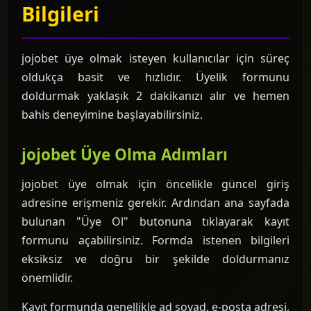
Bilgileri
jojobet üye olmak isteyen kullanıcılar için süreç
oldukça basit ve hızlıdır. Üyelik formunu
doldurmak yaklaşık 2 dakikanızı alır ve hemen
bahis deneyimine başlayabilirsiniz.
jojobet Üye Olma Adımları
jojobet üye olmak için öncelikle güncel giriş
adresine erişmeniz gerekir. Ardından ana sayfada
bulunan "Üye Ol" butonuna tıklayarak kayıt
formunu açabilirsiniz. Formda istenen bilgileri
eksiksiz ve doğru bir şekilde doldurmanız
önemlidir.
Kayıt formunda genellikle ad soyad, e-posta adresi,