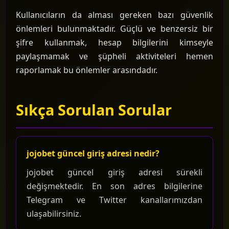
Kullanıcıların da alması gereken bazı güvenlik
önlemleri bulunmaktadır. Güçlü ve benzersiz bir
şifre kullanmak, hesap bilgilerini kimseyle
paylaşmamak ve şüpheli aktiviteleri hemen
raporlamak bu önlemler arasındadır.
Sıkça Sorulan Sorular
jojobet güncel giriş adresi nedir?
jojobet güncel giriş adresi sürekli
değişmektedir. En son adres bilgilerine
Telegram ve Twitter kanallarımızdan
ulaşabilirsiniz.