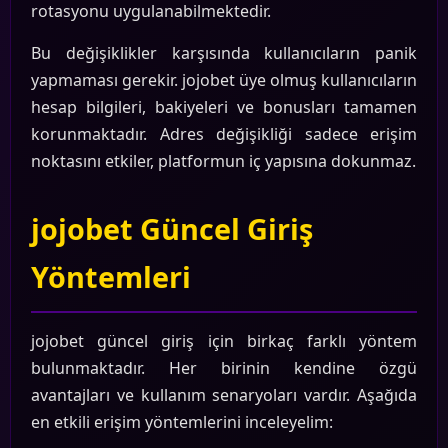
rotasyonu uygulanabilmektedir.
Bu değişiklikler karşısında kullanıcıların panik
yapmaması gerekir. jojobet üye olmuş kullanıcıların
hesap bilgileri, bakiyeleri ve bonusları tamamen
korunmaktadır. Adres değişikliği sadece erişim
noktasını etkiler, platformun iç yapısına dokunmaz.
jojobet Güncel Giriş
Yöntemleri
jojobet güncel giriş için birkaç farklı yöntem
bulunmaktadır. Her birinin kendine özgü
avantajları ve kullanım senaryoları vardır. Aşağıda
en etkili erişim yöntemlerini inceleyelim: