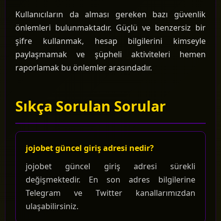
Kullanıcıların da alması gereken bazı güvenlik
önlemleri bulunmaktadır. Güçlü ve benzersiz bir
şifre kullanmak, hesap bilgilerini kimseyle
paylaşmamak ve şüpheli aktiviteleri hemen
raporlamak bu önlemler arasındadır.
Sıkça Sorulan Sorular
jojobet güncel giriş adresi nedir?
jojobet güncel giriş adresi sürekli
değişmektedir. En son adres bilgilerine
Telegram ve Twitter kanallarımızdan
ulaşabilirsiniz.