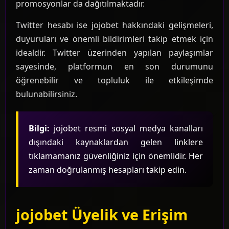
promosyonlar da dağıtılmaktadır.
Twitter hesabı ise jojobet hakkındaki gelişmeleri,
duyuruları ve önemli bildirimleri takip etmek için
idealdir. Twitter üzerinden yapılan paylaşımlar
sayesinde, platformun en son durumunu
öğrenebilir ve topluluk ile etkileşimde
bulunabilirsiniz.
Bilgi:
jojobet resmi sosyal medya kanalları
dışındaki kaynaklardan gelen linklere
tıklamamanız güvenliğiniz için önemlidir. Her
zaman doğrulanmış hesapları takip edin.
jojobet Üyelik ve Erişim