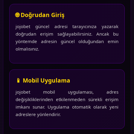
🌐 Doğrudan Giriş
jojobet güncel adresi tarayıcınıza yazarak
doğrudan erişim sağlayabilirsiniz. Ancak bu
yöntemde adresin güncel olduğundan emin
olmalısınız.
📱 Mobil Uygulama
jojobet mobil uygulaması, adres
değişikliklerinden etkilenmeden sürekli erişim
imkanı sunar. Uygulama otomatik olarak yeni
adreslere yönlendirir.