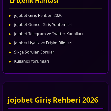
📑 İçerik Haritası
jojobet Giriş Rehberi 2026
jojobet Güncel Giriş Yöntemleri
jojobet Telegram ve Twitter Kanalları
jojobet Üyelik ve Erişim Bilgileri
Sıkça Sorulan Sorular
Kullanıcı Yorumları
jojobet Giriş Rehberi 2026