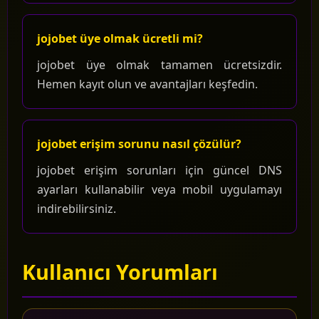
jojobet üye olmak ücretli mi?
jojobet üye olmak tamamen ücretsizdir.
Hemen kayıt olun ve avantajları keşfedin.
jojobet erişim sorunu nasıl çözülür?
jojobet erişim sorunları için güncel DNS
ayarları kullanabilir veya mobil uygulamayı
indirebilirsiniz.
Kullanıcı Yorumları