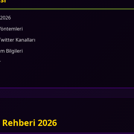
 2026
 Yöntemleri
witter Kanalları
m Bilgileri
r
ş Rehberi 2026