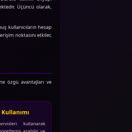
ektedir. Üçüncü olarak,
muş kullanıcıların hesap
rişim noktasını etkiler,
ine özgü avantajları ve
N Kullanımı
rvisleri kullanarak
ngellerini aşabilir ve