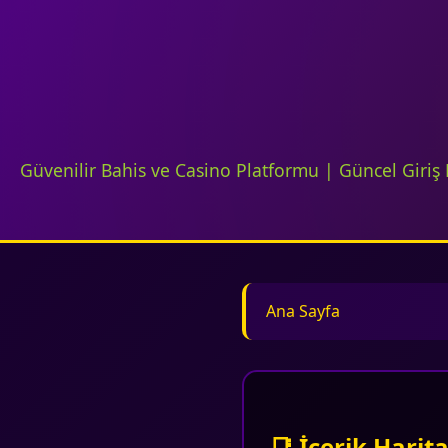
Güvenilir Bahis ve Casino Platformu | Güncel Giriş
Ana Sayfa
📑 İçerik Harita