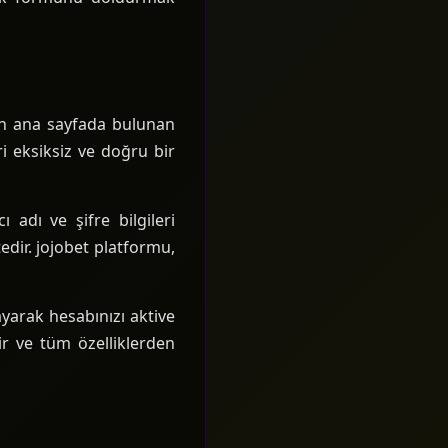
dan ana sayfada bulunan
i eksiksiz ve doğru bir
 adı ve şifre bilgileri
tedir. jojobet platformu,
yarak hesabınızı aktive
r ve tüm özelliklerden