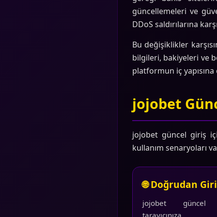
güncellemeleri ve güve
DDoS saldırılarına kar
Bu değişiklikler karşıs
bilgileri, bakiyeleri v
platformun iç yapısın
jojobet Günc
jojobet güncel giriş i
kullanım senaryoları var
🌐 Doğrudan Gir
jojobet güncel 
tarayıcınıza y