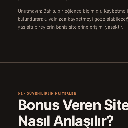
Unutmayın: Bahis, bir eğlence biçimidir. Kaybetme 
bulundurarak, yalnızca kaybetmeyi göze alabileceğ
yaş altı bireylerin bahis sitelerine erişimi yasaktır.
02 · GÜVENILIRLIK KRITERLERI
Bonus Veren Site
Nasıl Anlaşılır?