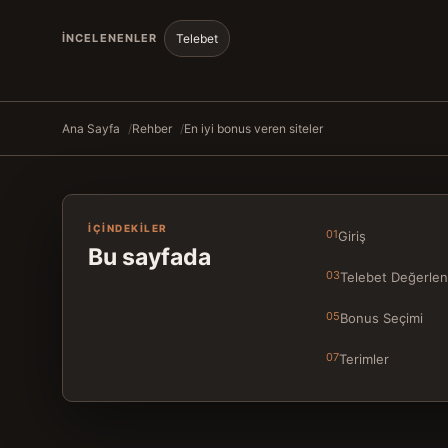
İNCELENENLER
Telebet
Ana Sayfa
Rehber
En iyi bonus veren siteler
İÇİNDEKİLER
01
Giriş
Bu sayfada
03
Telebet Değerlen
05
Bonus Seçimi
07
Terimler