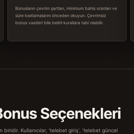
Bonusların çevrim şartları, minimum bahis oranları ve
süre kısıtlamalarını önceden okuyun. Çevrimsiz
bonus vaatleri bile belirli kurallara tabi olabilir.
 Bonus Seçenekleri
ridir. Kullanıcılar, 'telebet giriş', 'telebet güncel