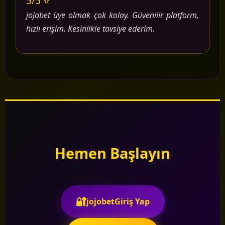
5
/5 ⭐
jojobet üye olmak çok kolay. Güvenilir platform,
hızlı erişim. Kesinlikle tavsiye ederim.
Hemen Başlayın
🔐
jojobetGiriş Yap