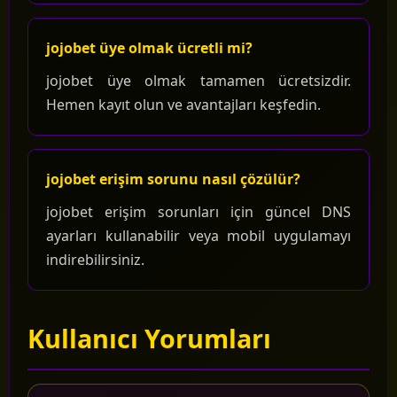
jojobet üye olmak ücretli mi?
jojobet üye olmak tamamen ücretsizdir.
Hemen kayıt olun ve avantajları keşfedin.
jojobet erişim sorunu nasıl çözülür?
jojobet erişim sorunları için güncel DNS
ayarları kullanabilir veya mobil uygulamayı
indirebilirsiniz.
Kullanıcı Yorumları