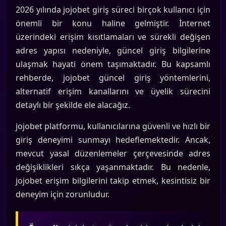
2026 yılında jojobet giriş süreci birçok kullanıcı için
önemli bir konu haline gelmiştir. İnternet
üzerindeki erişim kısıtlamaları ve sürekli değişen
adres yapısı nedeniyle, güncel giriş bilgilerine
ulaşmak hayati önem taşımaktadır. Bu kapsamlı
rehberde, jojobet güncel giriş yöntemlerini,
alternatif erişim kanallarını ve üyelik sürecini
detaylı bir şekilde ele alacağız.
jojobet platformu, kullanıcılarına güvenli ve hızlı bir
giriş deneyimi sunmayı hedeflemektedir. Ancak,
mevcut yasal düzenlemeler çerçevesinde adres
değişiklikleri sıkça yaşanmaktadır. Bu nedenle,
jojobet erişim bilgilerini takip etmek, kesintisiz bir
deneyim için zorunludur.