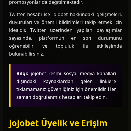
promosyonlar da dağıtılmaktadır.
Twitter hesabı ise jojobet hakkındaki gelişmeleri,
duyuruları ve önemli bildirimleri takip etmek için
idealdir. Twitter üzerinden yapılan paylaşımlar
sayesinde, platformun en son durumunu
öğrenebilir ve topluluk ile etkileşimde
bulunabilirsiniz.
Bilgi:
jojobet resmi sosyal medya kanalları
dışındaki kaynaklardan gelen linklere
tıklamamanız güvenliğiniz için önemlidir. Her
zaman doğrulanmış hesapları takip edin.
jojobet Üyelik ve Erişim