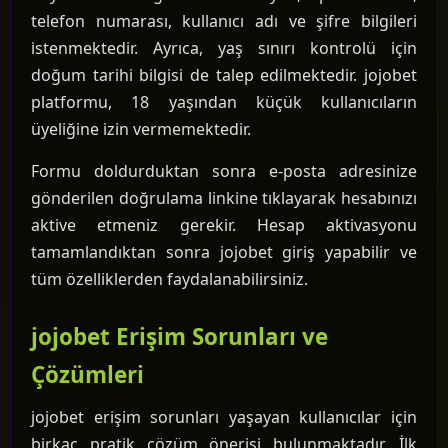
telefon numarası, kullanıcı adı ve şifre bilgileri
istenmektedir. Ayrıca, yaş sınırı kontrolü için
doğum tarihi bilgisi de talep edilmektedir. jojobet
platformu, 18 yaşından küçük kullanıcıların
üyeliğine izin vermemektedir.
Formu doldurduktan sonra e-posta adresinize
gönderilen doğrulama linkine tıklayarak hesabınızı
aktive etmeniz gerekir. Hesap aktivasyonu
tamamlandıktan sonra jojobet giriş yapabilir ve
tüm özelliklerden faydalanabilirsiniz.
jojobet Erişim Sorunları ve
Çözümleri
jojobet erişim sorunları yaşayan kullanıcılar için
birkaç pratik çözüm önerisi bulunmaktadır. İlk