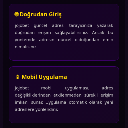
🌐 Doğrudan Giriş
jojobet güncel adresi tarayıcınıza yazarak
doğrudan erişim sağlayabilirsiniz. Ancak bu
yöntemde adresin güncel olduğundan emin
olmalısınız.
📱 Mobil Uygulama
jojobet mobil uygulaması, adres
değişikliklerinden etkilenmeden sürekli erişim
imkanı sunar. Uygulama otomatik olarak yeni
adreslere yönlendirir.