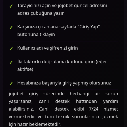
Tarayıcınızı açın ve jojobet güncel adresini
adres çubuğuna yazın
Karşınıza çıkan ana sayfada "Giriş Yap"
butonuna tıklayın
Kullanıcı adı ve şifrenizi girin
İki faktörlü doğrulama kodunu girin (eğer
aktifse)
Hesabınıza başarıyla giriş yapmış olursunuz
jojobet giriş sürecinde herhangi bir sorun
yaşarsanız, canlı destek hattından yardım
alabilirsiniz. Canlı destek ekibi 7/24 hizmet
vermektedir ve tüm teknik sorunlarınızı çözmek
için hazır beklemektedir.