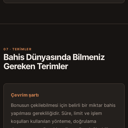
yaşadığınızı düşünüyorsanız, profesyonel yardım
Bahis ve kumar yasal olarak 18 yaş altına yasaktır.
kuruluşlarına başvurun.
Güvenilir siteler, yaş doğrulaması yapar ve
sorumlu oyun politikalarını benimser.
07 · TERIMLER
Bahis Dünyasında Bilmeniz
Gereken Terimler
Çevrim şartı
Bonusun çekilebilmesi için belirli bir miktar bahis
yapılması gerekliliğidir. Süre, limit ve işlem
koşulları kullanılan yönteme, doğrulama