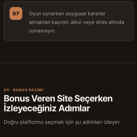
07
Oyun oynarken duygusal kararlar
almaktan kaçının; alkol veya stres altında
oynamayın.
05 · BONUS SEÇIMI
Bonus Veren Site Seçerken
İzleyeceğiniz Adımlar
Doğru platformu seçmek için şu adımları izleyin: