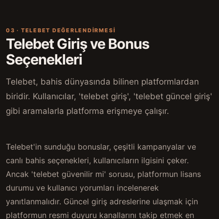
03 · TELEBET DEĞERLENDIRMESI
Telebet Giriş ve Bonus
Seçenekleri
Telebet, bahis dünyasında bilinen platformlardan
biridir. Kullanıcılar, 'telebet giriş', 'telebet güncel giriş'
gibi aramalarla platforma erişmeye çalışır.
Telebet'in sunduğu bonuslar, çeşitli kampanyalar ve
canlı bahis seçenekleri, kullanıcıların ilgisini çeker.
Ancak 'telebet güvenilir mi' sorusu, platformun lisans
durumu ve kullanıcı yorumları incelenerek
yanıtlanmalıdır. Güncel giriş adreslerine ulaşmak için
platformun resmi duyuru kanallarını takip etmek en