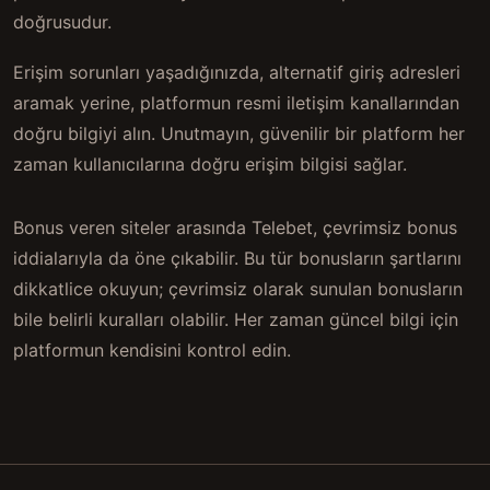
doğrusudur.
Erişim sorunları yaşadığınızda, alternatif giriş adresleri
aramak yerine, platformun resmi iletişim kanallarından
doğru bilgiyi alın. Unutmayın, güvenilir bir platform her
zaman kullanıcılarına doğru erişim bilgisi sağlar.
Bonus veren siteler arasında Telebet, çevrimsiz bonus
iddialarıyla da öne çıkabilir. Bu tür bonusların şartlarını
dikkatlice okuyun; çevrimsiz olarak sunulan bonusların
bile belirli kuralları olabilir. Her zaman güncel bilgi için
platformun kendisini kontrol edin.