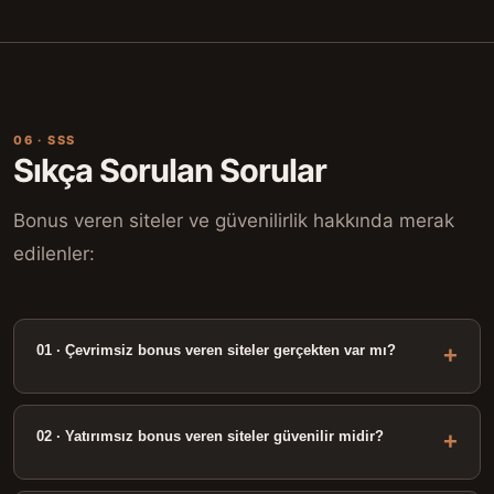
06 · SSS
Sıkça Sorulan Sorular
Bonus veren siteler ve güvenilirlik hakkında merak
edilenler:
01 · Çevrimsiz bonus veren siteler gerçekten var mı?
+
Bazı platformlar 'çevrimsiz bonus' adı altında
02 · Yatırımsız bonus veren siteler güvenilir midir?
+
kampanyalar sunar. Ancak bu bonusların genellikle
belirli kuralları vardır (örneğin, sadece belirli