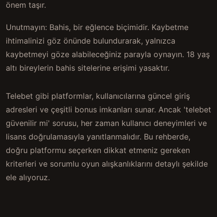
önem taşır.
Unutmayın: Bahis, bir eğlence biçimidir. Kaybetme
ihtimalinizi göz önünde bulundurarak, yalnızca
kaybetmeyi göze alabileceğiniz parayla oynayın. 18 yaş
altı bireylerin bahis sitelerine erişimi yasaktır.
Telebet gibi platformlar, kullanıcılarına güncel giriş
adresleri ve çeşitli bonus imkanları sunar. Ancak 'telebet
güvenilir mi' sorusu, her zaman kullanıcı deneyimleri ve
lisans doğrulamasıyla yanıtlanmalıdır. Bu rehberde,
doğru platformu seçerken dikkat etmeniz gereken
kriterleri ve sorumlu oyun alışkanlıklarını detaylı şekilde
ele alıyoruz.