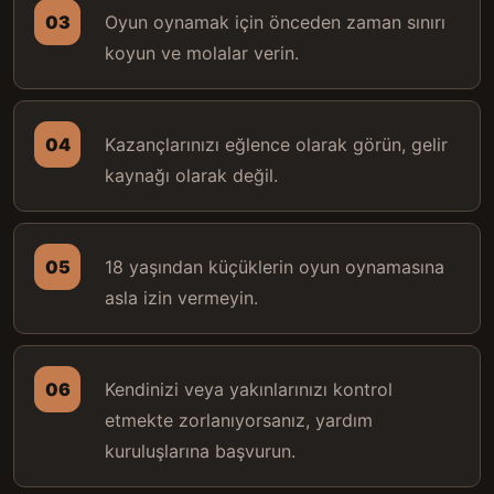
03
Oyun oynamak için önceden zaman sınırı
koyun ve molalar verin.
04
Kazançlarınızı eğlence olarak görün, gelir
kaynağı olarak değil.
05
18 yaşından küçüklerin oyun oynamasına
asla izin vermeyin.
06
Kendinizi veya yakınlarınızı kontrol
etmekte zorlanıyorsanız, yardım
kuruluşlarına başvurun.