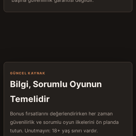
başına güvenilirlik garantisi değildir.
GÜNCEL KAYNAK
Bilgi, Sorumlu Oyunun
Temelidir
Bonus fırsatlarını değerlendirirken her zaman
güvenilirlik ve sorumlu oyun ilkelerini ön planda
tutun. Unutmayın: 18+ yaş sınırı vardır.