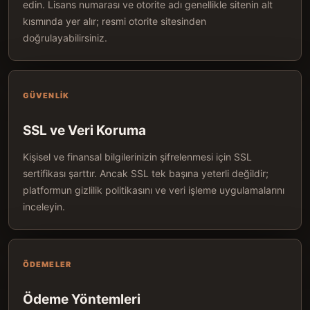
edin. Lisans numarası ve otorite adı genellikle sitenin alt
kısmında yer alır; resmi otorite sitesinden
doğrulayabilirsiniz.
GÜVENLIK
SSL ve Veri Koruma
Kişisel ve finansal bilgilerinizin şifrelenmesi için SSL
sertifikası şarttır. Ancak SSL tek başına yeterli değildir;
platformun gizlilik politikasını ve veri işleme uygulamalarını
inceleyin.
ÖDEMELER
Ödeme Yöntemleri