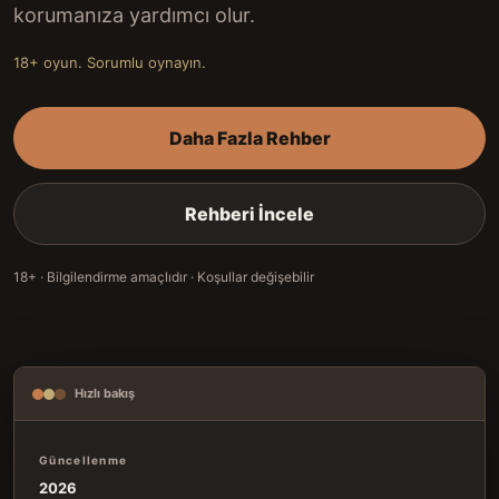
korumanıza yardımcı olur.
18+ oyun. Sorumlu oynayın.
Daha Fazla Rehber
Rehberi İncele
18+ · Bilgilendirme amaçlıdır · Koşullar değişebilir
Hızlı bakış
Güncellenme
2026