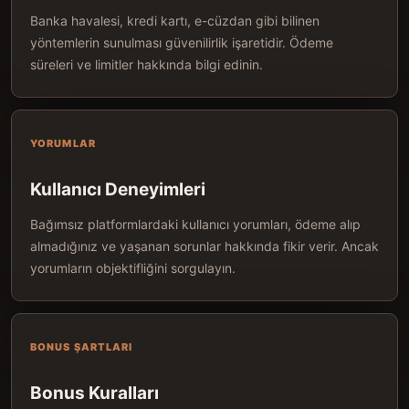
Banka havalesi, kredi kartı, e-cüzdan gibi bilinen
yöntemlerin sunulması güvenilirlik işaretidir. Ödeme
süreleri ve limitler hakkında bilgi edinin.
YORUMLAR
Kullanıcı Deneyimleri
Bağımsız platformlardaki kullanıcı yorumları, ödeme alıp
almadığınız ve yaşanan sorunlar hakkında fikir verir. Ancak
yorumların objektifliğini sorgulayın.
BONUS ŞARTLARI
Bonus Kuralları