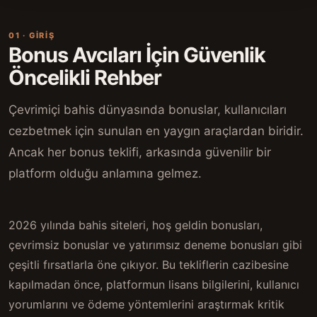
01 · GIRIŞ
Bonus Avcıları İçin Güvenlik
Öncelikli Rehber
Çevrimiçi bahis dünyasında bonuslar, kullanıcıları
cezbetmek için sunulan en yaygın araçlardan biridir.
Ancak her bonus teklifi, arkasında güvenilir bir
platform olduğu anlamına gelmez.
2026 yılında bahis siteleri, hoş geldin bonusları,
çevrimsiz bonuslar ve yatırımsız deneme bonusları gibi
çeşitli fırsatlarla öne çıkıyor. Bu tekliflerin cazibesine
kapılmadan önce, platformun lisans bilgilerini, kullanıcı
yorumlarını ve ödeme yöntemlerini araştırmak kritik