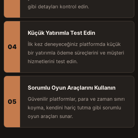
gibi detayları kontrol edin.
Küçük Yatırımla Test Edin
İlk kez deneyeceğiniz platformda küçük
04
bir yatırımla ödeme süreçlerini ve müşteri
hizmetlerini test edin.
Sorumlu Oyun Araçlarını Kullanın
Güvenilir platformlar, para ve zaman sınırı
05
koyma, kendini hariç tutma gibi sorumlu
oyun araçları sunar.