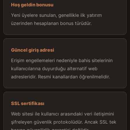
Hoş geldin bonusu
Yeni üyelere sunulan, genellikle ilk yatırım
üzerinden hesaplanan bonus türüdür.
Güncel giriş adresi
Erişim engellemeleri nedeniyle bahis sitelerinin
kullanıcılarına duyurduğu alternatif web
adresleridir. Resmi kanallardan öğrenilmelidir.
SSL sertifikası
Web sitesi ile kullanıcı arasındaki veri iletişimini
şifreleyen güvenlik protokolüdür. Ancak SSL tek