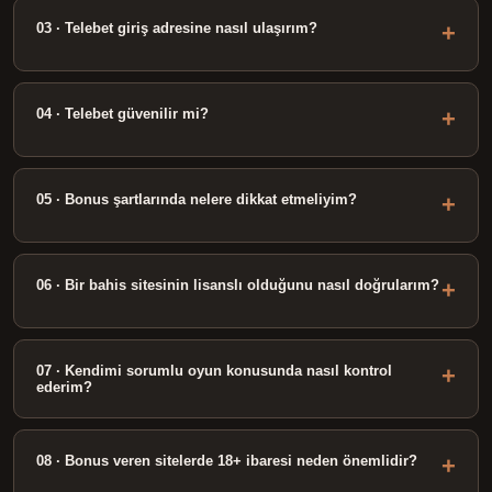
Yatırımsız bonuslar, yeni kullanıcıları çekmek için
oyunlarda geçerli olabilir). Kampanya şartlarını
03 · Telebet giriş adresine nasıl ulaşırım?
+
sunulur. Güvenilirlik, platformun lisansı ve kullanıcı
dikkatlice okuyun.
yorumlarıyla değerlendirilmelidir. Bonusun
Değişebilen bilgiler, güncel koşullar ve
çekilebilmesi için genellikle çevrim şartı bulunur.
04 · Telebet güvenilir mi?
+
doğrulanmış kaynaklar üzerinden
değerlendirilmelidir.
Telebet'in güvenilirliği, lisans bilgileri ve kullanıcı
05 · Bonus şartlarında nelere dikkat etmeliyim?
+
deneyimleriyle değerlendirilmelidir. Resmi lisans
bilgilerini doğrulayın ve bağımsız yorum sitelerini
Çevrim şartı, minimum bahis oranı, bonusun
inceleyin.
06 · Bir bahis sitesinin lisanslı olduğunu nasıl doğrularım?
+
geçerli olduğu oyunlar, süre kısıtlaması ve
maksimum çekim limiti gibi maddeleri kontrol
Sitenin alt kısmında genellikle lisans numarası ve
edin.
07 · Kendimi sorumlu oyun konusunda nasıl kontrol
+
ederim?
otorite adı bulunur. Bu bilgiyi ilgili otoritenin resmi
web sitesinden sorgulayarak doğrulayabilirsiniz.
Kendinize para ve zaman limiti koyun, oyun
08 · Bonus veren sitelerde 18+ ibaresi neden önemlidir?
+
oynama alışkanlıklarınızı gözden geçirin. Sorun