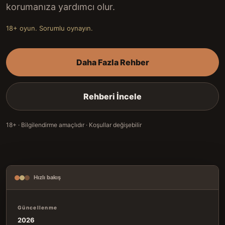
korumanıza yardımcı olur.
18+ oyun. Sorumlu oynayın.
Daha Fazla Rehber
Rehberi İncele
18+ · Bilgilendirme amaçlıdır · Koşullar değişebilir
Hızlı bakış
Güncellenme
2026