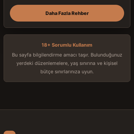
Daha Fazla Rehber
18+ Sorumlu Kullanım
Bu sayfa bilgilendirme amacı taşır. Bulunduğunuz
yerdeki düzenlemelere, yaş sınırına ve kişisel
bütçe sınırlarınıza uyun.