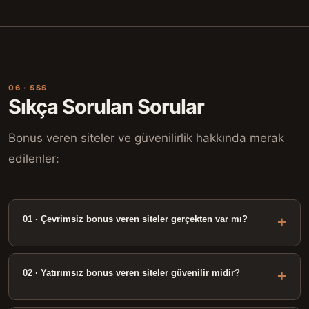
06 · SSS
Sıkça Sorulan Sorular
Bonus veren siteler ve güvenilirlik hakkında merak
edilenler:
01 · Çevrimsiz bonus veren siteler gerçekten var mı?
+
Bazı platformlar 'çevrimsiz bonus' adı altında
02 · Yatırımsız bonus veren siteler güvenilir midir?
+
kampanyalar sunar. Ancak bu bonusların genellikle
belirli kuralları vardır (örneğin, sadece belirli