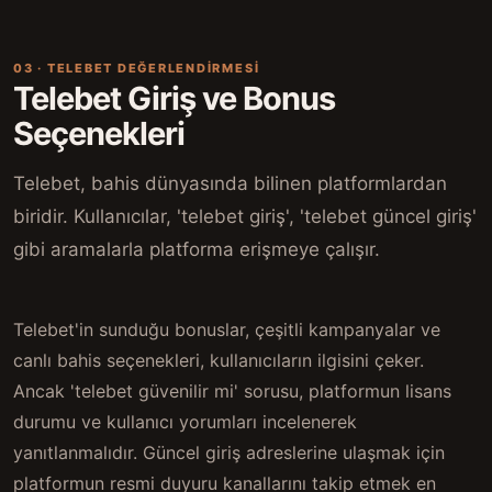
03 · TELEBET DEĞERLENDIRMESI
Telebet Giriş ve Bonus
Seçenekleri
Telebet, bahis dünyasında bilinen platformlardan
biridir. Kullanıcılar, 'telebet giriş', 'telebet güncel giriş'
gibi aramalarla platforma erişmeye çalışır.
Telebet'in sunduğu bonuslar, çeşitli kampanyalar ve
canlı bahis seçenekleri, kullanıcıların ilgisini çeker.
Ancak 'telebet güvenilir mi' sorusu, platformun lisans
durumu ve kullanıcı yorumları incelenerek
yanıtlanmalıdır. Güncel giriş adreslerine ulaşmak için
platformun resmi duyuru kanallarını takip etmek en