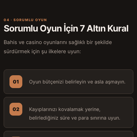
04 · SORUMLU OYUN
Sorumlu Oyun İçin 7 Altın Kural
Bahis ve casino oyunlarını sağlıklı bir şekilde
sürdürmek için şu ilkelere uyun:
01
Oyun bütçenizi belirleyin ve asla aşmayın.
02
Kayıplarınızı kovalamak yerine,
belirlediğiniz süre ve para sınırına uyun.