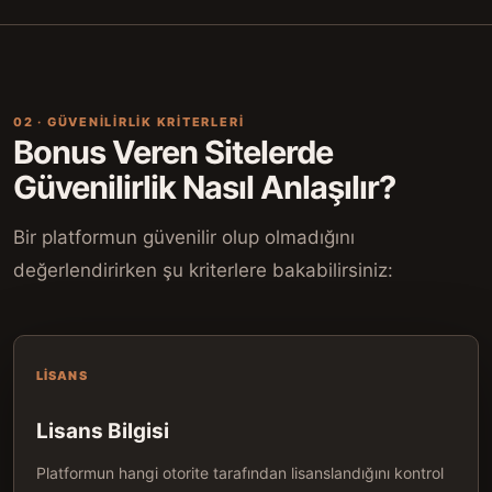
02 · GÜVENILIRLIK KRITERLERI
Bonus Veren Sitelerde
Güvenilirlik Nasıl Anlaşılır?
Bir platformun güvenilir olup olmadığını
değerlendirirken şu kriterlere bakabilirsiniz:
LISANS
Lisans Bilgisi
Platformun hangi otorite tarafından lisanslandığını kontrol