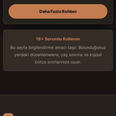
Daha Fazla Rehber
18+ Sorumlu Kullanım
Bu sayfa bilgilendirme amacı taşır. Bulunduğunuz
yerdeki düzenlemelere, yaş sınırına ve kişisel
bütçe sınırlarınıza uyun.