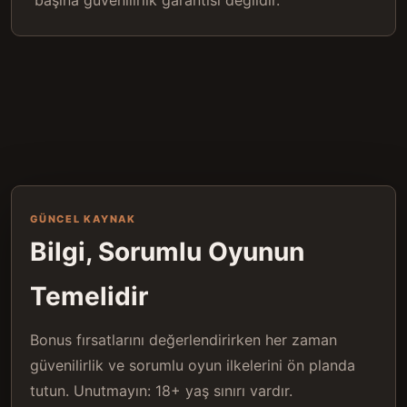
başına güvenilirlik garantisi değildir.
GÜNCEL KAYNAK
Bilgi, Sorumlu Oyunun
Temelidir
Bonus fırsatlarını değerlendirirken her zaman
güvenilirlik ve sorumlu oyun ilkelerini ön planda
tutun. Unutmayın: 18+ yaş sınırı vardır.