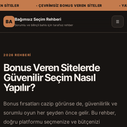
TELER
ÇEVRIMSIZ BONUS VEREN SITELER
YATIRIM
Bağımsız Seçim Rehberi
BA
☰
Sorumlu ve bilinçli bahis için tarafsız rehber
2026 REHBERI
Bonus Veren Sitelerde
Güvenilir Seçim Nasıl
Yapılır?
Bonus fırsatları cazip görünse de, güvenilirlik ve
sorumlu oyun her şeyden önce gelir. Bu rehber,
doğru platformu seçmenize ve bütçenizi