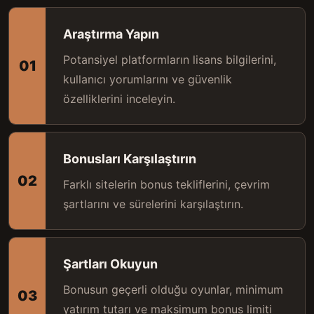
Araştırma Yapın
Potansiyel platformların lisans bilgilerini,
01
kullanıcı yorumlarını ve güvenlik
özelliklerini inceleyin.
Bonusları Karşılaştırın
02
Farklı sitelerin bonus tekliflerini, çevrim
şartlarını ve sürelerini karşılaştırın.
Şartları Okuyun
Bonusun geçerli olduğu oyunlar, minimum
03
yatırım tutarı ve maksimum bonus limiti