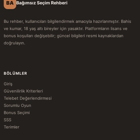
BA
Bağımsız Seçim Rehberi
Bu rehber, kullanıcıları bilgilendirmek amacıyla hazırlanmıştır. Bahis
ve kumar, 18 yaş altı bireyler için yasaktır. Platformların lisans ve
bonus koşulları değişebilir; güncel bilgileri resmi kaynaklardan
doğrulayın.
BÖLÜMLER
Giriş
Güvenilirlik Kriterleri
Telebet Değerlendirmesi
Sorumlu Oyun
Bonus Seçimi
SSS
Terimler