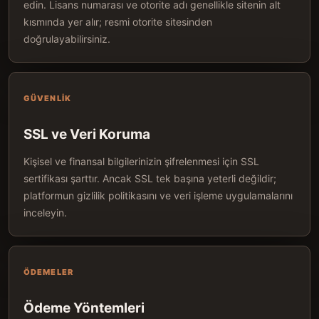
edin. Lisans numarası ve otorite adı genellikle sitenin alt
kısmında yer alır; resmi otorite sitesinden
doğrulayabilirsiniz.
GÜVENLIK
SSL ve Veri Koruma
Kişisel ve finansal bilgilerinizin şifrelenmesi için SSL
sertifikası şarttır. Ancak SSL tek başına yeterli değildir;
platformun gizlilik politikasını ve veri işleme uygulamalarını
inceleyin.
ÖDEMELER
Ödeme Yöntemleri