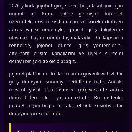
2026 yılında jojobet giriş süreci birçok kullanıcı için
önemli bir konu haline gelmiştir. İnternet
üzerindeki erişim kısıtlamaları ve sürekli değişen
adres yapısı nedeniyle, güncel giriş bilgilerine
ulaşmak hayati önem taşımaktadır. Bu kapsamlı
rehberde, jojobet güncel giriş yöntemlerini,
alternatif erişim kanallarını ve üyelik sürecini
detaylı bir şekilde ele alacağız.
jojobet platformu, kullanıcılarına güvenli ve hızlı bir
giriş deneyimi sunmayı hedeflemektedir. Ancak,
mevcut yasal düzenlemeler çerçevesinde adres
değişiklikleri sıkça yaşanmaktadır. Bu nedenle,
jojobet erişim bilgilerini takip etmek, kesintisiz bir
deneyim için zorunludur.