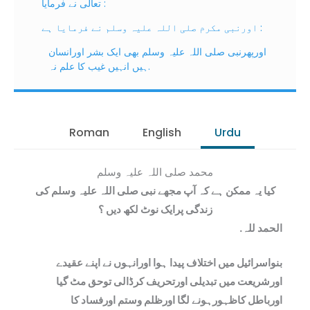
تعالی نے فرمایا :
اورنبی مکرم صلی اللہ علیہ وسلم نے فرمایا ہے :
اورپھرنبی صلی اللہ علیہ وسلم بھی ایک بشر اورانسان
ہیں انہیں غیب کا علم نہ.
Roman
English
Urdu
محمد صلی اللہ علیہ وسلم
کیا یہ ممکن ہے کہ آپ مجھے نبی صلی اللہ علیہ وسلم کی
زندگی پرایک نوٹ لکھ دیں ؟
الحمد للہ.
بنواسرائيل میں اختلاف پیدا ہوا اورانہوں نے اپنے عقیدے
اورشریعت میں تبدیلی اورتحریف کرڈالی توحق مٹ گيا
اورباطل کاظہورہونے لگا اورظلم وستم اورفساد کا