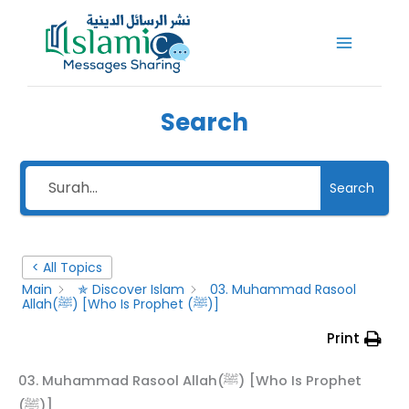
Skip
to
content
Search
Search
< All Topics
Main
✯ Discover Islam
03. Muhammad Rasool
Allah(ﷺ) [Who Is Prophet (ﷺ)]
Print
03. Muhammad Rasool Allah(ﷺ) [Who Is Prophet
(ﷺ)]