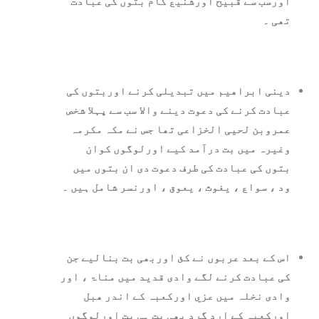
اورسب سے قبیح اورشنیع کام بتوں کی عبادت
تھی ۔
دینی ابراھیم میں تبدیلی کرنے اوربتوں کی
عبادت کرنے کی دعوت دینے والا سب سے پہلا شخص
عمروبن لحیی الخزاعی تھا جس نے مکہ مکرمہ
وغیرہ میں بت درآمد کیے اورلوگوں کوان
بتوں کی عبادت کی طرف دعوت دی ان بتوں میں
ود ، سواع ، یغوث ، یعوق ، اورنسر شامل ہیں ۔
اس کے بعد عربوں نے کئ‏ اوربھی بت بنالیے جن
کی عبادت کرنے لگے وادی قدید میں مناۃ ، اور
وادی نخلہ میں عزي اورکعبہ کے اندر ھبل
اورکعبہ کے ارد گرد بھی بت ہی بت اورلوگوں