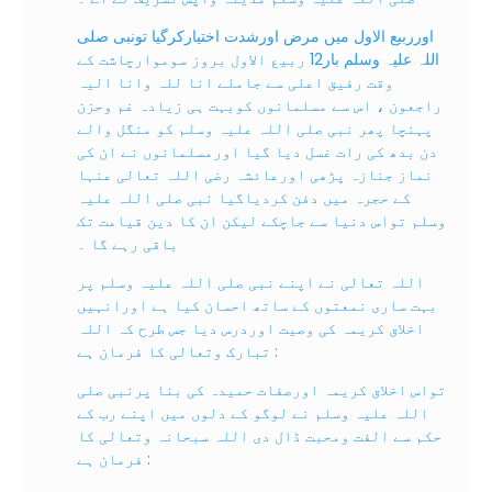
اورربیع الاول میں مرض اورشدت اختیارکرگیا تونبی صلی
اللہ علیہ وسلم بار12 ربیع الاول بروز سوموارچاشت کے
وقت رفیق اعلی سے جاملے انا للہ وانا الیہ
راجعون ، اس سے مسلمانوں کوبہت ہی زيادہ غم وحزن
پہنچا پھر نبی صلی اللہ علیہ وسلم کو منگل والے
دن بدھ کی رات غسل دیا گيا اورمسلمانوں نے ان کی
نماز جنازہ پڑھی اورعائشہ رضی اللہ تعالی عنہا
کے حجرہ میں دفن کردیاگیا نبی صلی اللہ علیہ
وسلم تواس دنیا سے جاچکے لیکن ان کا دین قیامت تک
باقی رہے گا ۔
اللہ تعالی نے اپنے نبی صلی اللہ علیہ وسلم پر
بہت ساری نمعتوں کے ساتھ احسان کیا ہے اورانہیں
اخلاق کریمہ کی وصیت اوردرس دیا جس طرح کہ اللہ
تبارک وتعالی کا فرمان ہے :
تواس اخلاق کریمہ اورصفات حمیدہ کی بنا پرنبی صلی
اللہ علیہ وسلم نے لوگو کے دلوں میں اپنے رب کے
حکم سے الفت ومحبت ڈال دی اللہ سبحانہ وتعالی کا
فرمان ہے :