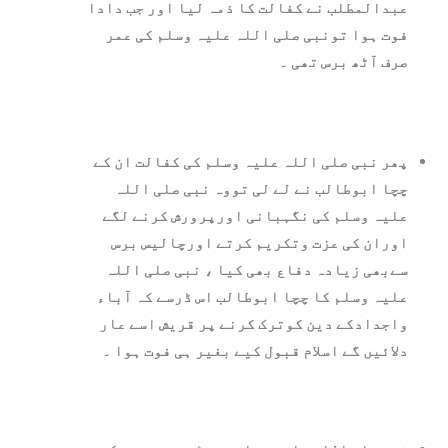
عبدالمطلب نے کفالت کا ذمہ لیا اور جب دادا
فوت ہوا تونبی صلی اللہ علیہ وسلم کی عمر
صرف آٹھ برس تھی ۔
پھر نبی صلی اللہ علیہ وسلم کی کفالت ان کے
چچا ابوطالب نے لے لی تووہ نبی صلی اللہ
علیہ وسلم کی نگہبانی اورپرورش کرنے لگے
اوران کی عزت وتکریم کرتے اورچالیس برس
سےبھی زيادہ دفاع بھی کیا ، نبی صلی اللہ
علیہ وسلم کا چچا ابوطالب اس ڈرسے کہ آباء
واجدادکے دین کوترک کرنے پر قریش اسے عار
دلائيں گے اسلام قبول کیے بغیر ہی فوت ہوا ۔