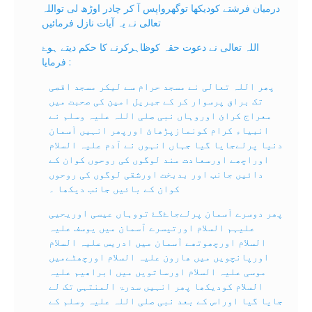
درمیان فرشتے کودیکھا توگھرواپس آ کر چادر اوڑھ لی تواللہ
تعالی نے یہ آيات نازل فرمائيں
اللہ تعالی نے دعوت حقہ کوظاہرکرنے کا حکم دیتے ہوۓ
فرمایا :
پھر اللہ تعالی نے مسجد حرام سے لیکر مسجد اقصی
تک براق پرسوار کر کے جبریل امین کی صحبت میں
معراج کرائ اوروہاں نبی صلی اللہ علیہ وسلم نے
انبیاء کرام کونمازپڑھائ اورپھر انہیں آسمان
دنیا پرلےجایا گيا جہاں انہوں نے آدم علیہ السلام
اوراچھے اورسعادت مند لوگوں کی روحوں کوان کے
دائيں جانب اور بدبخت اورشقی لوگوں کی روحوں
کوان کے بائيں جانب دیکھا ۔
پھر دوسرے آسمان پرلےجاۓگۓ تووہاں عیسی اوریحیی
علیہم السلام اورتیسرے آسمان میں یوسف علیہ
السلام اورچھوتھے آسمان میں ادریس علیہ السلام
اورپانچویں میں ھارون علیہ السلام اورچھٹےمیں
موسی علیہ السلام اورساتویں میں ابراھیم علیہ
السلام کودیکھا پھر انہیں سدرۃ المنتہی تک لے
جايا گيا اوراس کے بعد نبی صلی اللہ علیہ وسلم کے