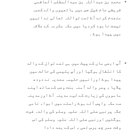
محمد بن عبداللہ بن عبدالمطلب الھاشمی
قریشی عام فیل جس میں ہاتھیوں والے کعبہ
منھدم کرنے آۓ تھے تواللہ تعالی نے انہيں
نیست نابود کردیا میں مکہ مکرمہ کے علاقہ
میں پیدا ہوۓ ۔
آّپ ابھی ماں کے پیٹ میں ہی تھے توان کے والد
کا انتقال ہوگيا اورآپ یتیمی کی حالت میں
پیدا ہوۓ اورانہیں حلیمہ سعدیہ نے دودھ
پلایا ، پھر والد آمنہ بنت وھب کے ساتھ اپنے
مامووں کی زيارت کے لیے مدینہ آۓ اورمدینہ
سے مکہ واپس آتے ہوۓ راستے میں ابواء نامی
جگہ پرنبی صلی اللہ علیہ وسلم کی والدہ فوت
ہوگئيں اورنبی صلی اللہ علیہ وسلم کی اس
وقت عمر چھ برس تھی ، اس کے بعد دادا