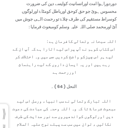
دوردوراہوا امت اورانسانیت کوایسے دین کی ضرورت
محسوس ہو‏ئ جو حق کوحق اورباطل کومٹاۓ اورلوگوں
کوسراط مستقیم کی طرف چلاۓ تو رحمت الہی جوش میں
آئ اورمحمد صلی اللہ علیہ وسلم کومبعوث فرمایا :
اللہ سبحانہ وتعالی کافرمان ہے :
اس کتاب کوہم نے آپ پراس لیے اتارا ہے کہ آپ ان کے
لیے ہر اس چيزکو واضح کردیں جس میں وہ اختلاف کر
رہے ہیں اور یہ ایمان داروں کے لیے راہنمائ
اوررحمت ہے
النحل ( 64 ) ۔
اللہ تبارک وتعالی نے سب انبیاء ورسل اس لیے
مبعوث فرماۓ تا کہ وہ اللہ وحدہ کی عبادت کی دعوت
دیں اورلوگوں کواندھیروں سے نور ھدایت کی طرف
نکالیں ، توان میں سب سے پہلے نوح علیہ السلام