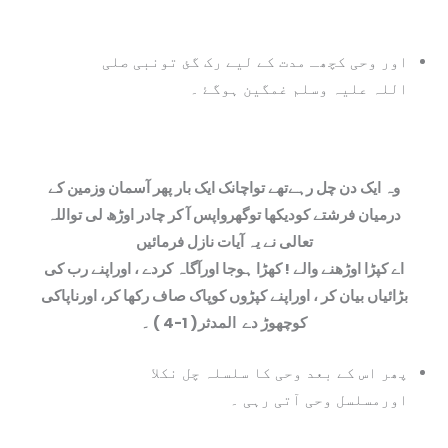
اور وحی کچھـ مدت کے لیے رک گئ تونبی صلی
اللہ علیہ وسلم غمگین ہوگۓ ۔
وہ ایک دن چل رہےتھے تواچانک ایک بار پھر آسمان وزمین کے
درمیان فرشتے کودیکھا توگھرواپس آ کر چادر اوڑھ لی تواللہ
تعالی نے یہ آيات نازل فرمائيں
اے کپڑا اوڑھنے والے ! کھڑا ہوجا اورآگاہ کردے ، اوراپنے رب کی
بڑائياں بیان کر ، اوراپنے کپڑوں کوپاک صاف رکھا کر، اورناپاکی
کوچھوڑ دے
المدثر( 1-4 ) ۔
پھر اس کے بعد وحی کا سلسلہ چل نکلا
اورمسلسل وحی آتی رہی ۔