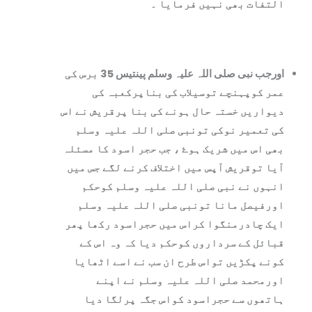
التفات بھی نہیں فرمایا ۔
اورجب نبی صلی اللہ علیہ وسلم پینتیس 35 برس کی
عمر کوپہنچے توسیلاب کی بناپرکعبہ کی
دیواریں خستہ حال ہونے کی بنا پرقریش نے اس
کی تعمیر نوکی تونبی صلی اللہ علیہ وسلم
بھی اس میں شریک ہوۓ ، جب حجر اسود کا مسئلہ
آيا توقریش آپس میں اختلاف کرنے لگے جس میں
انہوں نے نبی صلی اللہ علیہ وسلم کوحکم
اورفیصل مانا تونبی صلی اللہ علیہ وسلم
ایک چادرمنگوا کراس میں حجراسود رکھا پھر
قبائل کے سرداروں کوحکم دیا کہ وہ اس کے
کونے پکڑيں تواس طرح ان سب نے اسے اٹھایا
اورمحمد صلی اللہ علیہ وسلم نے اپنے
ہاتھوں سے حجراسود کواس جگہ پرلگا دیا