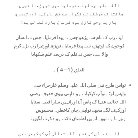
اللہ علیہ وسلم نے فرمایا میں توپڑھنا نہیں
جانتا توفرشتے نے تکرار سے کئ بارکہا اورتیسری
بار یہ وحی نازل ہوئ فرمان باری تعالی ہے :
اپنے رب کے نام سے پڑھو جس نے پیدا فرمایا ، جس نے انسان
کوخون کے لوتھڑے سے پیدا فرمایا ، توپڑھـ اورتیرا رب بڑے کرم
والا ہے ، جس نے قلم کے ذریعے علم سکھایا
العلق ( 1 – 4 ) ۔
تواس طرح نبی صلی اللہ علیہ وسلم غارحراء سے
واپس لوٹے توآپ کپکپاتے ہوۓ اپنی بیوي خدیجہ رضي
اللہ تعالی عنہا کے پاس آۓ اورانہیں سارا قصہ سنایا
اورکہنے لگے مجھے تواپنی جان کاخطرہ محسوس
ہورہا ہے تووہ انہیں اطمنان دلاتے ہوۓ کہنے لگيں :
اللہ تعالی کی قسم اللہ تعالی آّپ کوکبھی بھی