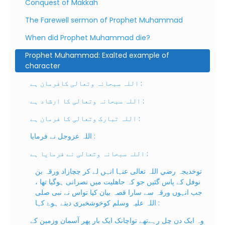
Conquest of Makkah
The Farewell sermon of Prophet Muhammad
When did Prophet Muhammad die?
Prophet Muhammad: Exalted example of
character
اللہ سبحانہ وتعالی کافرمان ہے :
اللہ سبحانہ وتعالی کا ارشاد ہے :
اللہ تبارک وتعالی کا فرمان ہے :
اللہ عزوجل نے فرمایا :
اللہ سبحانہ وتعالی نے فرمایا ہے :
توخدیجہ رضي اللہ تعالی عنہا انہں لے کر چچازاد ورقہ بن
نوفل کے پاس گئيں جو کہ جاھلیت میں نصرانی ہوگیا تھا ،
جب انہوں ورقہ سے سارا قصہ بیان کیا تواس نے نبی صلی
اللہ علیہ وسلم کوخوشخبری دیتے ہوۓ کہا :
وہ ایک دن چل رہےتھے تواچانک ایک بار پھر آسمان وزمین کے