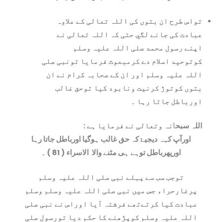
تواس طرح ان بتوں کی اللہ تعالی کے علاوہ
عبادت کی جانے لگي حتی کہ اللہ تعالی نے
اپنے رسول محمد صلی اللہ علیہ وسلم
کوتوحید اسلام دے کرمبعوث فرمایا تونبی صلی
اللہ علیہ وسلم اور ان کے صحابہ کرام نے ان
بتوں کوتوڑ کرنیت ونابود کیا توحق غالب
اورباطل جاتا رہا ۔
اللہ سبح
ا
نہ وتعالی نے فرمایا ہے :
اورآپ کہہ دیجیۓ کہ حق غالب ہوگيا اورباطل جاتا رہا
اورپھرباطل توہے ہی مٹنے والا
الاسراء ( 81 ) ۔
توجب سب سے پہلے نبی صلی اللہ علیہ وسلم
پرغارحراء جس میں نبی صلی اللہ علیہ وسلم وسلم
عبادت کیا کرتےتھے فرشتہ آیا اوراس نے نبی صلی
اللہ علیہ وسلم کوپڑھنے کا حکم دیا تورسول صلی