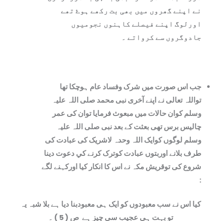
نے اپنے گھروں میں بھی بت رکھے ہوۓ تھے
اورلوگ اپنے فیصلے کاہنوں نجومیوں
جادوگروں سے کرواتے ۔
جب اس صورت می‍ں شرک وفساد عام ہوچکا تھا
تواللہ تعالی نے اپنے آخری نبی محمد صلی اللہ علیہ
وسلم کوان حالات میں مبعوث فرمایا توان کی عمر
چالیس برس تھی بعثت کے بعد نبی صلی اللہ علیہ
وسلم لوگوں کوایک اللہ وحدہ لاشریک کی عبادت کی
طرف بلانے اوربتوں عبادت کوترک کرنے کي دعوت دینا
شروع کی توقریش مکہ نے اس کا انکار کیا اورکہنے لگے
:
کیا اس نے سب معبودوں کو ایک ہی معبودبنا دیا ہے بلا شبہ یہ
تو بہت ہی عجیب سی چيز ہے
ص ( 5 ) ۔