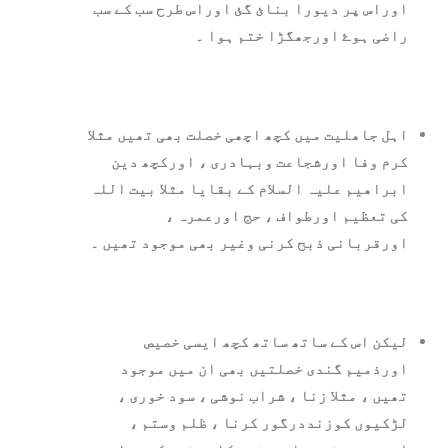
اوراس پر دیورا بنائ گئ اوراس طرح سب کے سب
راضی ہوۓ اورجھگڑا ختم ہوا ۔
اہل جاھلیت میں کچھ اچھی خصلت بھی تھیں مثلا
کرم وفا اورشجاعت وبہادری ، اورکچھ دین
ابراھیم علیہ السلام کے بقایا مثلا بیت اللہ
کی تعظیم اورطواف ، حج اورعمرہ ،
اورقربانی ذبح کرنی وغیر بھی موجود تھیں ۔
لیکن اس کے ساتھ ساتھ کچھ ایسی خصیص
اورذمیم گندی خصلتیں بھی ان میں موجود
تھیں ، مثلا زنا ، شراب نوشی ، سود خوری ،
لڑکیوں کوزنددرگور کرنا ، ظلم وستم ،