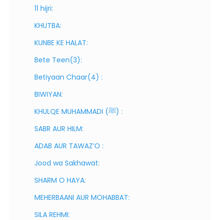
11 hijri:
KHUTBA:
KUNBE KE HALAT:
Bete Teen(3):
Betiyaan Chaar(4) :
BIWIYAN:
KHULQE MUHAMMADI (ﷺ) :
SABR AUR HILM:
ADAB AUR TAWAZ’O :
Jood wa Sakhawat:
SHARM O HAYA:
MEHERBAANI AUR MOHABBAT:
SILA REHMI: