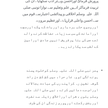
پرورش فرمائ اوراحسن وبہتر ادب سکھایا ، ان کی
تربیت فرماکر انہیں علم وتعلیم سے نوازا تونبی صلی
اللہ علیہ وسلم اخلاقی و پیدائشی اعتبارسے قوم میں
سے احسن واعلی قرارپاۓ ، اورعظیم مرو‎ؤت
اوروسیع حلم بردباری اوربات کے پکے اورسچے
اورامانت کی سب سے زیادہ حفاظت کرنے والے
تھے جس کی بنا پرقریش انہیں صادق اورامین
کے لقب سے پکارتے رہے ۔
پھر نبی صلی اللہ علیہ وسلم کوخلوت پسند
ہونے لگی تووہ غار حراء میں کئ کئ دن رات
گوشہ نشین رہ کراپنے رب کی عبادت بجالاتے
اوراس سے دعائيں کرتے ، نبی صلی اللہ علیہ
وسلم بتوں ، شراب اوراخلاق رذیلہ سے نفرت
اوربغض رکھتے اورپوری زندگی ان کی طرف