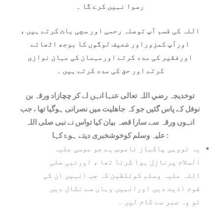
رسوا نہیں کرے گا ۔
اللہ کی قسم آپ توصلہ رحمی اور سچی بات کرتے ہیں ،
اورآپ کمزوراور ضعیف لوگوں کا بوجھ اٹھاتے
اورفقیر کی مدد کرتے اورمہمان کی مہان نوازی
کرتے اور حق کی مدد کرتے ہیں ۔
توخدیجہ رضي اللہ تعالی عنہا انہں لے کر چچازاد ورقہ بن
نوفل کے پاس گئيں جو کہ جاھلیت میں نصرانی ہوگیا تھا ، جب
انہوں ورقہ سے سارا قصہ بیان کیا تواس نے نبی صلی اللہ
علیہ وسلم کوخوشخبری دیتے ہوۓ کہا :
یہ تووہی پاکباز ناموس ہے جو موسی علیہ
السلام پرنازل ہوا کرتا تھا ، اورنبی صلی
اللہ علیہ وسلم کوتلقین کہ جب انہیں ان کی
قوم اذيت دیں اورانہیں وہاں سے نکال دیں
تو وہ صبر سے کام لیں ۔