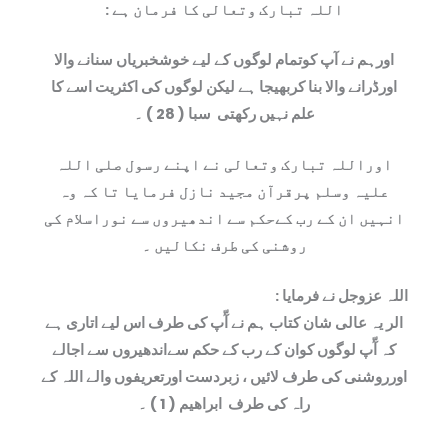
اللہ تبارک وتعالی کا فرمان ہے :
اورہم نے آپ کوتمام لوگوں کے لیے خوشخبریاں سنانے والا
اورڈرانے والا بنا کربھیجا ہے لیکن لوگوں کی اکثریت اسے کا
علم نہیں رکھتی
سبا ( 28 ) ۔
اوراللہ تبارک وتعالی نے اپنے رسول صلی اللہ
علیہ وسلم پرقرآن مجید نازل فرمایا تا کہ وہ
انہیں ان کے رب کےحکم سے اندھیروں سے نوراسلام کی
روشنی کی طرف نکالیں ۔
اللہ عزوجل نے فرمایا :
الر یہ عالی شان کتاب ہم نے آّپ کی طرف اس لیے اتاری ہے
کہ آّپ لوگوں کوان کے رب کے حکم سےاندھیروں سے اجالے
اورروشنی کی طرف لائيں ، زبردست اورتعریفوں والے اللہ کے
راہ کی طرف
ابراھیم ( 1 ) ۔