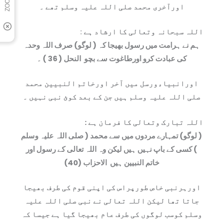
اورآخری محمد صلی اللہ علیہ وسلم تھے ۔
اللہ سبحانہ وتعالی کا ارشاد ہے
:
ہم نے ہرامت میں رسول بھیجا کہ ( لوگو) صرف اللہ وحدہ
کی عبادت کرو اورطاغوت سے بچو
النحل ( 36 ) ۔
اورانبیاءورسل میں آخر اورخاتم النبیین محمد
صلی اللہ علیہ وسلم ہیں جن کے بعد کوئ نبی نہیں ۔
اللہ تبارک وتعالی کا فرمان ہے :
( لوگو) تمہارے مردوں میں سے محمد ( صلی اللہ علیہ وسلم
) کسی کے باپ نہیں ہیں لیکن وہ اللہ تعالی کے رسول اور
خاتم النبیین ہیں
الاحزاب (40)
اورہرنبی خاص طورپراس کی اپنی قوم کی طرف بھیجا
جاتا تھا لیکن اللہ تعالی نے نبی صلی اللہ علیہ
وسلم کوسب لوگوں کی طرف عام بھیجا گيا ہے جیسا کہ