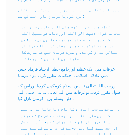
پھراللہ تعالی نے مسلمانوں پر سب مشرکوں سے قتال
فرض کردیا فرمان باری تعالی ہے :
تواس طرح رسول اکرم صلی اللہ علیہ وسلم اور
صحابہ کرام دعوت الی اللہ اورجھاد فی سبیل اللہ
کے ذریعے حد سے تجاوز کرنے والوں کی سازشوں
اورمظلوم لوگوں سے ظلم کوختم کرنے لگے تواللہ
تعالی نے ان کی مدد ونصرت فرمائ حتی کہ سارے کا
سارا دین اللہ ہی کا ہوجاۓ ۔
عرفات میں ایک عظیم اورجامع خطبہ ارشاد فرمایا جس
میں عادلانہ اسلامی احکامات مقرر کرتے ہوۓ فرمایا:
اورجب اللہ تعالی نے دین اسلام کومکمل کردیا اوراس کے
اصول مقرر کردیے توعرفات میں اللہ تعالی نے نبی صلی اللہ
علیہ وسلم پریہ فرمان نازل کیا :
اوراس حج کوحجۃ الوداع کا نام دیا جاتا ہے اس لیے
کہ نبی صلی اللہ علیہ وسلم نے اس حج کے موقع
پرلوگوں الوداع کہا اوراس کے بعد آپ نے کوئ
اورحج نہیں کیا پھر حج سے فارغ ہونے کے بعد نبی
صلی اللہ علیہ وسلم مدینہ واپس تشریف لے آۓ ۔