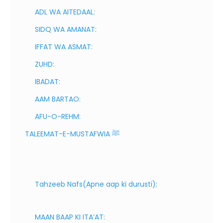
ADL WA AITEDAAL:
SIDQ WA AMANAT:
IFFAT WA ASMAT:
ZUHD:
IBADAT:
AAM BARTAO:
AFU-O-REHM:
TALEEMAT-E-MUSTAFWIA ﷺ
Tahzeeb Nafs(Apne aap ki durusti):
MAAN BAAP KI ITA’AT: