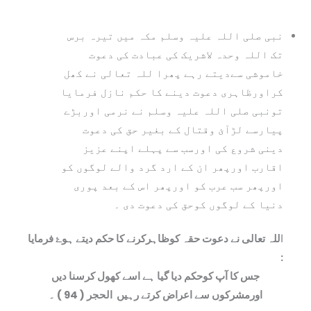
نبی صلی اللہ علیہ وسلم مکہ میں تیرہ برس
تک اللہ وحدہ لاشریک کی عبادت کی دعوت
خاموشی سےدیتے رہے پھرا للہ تعالی نے کھل
کراورظاہری دعوت دینے کا حکم نازل فرمایا
تونبی صلی اللہ علیہ وسلم نے نرمی اوربڑے
پیارسے لڑآئ وقتال کے بغیر حق کی دعوت
دینی شروع کی اورسب سے پہلے اپنے عزیز
اقارب اورپھر ان کے ارد گرد والے لوگوں کو
اورپھر سب عرب کو اورپھر اس کے بعد پوری
دنیا کے لوگوں کوحق کی دعوت دی ۔
ا
للہ تعالی نے دعوت حقہ کوظاہرکرنے کا حکم دیتے ہوۓ فرمایا
:
جس کا آپ کوحکم دیا گيا ہے اسے کھول کرسنا دیں
اورمشرکوں سے اعراض کرتے رہيں
الحجر ( 94 ) ۔