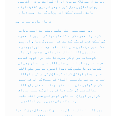
رب نے ان سے کلام فرمائ اوران کی امت پردن رات میں
پچاس نمازيں فرض کیں ، پھر اس میں تخفیف کرکے
پانچ رکھیں لیکن اجر پچاس کا ہے رہنے دیا ۔
فرمان باری تعالی ہے :
پھر نبی صلی اللہ علیہ وسلم نے اپنے صحابہ
کومدینہ ھجرت کرنے کا حکم دیا توانہوں نے ھجرت
کی لیکن کچھ کومکہ کے مشرکوں نے روک دیا ، اورپھر
مکہ میں صرف نبی صلی اللہ علیہ وسلم اورابوبکر ،
علی رضی اللہ تعالی عنہ باقی بچے جب اہل مکہ
کوصحابہ کرام کی ھجرت کا علم ہوا تووہ اس سے
خوفزدہ ہوۓ کہ اب نبی صلی اللہ علیہ وسلم بھی ان
کے ساتھ جا ملیں گے لھذا انہوں نے نبی صلی اللہ
علیہ وسلم کوقتل کرنے کی سازش تیار کی ، تواللہ
تعالی نے جبریل علیہ السلام کو بیھج کر اس کی خـبر
کردی تونبی صلی اللہ علیہ وسلم نے علی رضي اللہ
تعالی عنہ کو حکم دیا کہ وہ ان کے بستر پررات
گزاریں اوران امانتوں کوجو نبی صلی اللہ علیہ
وسلم کے پاس تھیں واپس لوٹائيں ۔
پھر اللہ تعالی نے ان مسلمان کوپرقتال فرض کردیا
کہ جو بھی ان سے قتال کرے اس سے لڑائ کرنا فرض ہے :