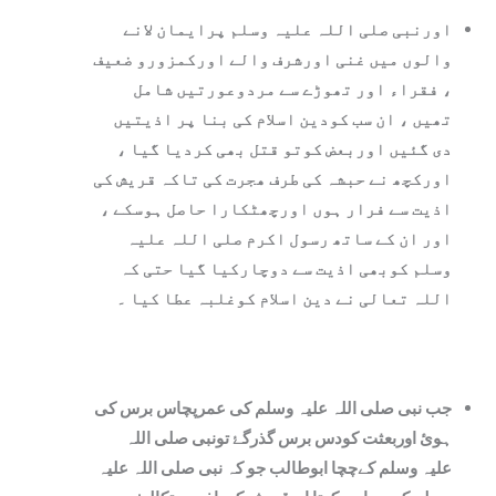
اورنبی صلی اللہ علیہ وسلم پرایمان لانے
والوں میں غنی اورشرف والے اورکمزورو ضعیف
، فقراء اور تھوڑے سے مردوعورتیں شامل
تھیں ، ان سب کودین اسلام کی بنا پر اذیتیں
دی گئيں اوربعض کوتو قتل بھی کردیا گیا ،
اورکچھ نے حبشہ کی طرف ھجرت کی تاکہ قریش کی
اذيت سے فرار ہوں اورچھٹکارا حاصل ہوسکے ،
اور ان کے ساتھ رسول اکرم صلی اللہ علیہ
وسلم کوبھی اذیت سے دوچارکیا گيا حتی کہ
اللہ تعالی نے دین اسلام کوغلبہ عطا کیا ۔
جب نبی صلی اللہ علیہ وسلم کی عمرپچاس برس کی
ہو‏ئ اوربعثت کودس برس گذرگۓ تونبی صلی اللہ
علیہ وسلم کےچچا ابوطالب جو کہ نبی صلی اللہ علیہ