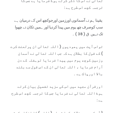
تعالی نے اس کا ذکر کرتے ہوۓ فرمایا ہے جس کا
ترجمہ کچھ اس طرح ہے :
یقینا ہم نے آسمانوں اورزمین اورجوکچھ اس کے درمیان ہے
سب کوصرف چھ یوم میں پیدا کردیا اور ہمیں تکان نے چھوا
تک نہیں
ق ( 38 ) ۔
تواس آیت میں یھودیوں ( اللہ تعالی ان پرلعنت کرے
) کے قول کا بطلان ہے کہ جب اللہ تعالی نے آسمان
وزمین کوچھ یوم میں پیدا فرمایا توہفتہ کے دن
آرام فرمایا ، اللہ تعالی ان کے اس قول سے بلند
بالا اورپاک ہے ۔
اورقرآن مجید میں اس کی مزید تفصیل بیان کرتے
ہوۓ اللہ تعالی نے فرمایا جس کا ترجمہ کچھ اس طرح
ہے :
{ آپ کہہ دیجۓ ! کہ کیا تم اس ( اللہ ) کا انکار کرتے