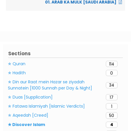
01. ARAB KA MULK [SAUDI ARABIA]
Sections
✯ Quran
114
✯ Hadith
0
✯ Din aur Raat mein Hazar se ziyadah
34
Sunnatein [1000 Sunnah per Day & Night]
✯ Duas [Supplication]
17
✯ Fatawa Islamiyah [Islamic Verdicts]
1
✯ Aqeedah [Creed]
50
✯ Discover Islam
4