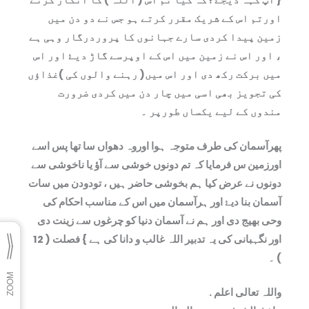
اورتم اس کے شریک مقرر کرتے ہو جس نے دو دن میں
زمین پیدا کردی سارے جہانوں کا پروردرگار وہی ہے
، اور اس نے زمین میں اس کے اوپرسے گاڑ دیۓ اور اس
میں برکت رکھ دی اور اس میں( رہنے والوں کی )غذاؤں
کی تجویز بھی اسی میں چار دن میں کردی ضرورت
مندوں کے لیے یکساں طورپر ۔
پھرآسمان کی طرف متوجہ ہوا اوروہ دھواں سا تھا پس اسے
اورزمین س فرمایا کہ تم دونوں خوشی سے آؤ‎ یا ناخوشی سے
دونوں نے عرض کیا ہم بخوشی حاضر ہیں ، تودودن میں سات
آسمان بنا دیۓ اور ہرآسمان میں اس کے مناسب احکام کی
وحی بھیج دی اور ہم نے آسمان دنیا کو چرغوں سے زینت دی
اور نگہبانی کی یہ تدبیر اللہ غالب و دانا کی ہے } فصلت ( 12
) ۔
واللہ تعالی اعلم .