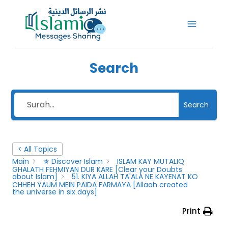
Skip
to
content
Search
Search
< All Topics
Main
✯ Discover Islam
ISLAM KAY MUTALIQ
GHALATH FEHMIYAN DUR KARE [Clear your Doubts
about Islam]
51. KIYA ALLAH TA'ALA NE KAYENAT KO
CHHEH YAUM MEIN PAIDA FARMAYA [Allaah created
the universe in six days]
Print