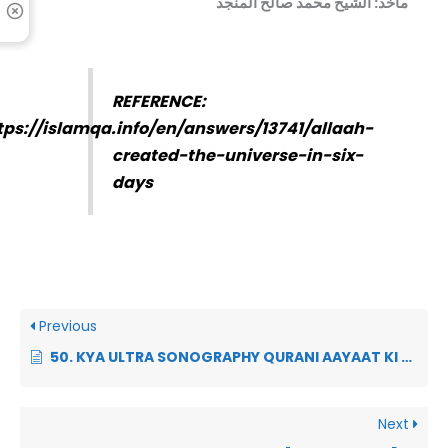
ماخذ:
الشیخ محمد صالح المنجد
REFERENCE:
tps://islamqa.info/en/answers/13741/allaah-
created-the-universe-in-six-
days
Previous
50. KYA ULTRA SONOGRAPHY QURANI AAYAAT KI NAFI KARTI HAI? [Is knowing the sex of the baby part of the knowledge of the unseen?]
Next