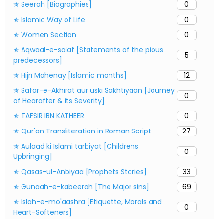
✯ Seerah [Biographies]
0
✯ Islamic Way of Life
0
✯ Women Section
0
✯ Aqwaal-e-salaf [Statements of the pious
5
predecessors]
✯ Hijrī Mahenay [Islamic months]
12
✯ Safar-e-Akhirat aur uski Sakhtiyaan [Journey
0
of Hearafter & its Severity]
✯ TAFSIR IBN KATHEER
0
✯ Qur'an Transliteration in Roman Script
27
✯ Aulaad ki Islami tarbiyat [Childrens
0
Upbringing]
✯ Qasas-ul-Anbiyaa [Prophets Stories]
33
✯ Gunaah-e-kabeerah [The Major sins]
69
✯ Islah-e-mo'aashra [Etiquette, Morals and
0
Heart-Softeners]