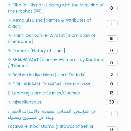
✯ Tibb-o-Hikmat [Healing with the Medicine of
0
the Prophet (ﷺ) ]
✯ Asma ul Husna [Names & Attributes of
1
Allaah]
✯ Islami Qanoon-e-Wirasat [Islamic law of
19
inheritance]
✯ Tareekh [History of Islam]
0
✯ SHAKHSIYAAT [Ulama-e-Kiraam kay Khutbaat
0
/ Tahreer]
✯ Bachon ke liye Islam [Islam For Kids]
2
✯ FIQHI AHKAAM-O-MASAIL [Islamic Laws]
0
E-Learning Islamic Studies/Courses.
16
✯ Miscellaneous.
39
عن المؤسس، المصادر، المنهجية، والإشراف العلمي،
1
ونبذة عن المشروع ومحتواه
Fatawa-e-Kibar Ulama [Fatawas of Senior
0