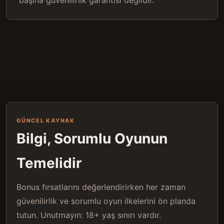
başına güvenilirlik garantisi değildir.
GÜNCEL KAYNAK
Bilgi, Sorumlu Oyunun
Temelidir
Bonus fırsatlarını değerlendirirken her zaman
güvenilirlik ve sorumlu oyun ilkelerini ön planda
tutun. Unutmayın: 18+ yaş sınırı vardır.