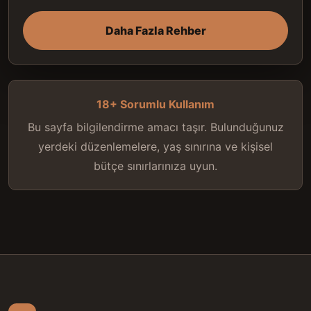
Daha Fazla Rehber
18+ Sorumlu Kullanım
Bu sayfa bilgilendirme amacı taşır. Bulunduğunuz
yerdeki düzenlemelere, yaş sınırına ve kişisel
bütçe sınırlarınıza uyun.