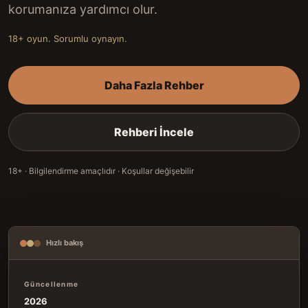
korumanıza yardımcı olur.
18+ oyun. Sorumlu oynayın.
Daha Fazla Rehber
Rehberi İncele
18+ · Bilgilendirme amaçlıdır · Koşullar değişebilir
Hızlı bakış
Güncellenme
2026