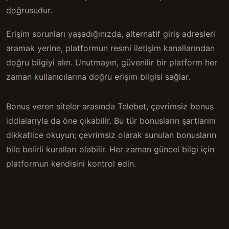
doğrusudur.
Erişim sorunları yaşadığınızda, alternatif giriş adresleri
aramak yerine, platformun resmi iletişim kanallarından
doğru bilgiyi alın. Unutmayın, güvenilir bir platform her
zaman kullanıcılarına doğru erişim bilgisi sağlar.
Bonus veren siteler arasında Telebet, çevrimsiz bonus
iddialarıyla da öne çıkabilir. Bu tür bonusların şartlarını
dikkatlice okuyun; çevrimsiz olarak sunulan bonusların
bile belirli kuralları olabilir. Her zaman güncel bilgi için
platformun kendisini kontrol edin.