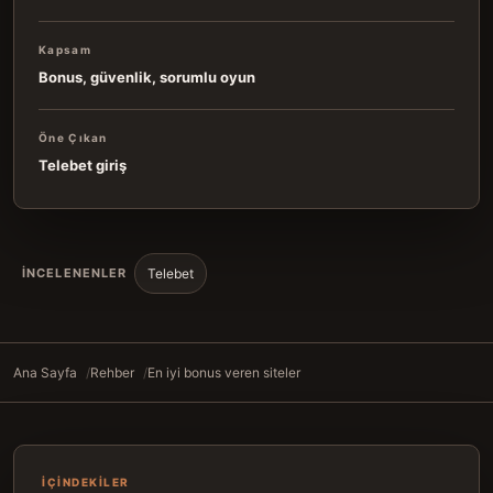
Kapsam
Bonus, güvenlik, sorumlu oyun
Öne Çıkan
Telebet giriş
İNCELENENLER
Telebet
Ana Sayfa
Rehber
En iyi bonus veren siteler
İÇİNDEKİLER