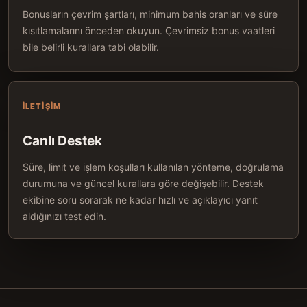
Bonusların çevrim şartları, minimum bahis oranları ve süre
kısıtlamalarını önceden okuyun. Çevrimsiz bonus vaatleri
bile belirli kurallara tabi olabilir.
İLETIŞIM
Canlı Destek
Süre, limit ve işlem koşulları kullanılan yönteme, doğrulama
durumuna ve güncel kurallara göre değişebilir. Destek
ekibine soru sorarak ne kadar hızlı ve açıklayıcı yanıt
aldığınızı test edin.