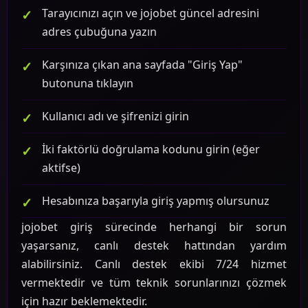
Tarayıcınızı açın ve jojobet güncel adresini
adres çubuğuna yazın
Karşınıza çıkan ana sayfada "Giriş Yap"
butonuna tıklayın
Kullanıcı adı ve şifrenizi girin
İki faktörlü doğrulama kodunu girin (eğer
aktifse)
Hesabınıza başarıyla giriş yapmış olursunuz
jojobet giriş sürecinde herhangi bir sorun
yaşarsanız, canlı destek hattından yardım
alabilirsiniz. Canlı destek ekibi 7/24 hizmet
vermektedir ve tüm teknik sorunlarınızı çözmek
için hazır beklemektedir.