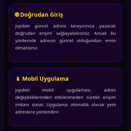
🌐 Doğrudan Giriş
jojobet güncel adresi tarayıcınıza yazarak
doğrudan erişim sağlayabilirsiniz. Ancak bu
yöntemde adresin güncel olduğundan emin
olmalısınız.
📱 Mobil Uygulama
jojobet mobil uygulaması, adres
değişikliklerinden etkilenmeden sürekli erişim
imkanı sunar. Uygulama otomatik olarak yeni
adreslere yönlendirir.