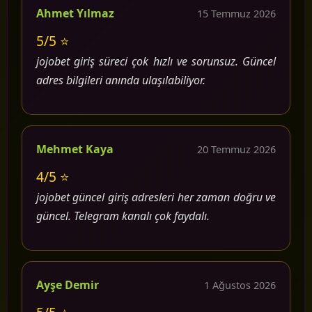
Ahmet Yılmaz
15 Temmuz 2026
5
/5 ⭐
jojobet giriş süreci çok hızlı ve sorunsuz. Güncel
adres bilgileri anında ulaşılabiliyor.
Mehmet Kaya
20 Temmuz 2026
4
/5 ⭐
jojobet güncel giriş adresleri her zaman doğru ve
güncel. Telegram kanalı çok faydalı.
Ayşe Demir
1 Ağustos 2026