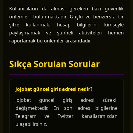
Kullanıcıların da alması gereken bazı güvenlik
önlemleri bulunmaktadır. Güçlü ve benzersiz bir
şifre kullanmak, hesap bilgilerini kimseyle
paylaşmamak ve şüpheli aktiviteleri hemen
raporlamak bu önlemler arasındadır.
Sıkça Sorulan Sorular
jojobet güncel giriş adresi nedir?
jojobet güncel giriş adresi sürekli
değişmektedir. En son adres bilgilerine
Telegram ve Twitter kanallarımızdan
ulaşabilirsiniz.