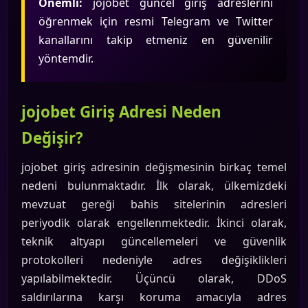
Önemli:
jojobet güncel giriş adreslerini
öğrenmek için resmi Telegram ve Twitter
kanallarını takip etmeniz en güvenilir
yöntemdir.
jojobet Giriş Adresi Neden
Değişir?
jojobet giriş adresinin değişmesinin birkaç temel
nedeni bulunmaktadır. İlk olarak, ülkemizdeki
mevzuat gereği bahis sitelerinin adresleri
periyodik olarak engellenmektedir. İkinci olarak,
teknik altyapı güncellemeleri ve güvenlik
protokolleri nedeniyle adres değişiklikleri
yapılabilmektedir. Üçüncü olarak, DDoS
saldırılarına karşı koruma amacıyla adres