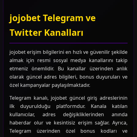
jojobet Telegram ve
Twitter Kanalları
jojobet erişim bilgilerini en hızlı ve güvenilir şekilde
almak için resmi sosyal medya kanallarını takip
etmeniz önemlidir. Bu kanallar üzerinden anlık
olarak güncel adres bilgileri, bonus duyuruları ve
özel kampanyalar paylaşılmaktadır.
Telegram kanalı, jojobet güncel giriş adreslerinin
ilk duyurulduğu platformdur. Kanala katılan
kullanıcılar, adres değişikliklerinden anında
haberdar olur ve kesintisiz erişim sağlar. Ayrıca,
Telegram üzerinden özel bonus kodları ve