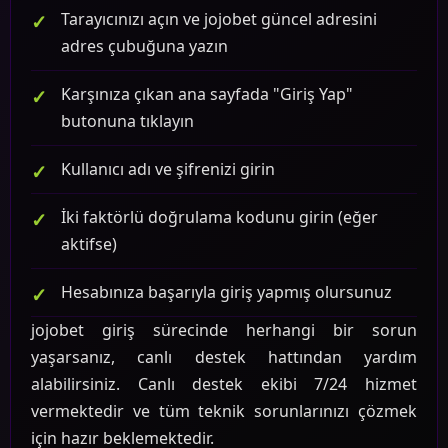
Tarayıcınızı açın ve jojobet güncel adresini
adres çubuğuna yazın
Karşınıza çıkan ana sayfada "Giriş Yap"
butonuna tıklayın
Kullanıcı adı ve şifrenizi girin
İki faktörlü doğrulama kodunu girin (eğer
aktifse)
Hesabınıza başarıyla giriş yapmış olursunuz
jojobet giriş sürecinde herhangi bir sorun
yaşarsanız, canlı destek hattından yardım
alabilirsiniz. Canlı destek ekibi 7/24 hizmet
vermektedir ve tüm teknik sorunlarınızı çözmek
için hazır beklemektedir.