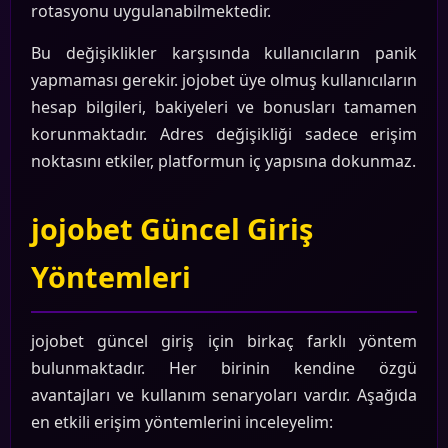
rotasyonu uygulanabilmektedir.
Bu değişiklikler karşısında kullanıcıların panik
yapmaması gerekir. jojobet üye olmuş kullanıcıların
hesap bilgileri, bakiyeleri ve bonusları tamamen
korunmaktadır. Adres değişikliği sadece erişim
noktasını etkiler, platformun iç yapısına dokunmaz.
jojobet Güncel Giriş
Yöntemleri
jojobet güncel giriş için birkaç farklı yöntem
bulunmaktadır. Her birinin kendine özgü
avantajları ve kullanım senaryoları vardır. Aşağıda
en etkili erişim yöntemlerini inceleyelim: