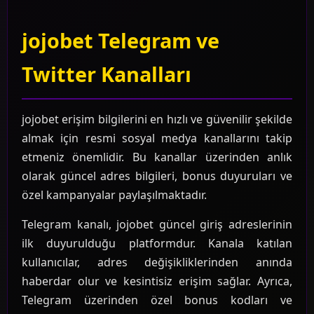
jojobet Telegram ve
Twitter Kanalları
jojobet erişim bilgilerini en hızlı ve güvenilir şekilde
almak için resmi sosyal medya kanallarını takip
etmeniz önemlidir. Bu kanallar üzerinden anlık
olarak güncel adres bilgileri, bonus duyuruları ve
özel kampanyalar paylaşılmaktadır.
Telegram kanalı, jojobet güncel giriş adreslerinin
ilk duyurulduğu platformdur. Kanala katılan
kullanıcılar, adres değişikliklerinden anında
haberdar olur ve kesintisiz erişim sağlar. Ayrıca,
Telegram üzerinden özel bonus kodları ve