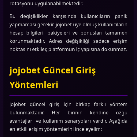
rotasyonu uygulanabilmektedir.
Bu değişiklikler karşısında kullanıcıların panik
yapmaması gerekir. jojobet üye olmuş kullanıcıların
hesap bilgileri, bakiyeleri ve bonusları tamamen
korunmaktadır. Adres değişikliği sadece erişim
noktasını etkiler, platformun iç yapısına dokunmaz.
jojobet Güncel Giriş
Yöntemleri
jojobet güncel giriş için birkaç farklı yöntem
bulunmaktadır. Her birinin kendine özgü
avantajları ve kullanım senaryoları vardır. Aşağıda
en etkili erişim yöntemlerini inceleyelim: