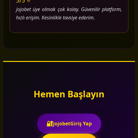
5
/5 ⭐
jojobet üye olmak çok kolay. Güvenilir platform,
hızlı erişim. Kesinlikle tavsiye ederim.
Hemen Başlayın
🔐
jojobetGiriş Yap