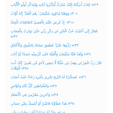
كِتَابٌ أَنزَلْنَاهُ إِلَيْكَ مُبَارَكٌ لِّيَدَّبَّرُوا آيَاتِهِ وَلِيَتَذَكَّرَ أُولُو الْأَلْبَابِ ‎﴿٢٩﴾‏
وَوَهَبْنَا لِدَاوُودَ سُلَيْمَانَ ۚ نِعْمَ الْعَبْدُ ۖ إِنَّهُ أَوَّابٌ ‎﴿٣٠﴾
‏ إِذْ عُرِضَ عَلَيْهِ بِالْعَشِيِّ الصَّافِنَاتُ الْجِيَادُ ‎﴿٣١﴾
‏ فَقَالَ إِنِّي أَحْبَبْتُ حُبَّ الْخَيْرِ عَن ذِكْرِ رَبِّي حَتَّىٰ تَوَارَتْ بِالْحِجَابِ
‎﴿٣٢﴾‏
رُدُّوهَا عَلَيَّ ۖ فَطَفِقَ مَسْحًا بِالسُّوقِ وَالْأَعْنَاقِ ‎﴿٣٣﴾‏
وَلَقَدْ فَتَنَّا سُلَيْمَانَ وَأَلْقَيْنَا عَلَىٰ كُرْسِيِّهِ جَسَدًا ثُمَّ أَنَابَ ‎﴿٣٤﴾‏
قَالَ رَبِّ اغْفِرْ لِي وَهَبْ لِي مُلْكًا لَّا يَنبَغِي لِأَحَدٍ مِّن بَعْدِي ۖ إِنَّكَ أَنتَ
الْوَهَّابُ ‎﴿٣٥﴾
‏ فَسَخَّرْنَا لَهُ الرِّيحَ تَجْرِي بِأَمْرِهِ رُخَاءً حَيْثُ أَصَابَ ‎﴿٣٦﴾‏
وَالشَّيَاطِينَ كُلَّ بَنَّاءٍ وَغَوَّاصٍ ‎﴿٣٧﴾‏
وَآخَرِينَ مُقَرَّنِينَ فِي الْأَصْفَادِ ‎﴿٣٨﴾‏
هَٰذَا عَطَاؤُنَا فَامْنُنْ أَوْ أَمْسِكْ بِغَيْرِ حِسَابٍ ‎﴿٣٩﴾
‏ وَإِنَّ لَهُ عِندَنَا لَزُلْفَىٰ وَحُسْنَ مَآبٍ ‎﴿٤٠﴾