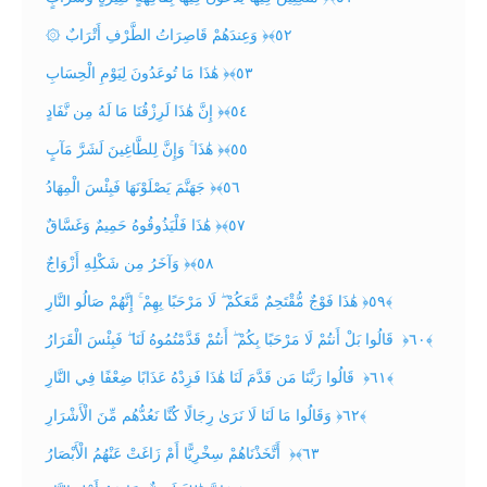
۞ وَعِندَهُمْ قَاصِرَاتُ الطَّرْفِ أَتْرَابٌ ‎﴿٥٢﴾‏
هَٰذَا مَا تُوعَدُونَ لِيَوْمِ الْحِسَابِ ‎﴿٥٣﴾‏
إِنَّ هَٰذَا لَرِزْقُنَا مَا لَهُ مِن نَّفَادٍ ‎﴿٥٤﴾‏
هَٰذَا ۚ وَإِنَّ لِلطَّاغِينَ لَشَرَّ مَآبٍ ‎﴿٥٥﴾‏
جَهَنَّمَ يَصْلَوْنَهَا فَبِئْسَ الْمِهَادُ ‎﴿٥٦﴾‏
هَٰذَا فَلْيَذُوقُوهُ حَمِيمٌ وَغَسَّاقٌ ‎﴿٥٧﴾‏
وَآخَرُ مِن شَكْلِهِ أَزْوَاجٌ ‎﴿٥٨﴾‏
هَٰذَا فَوْجٌ مُّقْتَحِمٌ مَّعَكُمْ ۖ لَا مَرْحَبًا بِهِمْ ۚ إِنَّهُمْ صَالُو النَّارِ ‎﴿٥٩﴾
‏ قَالُوا بَلْ أَنتُمْ لَا مَرْحَبًا بِكُمْ ۖ أَنتُمْ قَدَّمْتُمُوهُ لَنَا ۖ فَبِئْسَ الْقَرَارُ ‎﴿٦٠﴾
‏ قَالُوا رَبَّنَا مَن قَدَّمَ لَنَا هَٰذَا فَزِدْهُ عَذَابًا ضِعْفًا فِي النَّارِ ‎﴿٦١﴾
‏وَقَالُوا مَا لَنَا لَا نَرَىٰ رِجَالًا كُنَّا نَعُدُّهُم مِّنَ الْأَشْرَارِ ‎﴿٦٢﴾
‏ أَتَّخَذْنَاهُمْ سِخْرِيًّا أَمْ زَاغَتْ عَنْهُمُ الْأَبْصَارُ ‎﴿٦٣﴾‏