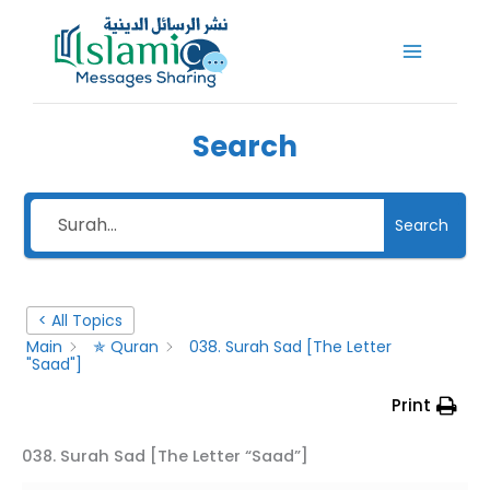
Skip
to
content
Search
Search
< All Topics
Main
✯ Quran
038. Surah Sad [The Letter
"Saad"]
Print
038. Surah Sad [The Letter “Saad”]