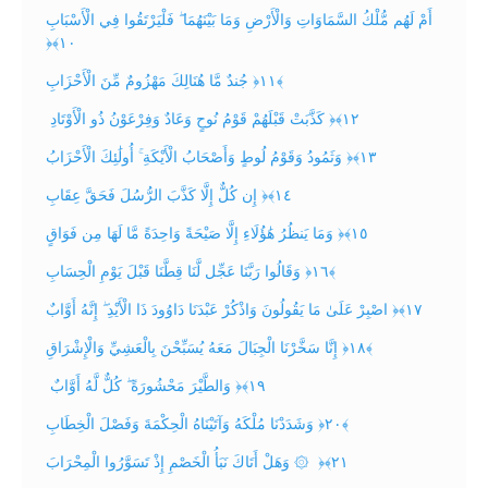
‏ أَمْ لَهُم مُّلْكُ السَّمَاوَاتِ وَالْأَرْضِ وَمَا بَيْنَهُمَا ۖ فَلْيَرْتَقُوا فِي الْأَسْبَابِ
‎﴿١٠﴾‏
جُندٌ مَّا هُنَالِكَ مَهْزُومٌ مِّنَ الْأَحْزَابِ ‎﴿١١﴾
كَذَّبَتْ قَبْلَهُمْ قَوْمُ نُوحٍ وَعَادٌ وَفِرْعَوْنُ ذُو الْأَوْتَادِ ‎﴿١٢﴾‏
وَثَمُودُ وَقَوْمُ لُوطٍ وَأَصْحَابُ الْأَيْكَةِ ۚ أُولَٰئِكَ الْأَحْزَابُ ‎﴿١٣﴾‏
إِن كُلٌّ إِلَّا كَذَّبَ الرُّسُلَ فَحَقَّ عِقَابِ ‎﴿١٤﴾‏
وَمَا يَنظُرُ هَٰؤُلَاءِ إِلَّا صَيْحَةً وَاحِدَةً مَّا لَهَا مِن فَوَاقٍ ‎﴿١٥﴾‏
وَقَالُوا رَبَّنَا عَجِّل لَّنَا قِطَّنَا قَبْلَ يَوْمِ الْحِسَابِ ‎﴿١٦﴾
‏اصْبِرْ عَلَىٰ مَا يَقُولُونَ وَاذْكُرْ عَبْدَنَا دَاوُودَ ذَا الْأَيْدِ ۖ إِنَّهُ أَوَّابٌ ‎﴿١٧﴾‏
إِنَّا سَخَّرْنَا الْجِبَالَ مَعَهُ يُسَبِّحْنَ بِالْعَشِيِّ وَالْإِشْرَاقِ ‎﴿١٨﴾
وَالطَّيْرَ مَحْشُورَةً ۖ كُلٌّ لَّهُ أَوَّابٌ ‎﴿١٩﴾‏
وَشَدَدْنَا مُلْكَهُ وَآتَيْنَاهُ الْحِكْمَةَ وَفَصْلَ الْخِطَابِ ‎﴿٢٠﴾
‏ ۞ وَهَلْ أَتَاكَ نَبَأُ الْخَصْمِ إِذْ تَسَوَّرُوا الْمِحْرَابَ ‎﴿٢١﴾‏