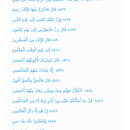
قَالَ فَاخْرُجْ مِنْهَا فَإِنَّكَ رَجِيمٌ ‎﴿٧٧﴾‏
وَإِنَّ عَلَيْكَ لَعْنَتِي إِلَىٰ يَوْمِ الدِّينِ ‎﴿٧٨﴾‏
قَالَ رَبِّ فَأَنظِرْنِي إِلَىٰ يَوْمِ يُبْعَثُونَ ‎﴿٧٩﴾‏
قَالَ فَإِنَّكَ مِنَ الْمُنظَرِينَ ‎﴿٨٠﴾‏
إِلَىٰ يَوْمِ الْوَقْتِ الْمَعْلُومِ ‎﴿٨١﴾
‏ قَالَ فَبِعِزَّتِكَ لَأُغْوِيَنَّهُمْ أَجْمَعِينَ ‎﴿٨٢﴾
‏ إِلَّا عِبَادَكَ مِنْهُمُ الْمُخْلَصِينَ ‎﴿٨٣﴾
‏قَالَ فَالْحَقُّ وَالْحَقَّ أَقُولُ ‎﴿٨٤﴾
‏ لَأَمْلَأَنَّ جَهَنَّمَ مِنكَ وَمِمَّن تَبِعَكَ مِنْهُمْ أَجْمَعِينَ ‎﴿٨٥﴾
‏ قُلْ مَا أَسْأَلُكُمْ عَلَيْهِ مِنْ أَجْرٍ وَمَا أَنَا مِنَ الْمُتَكَلِّفِينَ ‎﴿٨٦﴾‏
إِنْ هُوَ إِلَّا ذِكْرٌ لِّلْعَالَمِينَ ‎﴿٨٧﴾‏
وَلَتَعْلَمُنَّ نَبَأَهُ بَعْدَ حِينٍ ‎﴿٨٨﴾‏