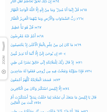
إِنَّ ذَٰلِكَ لَحَقٌّ تَخَاصُمُ أَهْلِ النَّارِ ‎﴿٦٤﴾‏
قُلْ إِنَّمَا أَنَا مُنذِرٌ ۖ وَمَا مِنْ إِلَٰهٍ إِلَّا اللَّهُ الْوَاحِدُ الْقَهَّارُ ‎﴿٦٥﴾‏
رَبُّ السَّمَاوَاتِ وَالْأَرْضِ وَمَا بَيْنَهُمَا الْعَزِيزُ الْغَفَّارُ ‎﴿٦٦﴾
قُلْ هُوَ نَبَأٌ عَظِيمٌ ‎﴿٦٧﴾‏
أَنتُمْ عَنْهُ مُعْرِضُونَ ‎﴿٦٨﴾‏
مَا كَانَ لِيَ مِنْ عِلْمٍ بِالْمَلَإِ الْأَعْلَىٰ إِذْ يَخْتَصِمُونَ ‎﴿٦٩﴾‏
إِن يُوحَىٰ إِلَيَّ إِلَّا أَنَّمَا أَنَا نَذِيرٌ مُّبِينٌ ‎﴿٧٠﴾
‏ إِذْ قَالَ رَبُّكَ لِلْمَلَائِكَةِ إِنِّي خَالِقٌ بَشَرًا مِّن طِينٍ ‎﴿٧١﴾‏
فَإِذَا سَوَّيْتُهُ وَنَفَخْتُ فِيهِ مِن رُّوحِي فَقَعُوا لَهُ سَاجِدِينَ ‎﴿٧٢﴾
‏ فَسَجَدَ الْمَلَائِكَةُ كُلُّهُمْ أَجْمَعُونَ ‎﴿٧٣﴾‏
إِلَّا إِبْلِيسَ اسْتَكْبَرَ وَكَانَ مِنَ الْكَافِرِينَ ‎﴿٧٤﴾‏
قَالَ يَا إِبْلِيسُ مَا مَنَعَكَ أَن تَسْجُدَ لِمَا خَلَقْتُ بِيَدَيَّ ۖ أَسْتَكْبَرْتَ أَمْ
كُنتَ مِنَ الْعَالِينَ ‎﴿٧٥﴾
‏ قَالَ أَنَا خَيْرٌ مِّنْهُ ۖ خَلَقْتَنِي مِن نَّارٍ وَخَلَقْتَهُ مِن طِينٍ ‎﴿٧٦﴾‏