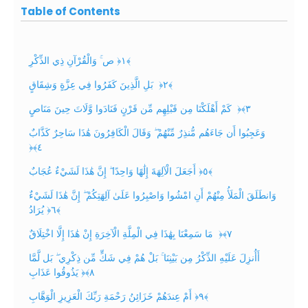
Table of Contents
ص ۚ وَالْقُرْآنِ ذِي الذِّكْرِ ‎﴿١﴾
‏ بَلِ الَّذِينَ كَفَرُوا فِي عِزَّةٍ وَشِقَاقٍ ‎﴿٢﴾
‏ كَمْ أَهْلَكْنَا مِن قَبْلِهِم مِّن قَرْنٍ فَنَادَوا وَّلَاتَ حِينَ مَنَاصٍ ‎﴿٣﴾‏
وَعَجِبُوا أَن جَاءَهُم مُّنذِرٌ مِّنْهُمْ ۖ وَقَالَ الْكَافِرُونَ هَٰذَا سَاحِرٌ كَذَّابٌ
‎﴿٤﴾‏
أَجَعَلَ الْآلِهَةَ إِلَٰهًا وَاحِدًا ۖ إِنَّ هَٰذَا لَشَيْءٌ عُجَابٌ ‎﴿٥﴾
‏ وَانطَلَقَ الْمَلَأُ مِنْهُمْ أَنِ امْشُوا وَاصْبِرُوا عَلَىٰ آلِهَتِكُمْ ۖ إِنَّ هَٰذَا لَشَيْءٌ
يُرَادُ ‎﴿٦﴾
‏ مَا سَمِعْنَا بِهَٰذَا فِي الْمِلَّةِ الْآخِرَةِ إِنْ هَٰذَا إِلَّا اخْتِلَاقٌ ‎﴿٧﴾‏
أَأُنزِلَ عَلَيْهِ الذِّكْرُ مِن بَيْنِنَا ۚ بَلْ هُمْ فِي شَكٍّ مِّن ذِكْرِي ۖ بَل لَّمَّا
يَذُوقُوا عَذَابِ ‎﴿٨﴾‏
أَمْ عِندَهُمْ خَزَائِنُ رَحْمَةِ رَبِّكَ الْعَزِيزِ الْوَهَّابِ ‎﴿٩﴾