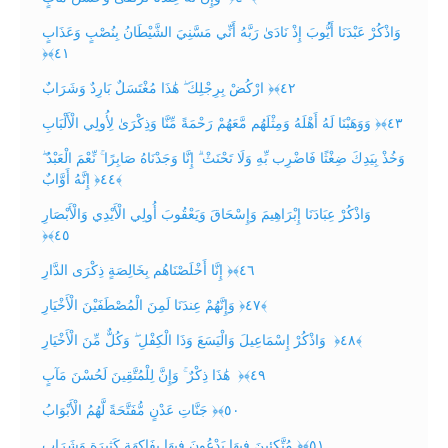
‏ وَاذْكُرْ عَبْدَنَا أَيُّوبَ إِذْ نَادَىٰ رَبَّهُ أَنِّي مَسَّنِيَ الشَّيْطَانُ بِنُصْبٍ وَعَذَابٍ
‎﴿٤١﴾‏
ارْكُضْ بِرِجْلِكَ ۖ هَٰذَا مُغْتَسَلٌ بَارِدٌ وَشَرَابٌ ‎﴿٤٢﴾‏
وَوَهَبْنَا لَهُ أَهْلَهُ وَمِثْلَهُم مَّعَهُمْ رَحْمَةً مِّنَّا وَذِكْرَىٰ لِأُولِي الْأَلْبَابِ ‎﴿٤٣﴾‏
وَخُذْ بِيَدِكَ ضِغْثًا فَاضْرِب بِّهِ وَلَا تَحْنَثْ ۗ إِنَّا وَجَدْنَاهُ صَابِرًا ۚ نِّعْمَ الْعَبْدُ ۖ
إِنَّهُ أَوَّابٌ ‎﴿٤٤﴾
‏ وَاذْكُرْ عِبَادَنَا إِبْرَاهِيمَ وَإِسْحَاقَ وَيَعْقُوبَ أُولِي الْأَيْدِي وَالْأَبْصَارِ
‎﴿٤٥﴾‏
إِنَّا أَخْلَصْنَاهُم بِخَالِصَةٍ ذِكْرَى الدَّارِ ‎﴿٤٦﴾‏
وَإِنَّهُمْ عِندَنَا لَمِنَ الْمُصْطَفَيْنَ الْأَخْيَارِ ‎﴿٤٧﴾
‏ وَاذْكُرْ إِسْمَاعِيلَ وَالْيَسَعَ وَذَا الْكِفْلِ ۖ وَكُلٌّ مِّنَ الْأَخْيَارِ ‎﴿٤٨﴾
‏ هَٰذَا ذِكْرٌ ۚ وَإِنَّ لِلْمُتَّقِينَ لَحُسْنَ مَآبٍ ‎﴿٤٩﴾‏
جَنَّاتِ عَدْنٍ مُّفَتَّحَةً لَّهُمُ الْأَبْوَابُ ‎﴿٥٠﴾‏
مُتَّكِئِينَ فِيهَا يَدْعُونَ فِيهَا بِفَاكِهَةٍ كَثِيرَةٍ وَشَرَابٍ ‎﴿٥١﴾‏