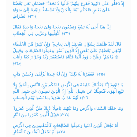
إِذْ دَخَلُوا عَلَىٰ دَاوُودَ فَفَزِعَ مِنْهُمْ ۖ قَالُوا لَا تَخَفْ ۖ خَصْمَانِ بَغَىٰ بَعْضُنَا
عَلَىٰ بَعْضٍ فَاحْكُم بَيْنَنَا بِالْحَقِّ وَلَا تُشْطِطْ وَاهْدِنَا إِلَىٰ سَوَاءِ
الصِّرَاطِ ‎﴿٢٢﴾
‏ إِنَّ هَٰذَا أَخِي لَهُ تِسْعٌ وَتِسْعُونَ نَعْجَةً وَلِيَ نَعْجَةٌ وَاحِدَةٌ فَقَالَ
أَكْفِلْنِيهَا وَعَزَّنِي فِي الْخِطَابِ ‎﴿٢٣﴾
‏ قَالَ لَقَدْ ظَلَمَكَ بِسُؤَالِ نَعْجَتِكَ إِلَىٰ نِعَاجِهِ ۖ وَإِنَّ كَثِيرًا مِّنَ الْخُلَطَاءِ
لَيَبْغِي بَعْضُهُمْ عَلَىٰ بَعْضٍ إِلَّا الَّذِينَ آمَنُوا وَعَمِلُوا الصَّالِحَاتِ وَقَلِيلٌ
مَّا هُمْ ۗ وَظَنَّ دَاوُودُ أَنَّمَا فَتَنَّاهُ فَاسْتَغْفَرَ رَبَّهُ وَخَرَّ رَاكِعًا وَأَنَابَ ۩
‎﴿٢٤﴾
‏ فَغَفَرْنَا لَهُ ذَٰلِكَ ۖ وَإِنَّ لَهُ عِندَنَا لَزُلْفَىٰ وَحُسْنَ مَآبٍ ‎﴿٢٥﴾
‏ يَا دَاوُودُ إِنَّا جَعَلْنَاكَ خَلِيفَةً فِي الْأَرْضِ فَاحْكُم بَيْنَ النَّاسِ بِالْحَقِّ وَلَا
تَتَّبِعِ الْهَوَىٰ فَيُضِلَّكَ عَن سَبِيلِ اللَّهِ ۚ إِنَّ الَّذِينَ يَضِلُّونَ عَن سَبِيلِ اللَّهِ
لَهُمْ عَذَابٌ شَدِيدٌ بِمَا نَسُوا يَوْمَ الْحِسَابِ ‎﴿٢٦﴾‏
وَمَا خَلَقْنَا السَّمَاءَ وَالْأَرْضَ وَمَا بَيْنَهُمَا بَاطِلًا ۚ ذَٰلِكَ ظَنُّ الَّذِينَ كَفَرُوا ۚ
فَوَيْلٌ لِّلَّذِينَ كَفَرُوا مِنَ النَّارِ ‎﴿٢٧﴾
‏ أَمْ نَجْعَلُ الَّذِينَ آمَنُوا وَعَمِلُوا الصَّالِحَاتِ كَالْمُفْسِدِينَ فِي الْأَرْضِ
أَمْ نَجْعَلُ الْمُتَّقِينَ كَالْفُجَّارِ ‎﴿٢٨﴾‏