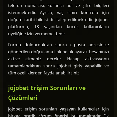
telefon numarası, kullanıcı adı ve şifre bilgileri
istenmektedir. Ayrıca, yaş sınırı kontrolü için
doğum tarihi bilgisi de talep edilmektedir. jojobet
platformu, 18 yaşından küçük kullanıcıların
üyeliğine izin vermemektedir.
Formu doldurduktan sonra e-posta adresinize
gönderilen doğrulama linkine tıklayarak hesabınızı
aktive etmeniz gerekir. Hesap aktivasyonu
tamamlandıktan sonra jojobet giriş yapabilir ve
tüm özelliklerden faydalanabilirsiniz.
jojobet Erişim Sorunları ve
Çözümleri
jojobet erişim sorunları yaşayan kullanıcılar için
birkaç pratik çözüm önerisi bulunmaktadır. İlk