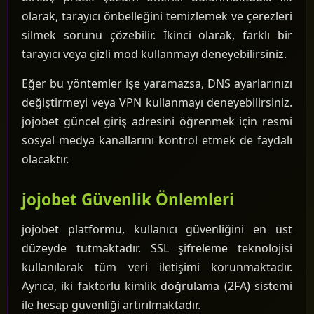
olarak, tarayıcı önbelleğini temizlemek ve çerezleri
silmek sorunu çözebilir. İkinci olarak, farklı bir
tarayıcı veya gizli mod kullanmayı deneyebilirsiniz.
Eğer bu yöntemler işe yaramazsa, DNS ayarlarınızı
değiştirmeyi veya VPN kullanmayı deneyebilirsiniz.
jojobet güncel giriş adresini öğrenmek için resmi
sosyal medya kanallarını kontrol etmek de faydalı
olacaktır.
jojobet Güvenlik Önlemleri
jojobet platformu, kullanıcı güvenliğini en üst
düzeyde tutmaktadır. SSL şifreleme teknolojisi
kullanılarak tüm veri iletişimi korunmaktadır.
Ayrıca, iki faktörlü kimlik doğrulama (2FA) sistemi
ile hesap güvenliği artırılmaktadır.