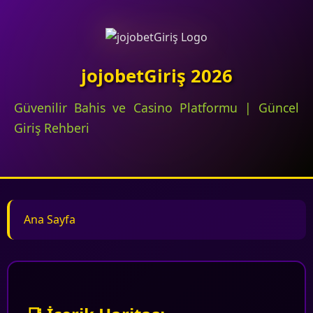
jojobetGiriş 2026
Güvenilir Bahis ve Casino Platformu | Güncel
Giriş Rehberi
Ana Sayfa