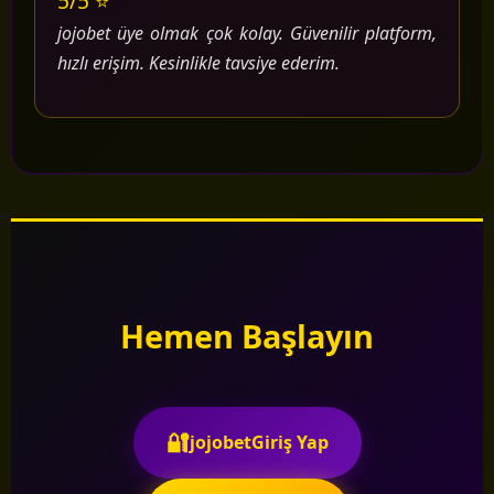
5
/5 ⭐
jojobet üye olmak çok kolay. Güvenilir platform,
hızlı erişim. Kesinlikle tavsiye ederim.
Hemen Başlayın
🔐
jojobetGiriş Yap