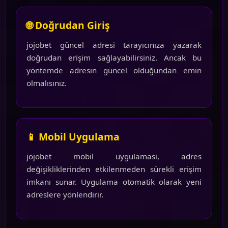
🌐 Doğrudan Giriş
jojobet güncel adresi tarayıcınıza yazarak
doğrudan erişim sağlayabilirsiniz. Ancak bu
yöntemde adresin güncel olduğundan emin
olmalısınız.
📱 Mobil Uygulama
jojobet mobil uygulaması, adres
değişikliklerinden etkilenmeden sürekli erişim
imkanı sunar. Uygulama otomatik olarak yeni
adreslere yönlendirir.