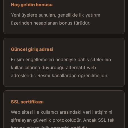
Hoş geldin bonusu
Yeni üyelere sunulan, genellikle ilk yatırım
üzerinden hesaplanan bonus türüdür.
Güncel giriş adresi
Erişim engellemeleri nedeniyle bahis sitelerinin
kullanıcılarına duyurduğu alternatif web
adresleridir. Resmi kanallardan öğrenilmelidir.
SSL sertifikası
Web sitesi ile kullanıcı arasındaki veri iletişimini
şifreleyen güvenlik protokolüdür. Ancak SSL tek