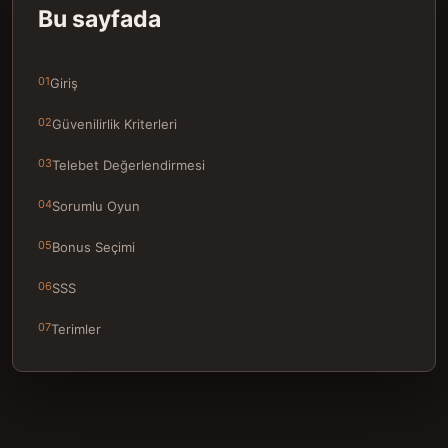
Bu sayfada
01
Giriş
02
Güvenilirlik Kriterleri
03
Telebet Değerlendirmesi
04
Sorumlu Oyun
05
Bonus Seçimi
06
SSS
07
Terimler