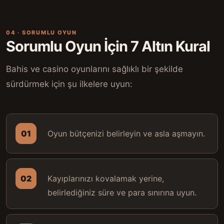
04 · SORUMLU OYUN
Sorumlu Oyun İçin 7 Altın Kural
Bahis ve casino oyunlarını sağlıklı bir şekilde
sürdürmek için şu ilkelere uyun:
01
Oyun bütçenizi belirleyin ve asla aşmayın.
02
Kayıplarınızı kovalamak yerine,
belirlediğiniz süre ve para sınırına uyun.