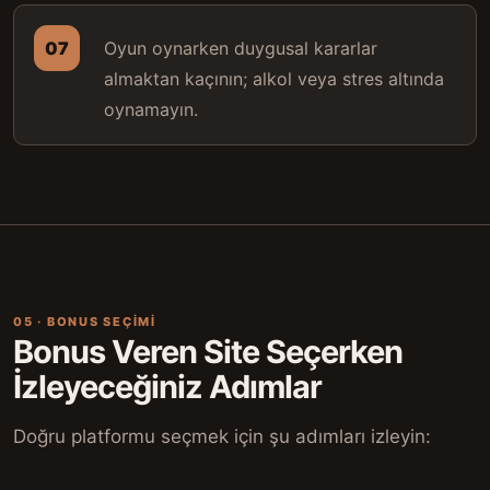
07
Oyun oynarken duygusal kararlar
almaktan kaçının; alkol veya stres altında
oynamayın.
05 · BONUS SEÇIMI
Bonus Veren Site Seçerken
İzleyeceğiniz Adımlar
Doğru platformu seçmek için şu adımları izleyin: