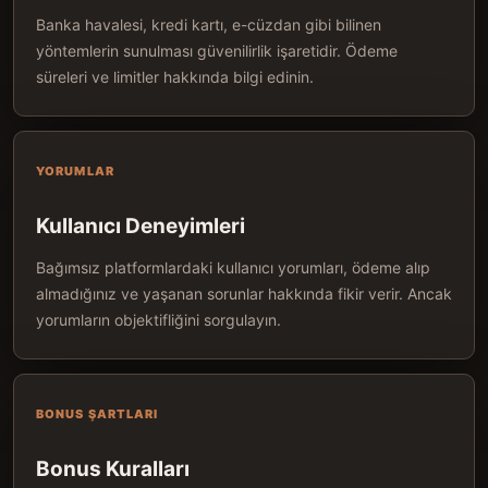
Banka havalesi, kredi kartı, e-cüzdan gibi bilinen
yöntemlerin sunulması güvenilirlik işaretidir. Ödeme
süreleri ve limitler hakkında bilgi edinin.
YORUMLAR
Kullanıcı Deneyimleri
Bağımsız platformlardaki kullanıcı yorumları, ödeme alıp
almadığınız ve yaşanan sorunlar hakkında fikir verir. Ancak
yorumların objektifliğini sorgulayın.
BONUS ŞARTLARI
Bonus Kuralları