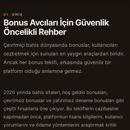
01 · GIRIŞ
Bonus Avcıları İçin Güvenlik
Öncelikli Rehber
Çevrimiçi bahis dünyasında bonuslar, kullanıcıları
cezbetmek için sunulan en yaygın araçlardan biridir.
Ancak her bonus teklifi, arkasında güvenilir bir
platform olduğu anlamına gelmez.
2026 yılında bahis siteleri, hoş geldin bonusları,
çevrimsiz bonuslar ve yatırımsız deneme bonusları gibi
çeşitli fırsatlarla öne çıkıyor. Bu tekliflerin cazibesine
kapılmadan önce, platformun lisans bilgilerini, kullanıcı
yorumlarını ve ödeme yöntemlerini araştırmak kritik