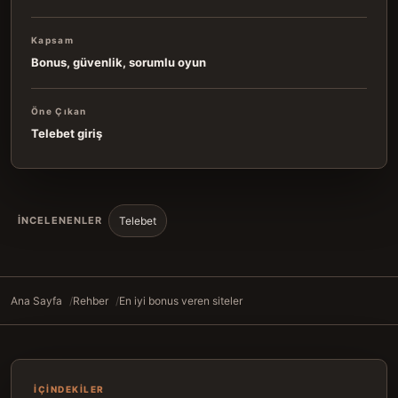
Kapsam
Bonus, güvenlik, sorumlu oyun
Öne Çıkan
Telebet giriş
İNCELENENLER
Telebet
Ana Sayfa
Rehber
En iyi bonus veren siteler
İÇİNDEKİLER