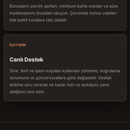
Bonusların çevrim şartları, minimum bahis oranları ve süre
kısıtlamalarını önceden okuyun. Çevrimsiz bonus vaatleri
bile belirli kurallara tabi olabilir.
İLETIŞIM
Canlı Destek
Süre, limit ve işlem koşulları kullanılan yönteme, doğrulama
durumuna ve güncel kurallara göre değişebilir. Destek
ekibine soru sorarak ne kadar hızlı ve açıklayıcı yanıt
aldığınızı test edin.