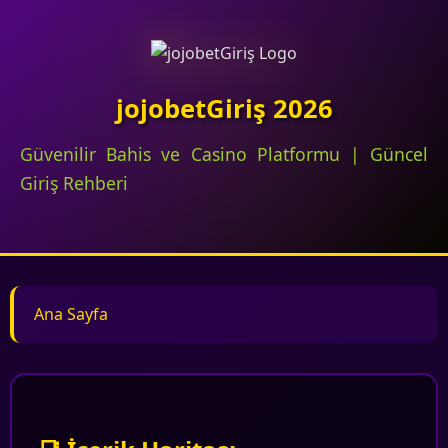
jojobetGiriş 2026
Güvenilir Bahis ve Casino Platformu | Güncel
Giriş Rehberi
Ana Sayfa