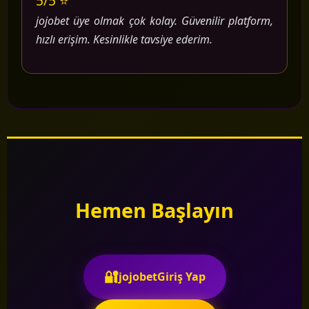
5
/5 ⭐
jojobet üye olmak çok kolay. Güvenilir platform,
hızlı erişim. Kesinlikle tavsiye ederim.
Hemen Başlayın
🔐
jojobetGiriş Yap