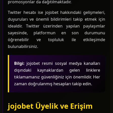
promosyonlar da dağıtılmaktadır.
Twitter hesabı ise jojobet hakkındaki gelişmeleri,
duyuruları ve önemli bildirimleri takip etmek için
idealdir. Twitter üzerinden yapılan paylaşımlar
sayesinde, platformun en son durumunu
öğrenebilir ve topluluk ile etkileşimde
bulunabilirsiniz.
Bilgi:
jojobet resmi sosyal medya kanalları
dışındaki kaynaklardan gelen linklere
tıklamamanız güvenliğiniz için önemlidir. Her
zaman doğrulanmış hesapları takip edin.
jojobet Üyelik ve Erişim