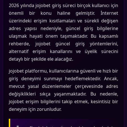
2026 yılında jojobet giriş süreci birçok kullanıcı için
önemli bir konu haline gelmiştir. İnternet
üzerindeki erişim kısıtlamaları ve sürekli değişen
adres yapısı nedeniyle, güncel giriş bilgilerine
ulaşmak hayati önem taşımaktadır. Bu kapsamlı
rehberde, jojobet güncel giriş yöntemlerini,
alternatif erişim kanallarını ve üyelik sürecini
detaylı bir şekilde ele alacağız.
jojobet platformu, kullanıcılarına güvenli ve hızlı bir
giriş deneyimi sunmayı hedeflemektedir. Ancak,
mevcut yasal düzenlemeler çerçevesinde adres
değişiklikleri sıkça yaşanmaktadır. Bu nedenle,
jojobet erişim bilgilerini takip etmek, kesintisiz bir
deneyim için zorunludur.