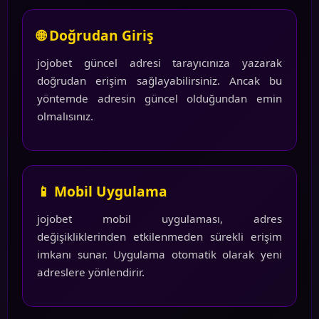
🌐 Doğrudan Giriş
jojobet güncel adresi tarayıcınıza yazarak
doğrudan erişim sağlayabilirsiniz. Ancak bu
yöntemde adresin güncel olduğundan emin
olmalısınız.
📱 Mobil Uygulama
jojobet mobil uygulaması, adres
değişikliklerinden etkilenmeden sürekli erişim
imkanı sunar. Uygulama otomatik olarak yeni
adreslere yönlendirir.