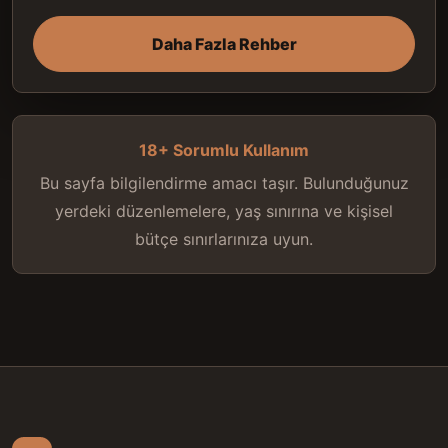
Daha Fazla Rehber
18+ Sorumlu Kullanım
Bu sayfa bilgilendirme amacı taşır. Bulunduğunuz
yerdeki düzenlemelere, yaş sınırına ve kişisel
bütçe sınırlarınıza uyun.