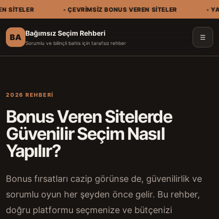
TELER
ÇEVRIMSIZ BONUS VEREN SITELER
YATIRIM
Bağımsız Seçim Rehberi
BA
☰
Sorumlu ve bilinçli bahis için tarafsız rehber
2026 REHBERI
Bonus Veren Sitelerde
Güvenilir Seçim Nasıl
Yapılır?
Bonus fırsatları cazip görünse de, güvenilirlik ve
sorumlu oyun her şeyden önce gelir. Bu rehber,
doğru platformu seçmenize ve bütçenizi