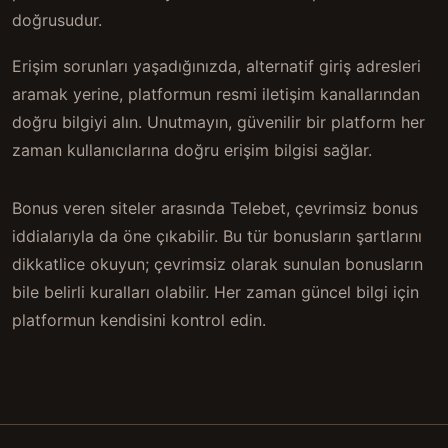
doğrusudur.
Erişim sorunları yaşadığınızda, alternatif giriş adresleri
aramak yerine, platformun resmi iletişim kanallarından
doğru bilgiyi alın. Unutmayın, güvenilir bir platform her
zaman kullanıcılarına doğru erişim bilgisi sağlar.
Bonus veren siteler arasında Telebet, çevrimsiz bonus
iddialarıyla da öne çıkabilir. Bu tür bonusların şartlarını
dikkatlice okuyun; çevrimsiz olarak sunulan bonusların
bile belirli kuralları olabilir. Her zaman güncel bilgi için
platformun kendisini kontrol edin.