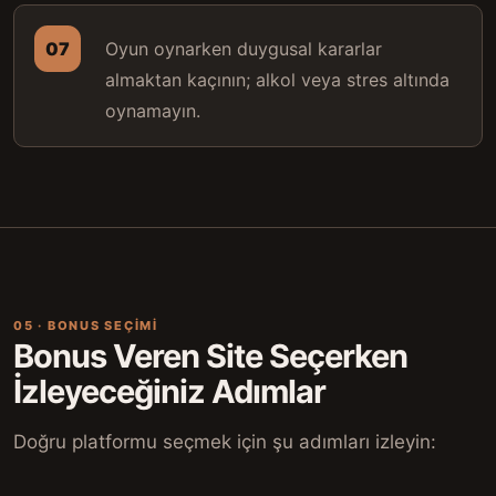
07
Oyun oynarken duygusal kararlar
almaktan kaçının; alkol veya stres altında
oynamayın.
05 · BONUS SEÇIMI
Bonus Veren Site Seçerken
İzleyeceğiniz Adımlar
Doğru platformu seçmek için şu adımları izleyin: