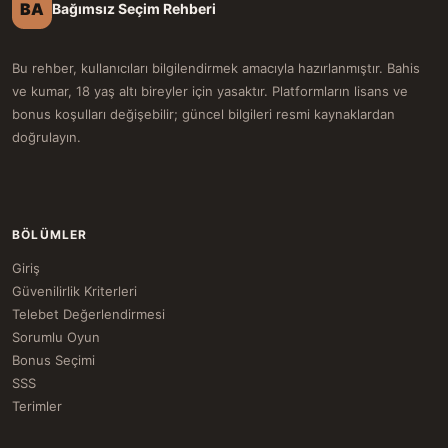
BA
Bağımsız Seçim Rehberi
Bu rehber, kullanıcıları bilgilendirmek amacıyla hazırlanmıştır. Bahis
ve kumar, 18 yaş altı bireyler için yasaktır. Platformların lisans ve
bonus koşulları değişebilir; güncel bilgileri resmi kaynaklardan
doğrulayın.
BÖLÜMLER
Giriş
Güvenilirlik Kriterleri
Telebet Değerlendirmesi
Sorumlu Oyun
Bonus Seçimi
SSS
Terimler