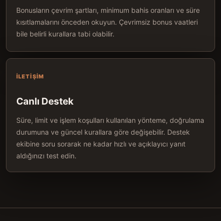
Bonusların çevrim şartları, minimum bahis oranları ve süre
kısıtlamalarını önceden okuyun. Çevrimsiz bonus vaatleri
bile belirli kurallara tabi olabilir.
İLETIŞIM
Canlı Destek
Süre, limit ve işlem koşulları kullanılan yönteme, doğrulama
durumuna ve güncel kurallara göre değişebilir. Destek
ekibine soru sorarak ne kadar hızlı ve açıklayıcı yanıt
aldığınızı test edin.