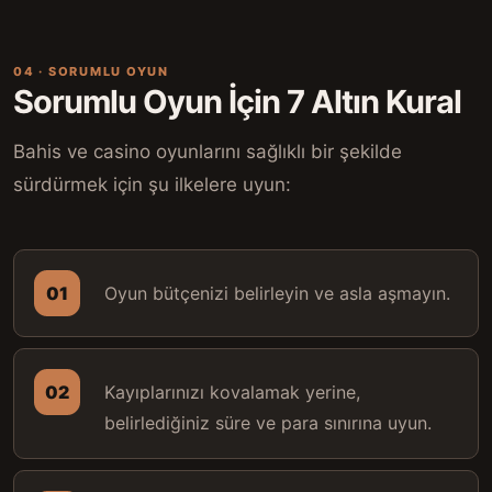
04 · SORUMLU OYUN
Sorumlu Oyun İçin 7 Altın Kural
Bahis ve casino oyunlarını sağlıklı bir şekilde
sürdürmek için şu ilkelere uyun:
01
Oyun bütçenizi belirleyin ve asla aşmayın.
02
Kayıplarınızı kovalamak yerine,
belirlediğiniz süre ve para sınırına uyun.