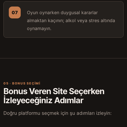
07
Oyun oynarken duygusal kararlar
almaktan kaçının; alkol veya stres altında
oynamayın.
05 · BONUS SEÇIMI
Bonus Veren Site Seçerken
İzleyeceğiniz Adımlar
Doğru platformu seçmek için şu adımları izleyin: