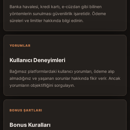
Banka havalesi, kredi kartı, e-cüzdan gibi bilinen
yöntemlerin sunulması güvenilirlik işaretidir. Ödeme
süreleri ve limitler hakkında bilgi edinin.
YORUMLAR
Kullanıcı Deneyimleri
Bağımsız platformlardaki kullanıcı yorumları, ödeme alıp
almadığınız ve yaşanan sorunlar hakkında fikir verir. Ancak
yorumların objektifliğini sorgulayın.
BONUS ŞARTLARI
Bonus Kuralları