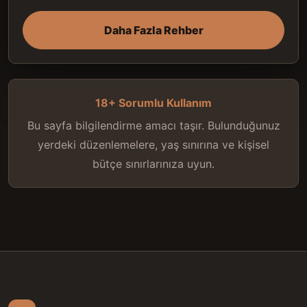
Daha Fazla Rehber
18+ Sorumlu Kullanım
Bu sayfa bilgilendirme amacı taşır. Bulunduğunuz
yerdeki düzenlemelere, yaş sınırına ve kişisel
bütçe sınırlarınıza uyun.