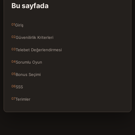
Bu sayfada
01
Giriş
02
Güvenilirlik Kriterleri
03
Telebet Değerlendirmesi
04
Sorumlu Oyun
05
Bonus Seçimi
06
SSS
07
Terimler