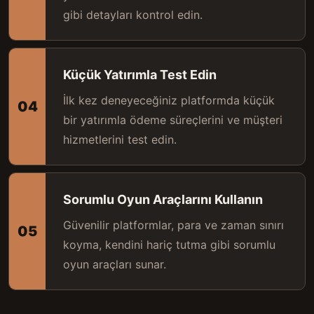
gibi detayları kontrol edin.
Küçük Yatırımla Test Edin
İlk kez deneyeceğiniz platformda küçük
04
bir yatırımla ödeme süreçlerini ve müşteri
hizmetlerini test edin.
Sorumlu Oyun Araçlarını Kullanın
Güvenilir platformlar, para ve zaman sınırı
05
koyma, kendini hariç tutma gibi sorumlu
oyun araçları sunar.