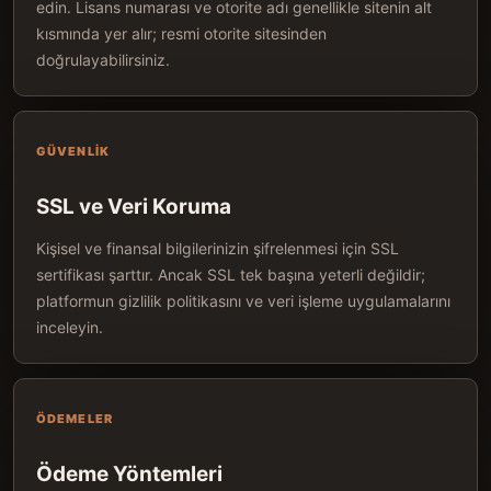
edin. Lisans numarası ve otorite adı genellikle sitenin alt
kısmında yer alır; resmi otorite sitesinden
doğrulayabilirsiniz.
GÜVENLIK
SSL ve Veri Koruma
Kişisel ve finansal bilgilerinizin şifrelenmesi için SSL
sertifikası şarttır. Ancak SSL tek başına yeterli değildir;
platformun gizlilik politikasını ve veri işleme uygulamalarını
inceleyin.
ÖDEMELER
Ödeme Yöntemleri