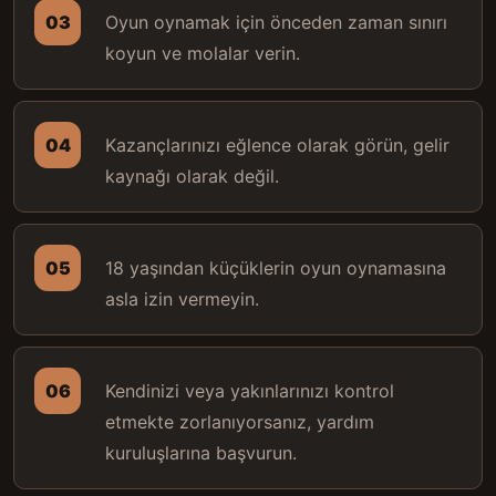
03
Oyun oynamak için önceden zaman sınırı
koyun ve molalar verin.
04
Kazançlarınızı eğlence olarak görün, gelir
kaynağı olarak değil.
05
18 yaşından küçüklerin oyun oynamasına
asla izin vermeyin.
06
Kendinizi veya yakınlarınızı kontrol
etmekte zorlanıyorsanız, yardım
kuruluşlarına başvurun.