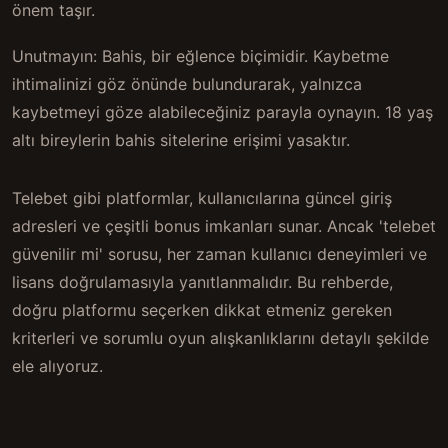
önem taşır.
Unutmayın: Bahis, bir eğlence biçimidir. Kaybetme
ihtimalinizi göz önünde bulundurarak, yalnızca
kaybetmeyi göze alabileceğiniz parayla oynayın. 18 yaş
altı bireylerin bahis sitelerine erişimi yasaktır.
Telebet gibi platformlar, kullanıcılarına güncel giriş
adresleri ve çeşitli bonus imkanları sunar. Ancak 'telebet
güvenilir mi' sorusu, her zaman kullanıcı deneyimleri ve
lisans doğrulamasıyla yanıtlanmalıdır. Bu rehberde,
doğru platformu seçerken dikkat etmeniz gereken
kriterleri ve sorumlu oyun alışkanlıklarını detaylı şekilde
ele alıyoruz.