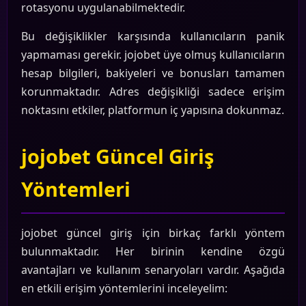
rotasyonu uygulanabilmektedir.
Bu değişiklikler karşısında kullanıcıların panik
yapmaması gerekir. jojobet üye olmuş kullanıcıların
hesap bilgileri, bakiyeleri ve bonusları tamamen
korunmaktadır. Adres değişikliği sadece erişim
noktasını etkiler, platformun iç yapısına dokunmaz.
jojobet Güncel Giriş
Yöntemleri
jojobet güncel giriş için birkaç farklı yöntem
bulunmaktadır. Her birinin kendine özgü
avantajları ve kullanım senaryoları vardır. Aşağıda
en etkili erişim yöntemlerini inceleyelim: