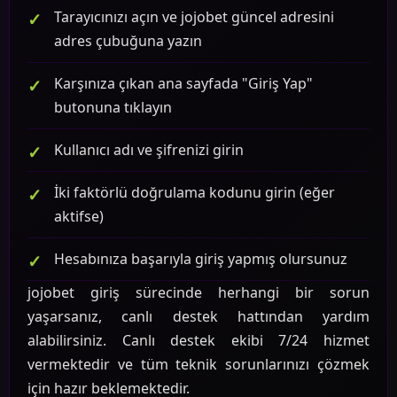
Tarayıcınızı açın ve jojobet güncel adresini
adres çubuğuna yazın
Karşınıza çıkan ana sayfada "Giriş Yap"
butonuna tıklayın
Kullanıcı adı ve şifrenizi girin
İki faktörlü doğrulama kodunu girin (eğer
aktifse)
Hesabınıza başarıyla giriş yapmış olursunuz
jojobet giriş sürecinde herhangi bir sorun
yaşarsanız, canlı destek hattından yardım
alabilirsiniz. Canlı destek ekibi 7/24 hizmet
vermektedir ve tüm teknik sorunlarınızı çözmek
için hazır beklemektedir.