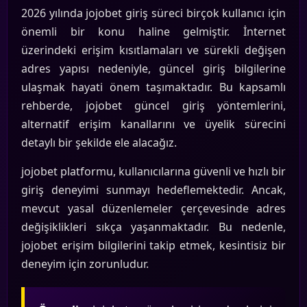
2026 yılında jojobet giriş süreci birçok kullanıcı için
önemli bir konu haline gelmiştir. İnternet
üzerindeki erişim kısıtlamaları ve sürekli değişen
adres yapısı nedeniyle, güncel giriş bilgilerine
ulaşmak hayati önem taşımaktadır. Bu kapsamlı
rehberde, jojobet güncel giriş yöntemlerini,
alternatif erişim kanallarını ve üyelik sürecini
detaylı bir şekilde ele alacağız.
jojobet platformu, kullanıcılarına güvenli ve hızlı bir
giriş deneyimi sunmayı hedeflemektedir. Ancak,
mevcut yasal düzenlemeler çerçevesinde adres
değişiklikleri sıkça yaşanmaktadır. Bu nedenle,
jojobet erişim bilgilerini takip etmek, kesintisiz bir
deneyim için zorunludur.