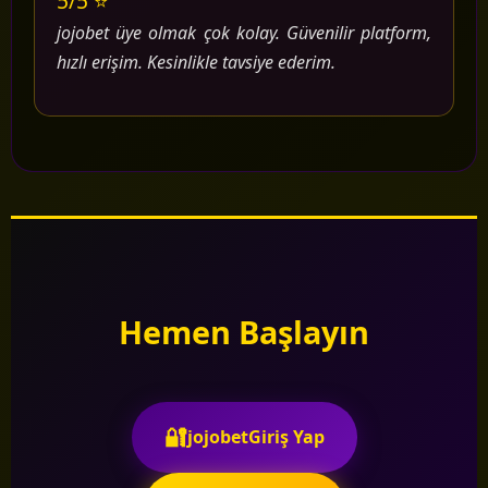
5
/5 ⭐
jojobet üye olmak çok kolay. Güvenilir platform,
hızlı erişim. Kesinlikle tavsiye ederim.
Hemen Başlayın
🔐
jojobetGiriş Yap