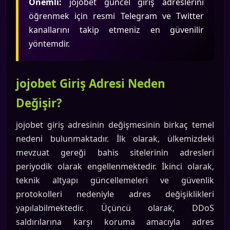
Önemli:
jojobet güncel giriş adreslerini
öğrenmek için resmi Telegram ve Twitter
kanallarını takip etmeniz en güvenilir
yöntemdir.
jojobet Giriş Adresi Neden
Değişir?
jojobet giriş adresinin değişmesinin birkaç temel
nedeni bulunmaktadır. İlk olarak, ülkemizdeki
mevzuat gereği bahis sitelerinin adresleri
periyodik olarak engellenmektedir. İkinci olarak,
teknik altyapı güncellemeleri ve güvenlik
protokolleri nedeniyle adres değişiklikleri
yapılabilmektedir. Üçüncü olarak, DDoS
saldırılarına karşı koruma amacıyla adres