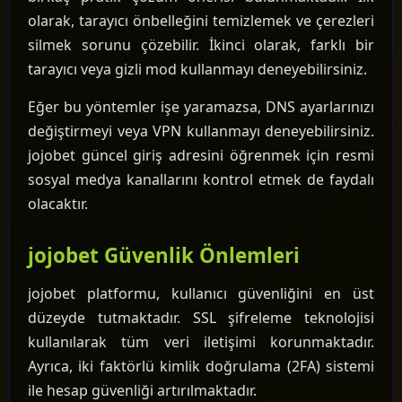
olarak, tarayıcı önbelleğini temizlemek ve çerezleri
silmek sorunu çözebilir. İkinci olarak, farklı bir
tarayıcı veya gizli mod kullanmayı deneyebilirsiniz.
Eğer bu yöntemler işe yaramazsa, DNS ayarlarınızı
değiştirmeyi veya VPN kullanmayı deneyebilirsiniz.
jojobet güncel giriş adresini öğrenmek için resmi
sosyal medya kanallarını kontrol etmek de faydalı
olacaktır.
jojobet Güvenlik Önlemleri
jojobet platformu, kullanıcı güvenliğini en üst
düzeyde tutmaktadır. SSL şifreleme teknolojisi
kullanılarak tüm veri iletişimi korunmaktadır.
Ayrıca, iki faktörlü kimlik doğrulama (2FA) sistemi
ile hesap güvenliği artırılmaktadır.