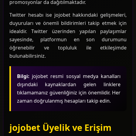
promosyonlar da dağıtılmaktadır.
Twitter hesabı ise jojobet hakkındaki gelişmeleri,
duyuruları ve önemli bildirimleri takip etmek için
idealdir. Twitter üzerinden yapılan paylaşımlar
sayesinde, platformun en son durumunu
öğrenebilir ve topluluk ile etkileşimde
bulunabilirsiniz.
Bilgi:
jojobet resmi sosyal medya kanalları
dışındaki kaynaklardan gelen linklere
tıklamamanız güvenliğiniz için önemlidir. Her
zaman doğrulanmış hesapları takip edin.
jojobet Üyelik ve Erişim