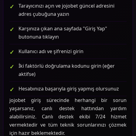
Tarayıcınızı açın ve jojobet güncel adresini
adres çubuğuna yazın
Karşınıza çıkan ana sayfada "Giriş Yap"
butonuna tıklayın
Kullanıcı adı ve şifrenizi girin
İki faktörlü doğrulama kodunu girin (eğer
aktifse)
Hesabınıza başarıyla giriş yapmış olursunuz
jojobet giriş sürecinde herhangi bir sorun
yaşarsanız, canlı destek hattından yardım
alabilirsiniz. Canlı destek ekibi 7/24 hizmet
vermektedir ve tüm teknik sorunlarınızı çözmek
için hazır beklemektedir.