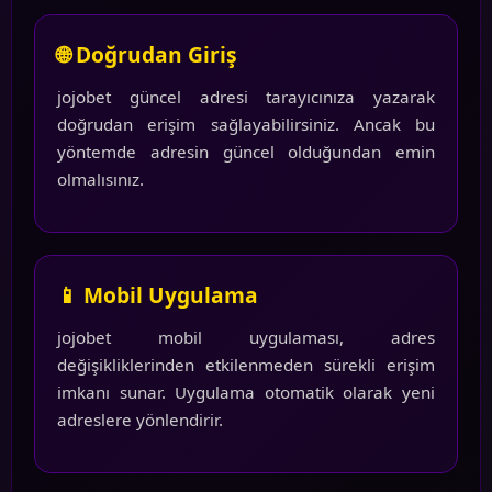
🌐 Doğrudan Giriş
jojobet güncel adresi tarayıcınıza yazarak
doğrudan erişim sağlayabilirsiniz. Ancak bu
yöntemde adresin güncel olduğundan emin
olmalısınız.
📱 Mobil Uygulama
jojobet mobil uygulaması, adres
değişikliklerinden etkilenmeden sürekli erişim
imkanı sunar. Uygulama otomatik olarak yeni
adreslere yönlendirir.