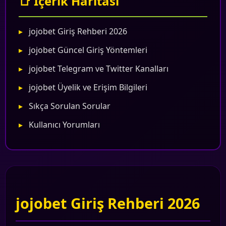
📑 İçerik Haritası
jojobet Giriş Rehberi 2026
jojobet Güncel Giriş Yöntemleri
jojobet Telegram ve Twitter Kanalları
jojobet Üyelik ve Erişim Bilgileri
Sıkça Sorulan Sorular
Kullanıcı Yorumları
jojobet Giriş Rehberi 2026