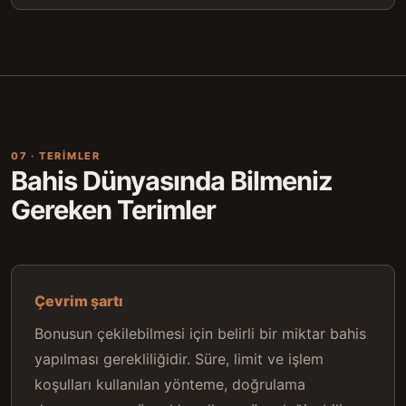
yaşadığınızı düşünüyorsanız, profesyonel yardım
Bahis ve kumar yasal olarak 18 yaş altına yasaktır.
kuruluşlarına başvurun.
Güvenilir siteler, yaş doğrulaması yapar ve
sorumlu oyun politikalarını benimser.
07 · TERIMLER
Bahis Dünyasında Bilmeniz
Gereken Terimler
Çevrim şartı
Bonusun çekilebilmesi için belirli bir miktar bahis
yapılması gerekliliğidir. Süre, limit ve işlem
koşulları kullanılan yönteme, doğrulama