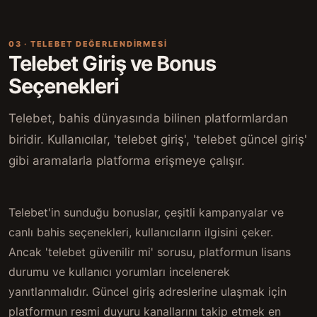
03 · TELEBET DEĞERLENDIRMESI
Telebet Giriş ve Bonus
Seçenekleri
Telebet, bahis dünyasında bilinen platformlardan
biridir. Kullanıcılar, 'telebet giriş', 'telebet güncel giriş'
gibi aramalarla platforma erişmeye çalışır.
Telebet'in sunduğu bonuslar, çeşitli kampanyalar ve
canlı bahis seçenekleri, kullanıcıların ilgisini çeker.
Ancak 'telebet güvenilir mi' sorusu, platformun lisans
durumu ve kullanıcı yorumları incelenerek
yanıtlanmalıdır. Güncel giriş adreslerine ulaşmak için
platformun resmi duyuru kanallarını takip etmek en