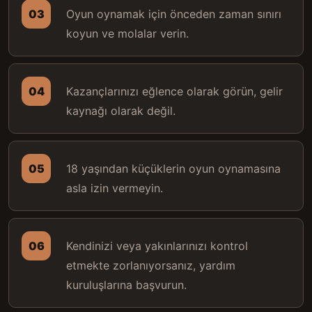
03
Oyun oynamak için önceden zaman sınırı
koyun ve molalar verin.
04
Kazançlarınızı eğlence olarak görün, gelir
kaynağı olarak değil.
05
18 yaşından küçüklerin oyun oynamasına
asla izin vermeyin.
06
Kendinizi veya yakınlarınızı kontrol
etmekte zorlanıyorsanız, yardım
kuruluşlarına başvurun.