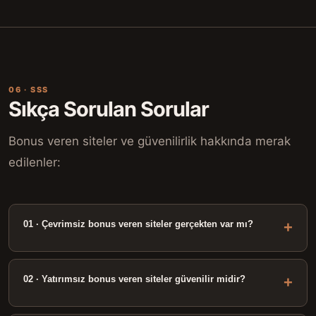
06 · SSS
Sıkça Sorulan Sorular
Bonus veren siteler ve güvenilirlik hakkında merak
edilenler:
01 · Çevrimsiz bonus veren siteler gerçekten var mı?
+
Bazı platformlar 'çevrimsiz bonus' adı altında
02 · Yatırımsız bonus veren siteler güvenilir midir?
+
kampanyalar sunar. Ancak bu bonusların genellikle
belirli kuralları vardır (örneğin, sadece belirli