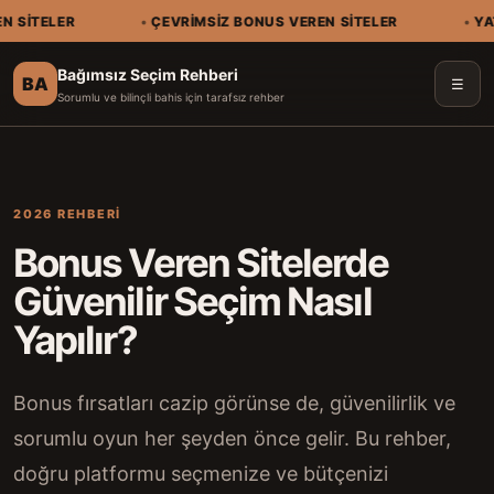
TELER
ÇEVRIMSIZ BONUS VEREN SITELER
YATIRIM
Bağımsız Seçim Rehberi
BA
☰
Sorumlu ve bilinçli bahis için tarafsız rehber
2026 REHBERI
Bonus Veren Sitelerde
Güvenilir Seçim Nasıl
Yapılır?
Bonus fırsatları cazip görünse de, güvenilirlik ve
sorumlu oyun her şeyden önce gelir. Bu rehber,
doğru platformu seçmenize ve bütçenizi