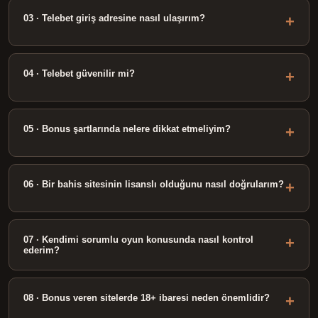
Yatırımsız bonuslar, yeni kullanıcıları çekmek için
oyunlarda geçerli olabilir). Kampanya şartlarını
03 · Telebet giriş adresine nasıl ulaşırım?
+
sunulur. Güvenilirlik, platformun lisansı ve kullanıcı
dikkatlice okuyun.
yorumlarıyla değerlendirilmelidir. Bonusun
Değişebilen bilgiler, güncel koşullar ve
çekilebilmesi için genellikle çevrim şartı bulunur.
04 · Telebet güvenilir mi?
+
doğrulanmış kaynaklar üzerinden
değerlendirilmelidir.
Telebet'in güvenilirliği, lisans bilgileri ve kullanıcı
05 · Bonus şartlarında nelere dikkat etmeliyim?
+
deneyimleriyle değerlendirilmelidir. Resmi lisans
bilgilerini doğrulayın ve bağımsız yorum sitelerini
Çevrim şartı, minimum bahis oranı, bonusun
inceleyin.
06 · Bir bahis sitesinin lisanslı olduğunu nasıl doğrularım?
+
geçerli olduğu oyunlar, süre kısıtlaması ve
maksimum çekim limiti gibi maddeleri kontrol
Sitenin alt kısmında genellikle lisans numarası ve
edin.
07 · Kendimi sorumlu oyun konusunda nasıl kontrol
+
ederim?
otorite adı bulunur. Bu bilgiyi ilgili otoritenin resmi
web sitesinden sorgulayarak doğrulayabilirsiniz.
Kendinize para ve zaman limiti koyun, oyun
08 · Bonus veren sitelerde 18+ ibaresi neden önemlidir?
+
oynama alışkanlıklarınızı gözden geçirin. Sorun