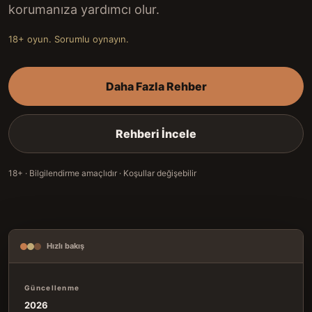
korumanıza yardımcı olur.
18+ oyun. Sorumlu oynayın.
Daha Fazla Rehber
Rehberi İncele
18+ · Bilgilendirme amaçlıdır · Koşullar değişebilir
Hızlı bakış
Güncellenme
2026