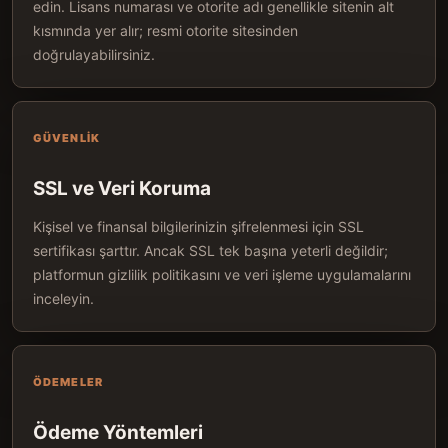
edin. Lisans numarası ve otorite adı genellikle sitenin alt
kısmında yer alır; resmi otorite sitesinden
doğrulayabilirsiniz.
GÜVENLIK
SSL ve Veri Koruma
Kişisel ve finansal bilgilerinizin şifrelenmesi için SSL
sertifikası şarttır. Ancak SSL tek başına yeterli değildir;
platformun gizlilik politikasını ve veri işleme uygulamalarını
inceleyin.
ÖDEMELER
Ödeme Yöntemleri