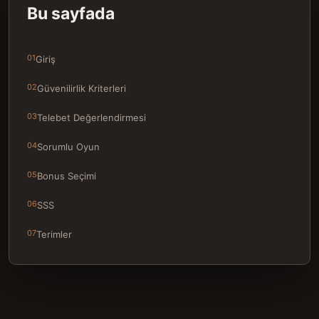
Bu sayfada
01
Giriş
02
Güvenilirlik Kriterleri
03
Telebet Değerlendirmesi
04
Sorumlu Oyun
05
Bonus Seçimi
06
SSS
07
Terimler