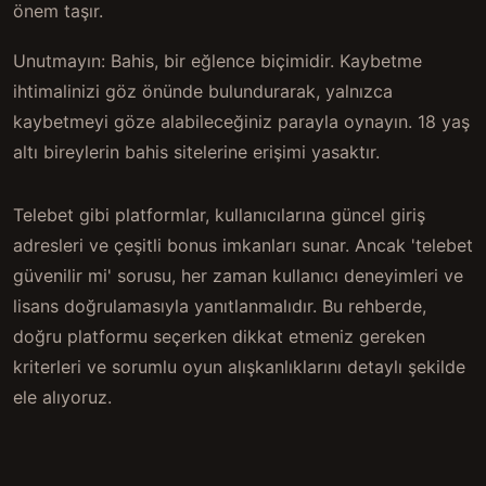
önem taşır.
Unutmayın: Bahis, bir eğlence biçimidir. Kaybetme
ihtimalinizi göz önünde bulundurarak, yalnızca
kaybetmeyi göze alabileceğiniz parayla oynayın. 18 yaş
altı bireylerin bahis sitelerine erişimi yasaktır.
Telebet gibi platformlar, kullanıcılarına güncel giriş
adresleri ve çeşitli bonus imkanları sunar. Ancak 'telebet
güvenilir mi' sorusu, her zaman kullanıcı deneyimleri ve
lisans doğrulamasıyla yanıtlanmalıdır. Bu rehberde,
doğru platformu seçerken dikkat etmeniz gereken
kriterleri ve sorumlu oyun alışkanlıklarını detaylı şekilde
ele alıyoruz.