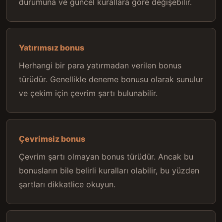
durumuna ve güncel kurallara göre değişebilir.
Yatırımsız bonus
Herhangi bir para yatırmadan verilen bonus
türüdür. Genellikle deneme bonusu olarak sunulur
ve çekim için çevrim şartı bulunabilir.
Çevrimsiz bonus
Çevrim şartı olmayan bonus türüdür. Ancak bu
bonusların bile belirli kuralları olabilir, bu yüzden
şartları dikkatlice okuyun.