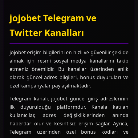
jojobet Telegram ve
Twitter Kanalları
jojobet erişim bilgilerini en hızlı ve güvenilir şekilde
almak için resmi sosyal medya kanallarını takip
etmeniz önemlidir. Bu kanallar üzerinden anlık
olarak güncel adres bilgileri, bonus duyuruları ve
özel kampanyalar paylaşılmaktadır.
Telegram kanalı, jojobet güncel giriş adreslerinin
ilk duyurulduğu platformdur. Kanala katılan
kullanıcılar, adres değişikliklerinden anında
haberdar olur ve kesintisiz erişim sağlar. Ayrıca,
Telegram üzerinden özel bonus kodları ve