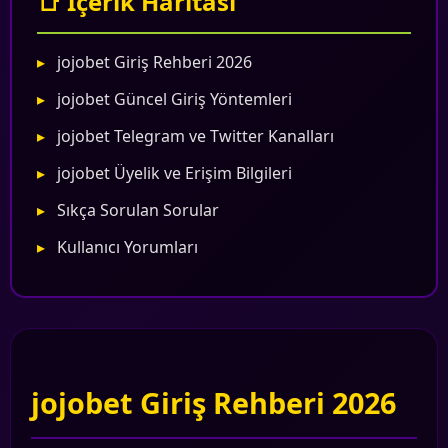
📑 İçerik Haritası
jojobet Giriş Rehberi 2026
jojobet Güncel Giriş Yöntemleri
jojobet Telegram ve Twitter Kanalları
jojobet Üyelik ve Erişim Bilgileri
Sıkça Sorulan Sorular
Kullanıcı Yorumları
jojobet Giriş Rehberi 2026