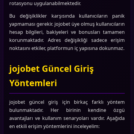
rotasyonu uygulanabilmektedir.
Bu değişiklikler karşısında kullanıcıların panik
yapmaması gerekir. jojobet üye olmuş kullanıcıların
hesap bilgileri, bakiyeleri ve bonusları tamamen
korunmaktadır. Adres değişikliği sadece erişim
noktasını etkiler, platformun iç yapısına dokunmaz.
jojobet Güncel Giriş
Yöntemleri
jojobet güncel giriş için birkaç farklı yöntem
bulunmaktadır. Her birinin kendine özgü
avantajları ve kullanım senaryoları vardır. Aşağıda
en etkili erişim yöntemlerini inceleyelim: