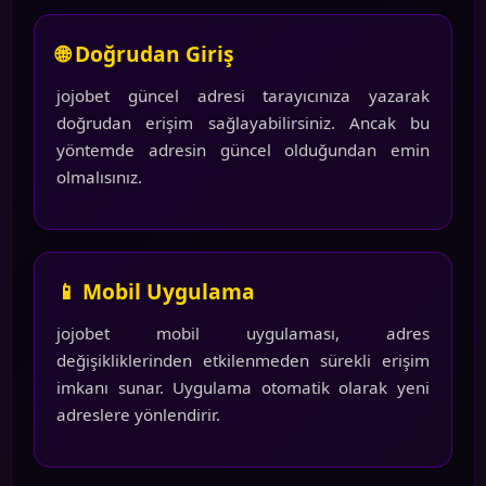
🌐 Doğrudan Giriş
jojobet güncel adresi tarayıcınıza yazarak
doğrudan erişim sağlayabilirsiniz. Ancak bu
yöntemde adresin güncel olduğundan emin
olmalısınız.
📱 Mobil Uygulama
jojobet mobil uygulaması, adres
değişikliklerinden etkilenmeden sürekli erişim
imkanı sunar. Uygulama otomatik olarak yeni
adreslere yönlendirir.