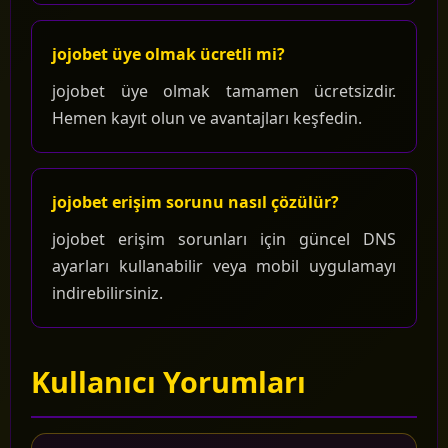
jojobet üye olmak ücretli mi?
jojobet üye olmak tamamen ücretsizdir.
Hemen kayıt olun ve avantajları keşfedin.
jojobet erişim sorunu nasıl çözülür?
jojobet erişim sorunları için güncel DNS
ayarları kullanabilir veya mobil uygulamayı
indirebilirsiniz.
Kullanıcı Yorumları