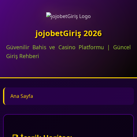
jojobetGiriş 2026
Güvenilir Bahis ve Casino Platformu | Güncel
Giriş Rehberi
Ana Sayfa