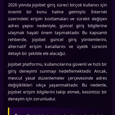
2026 yılında jojobet giriş süreci birçok kullanıcı için
önemli bir konu haline gelmiştir. İnternet
üzerindeki erişim kısıtlamaları ve sürekli değişen
adres yapısı nedeniyle, güncel giriş bilgilerine
ulaşmak hayati önem taşımaktadır. Bu kapsamlı
rehberde, jojobet güncel giriş yöntemlerini,
alternatif erişim kanallarını ve üyelik sürecini
detaylı bir şekilde ele alacağız.
jojobet platformu, kullanıcılarına güvenli ve hızlı bir
giriş deneyimi sunmayı hedeflemektedir. Ancak,
mevcut yasal düzenlemeler çerçevesinde adres
değişiklikleri sıkça yaşanmaktadır. Bu nedenle,
jojobet erişim bilgilerini takip etmek, kesintisiz bir
deneyim için zorunludur.