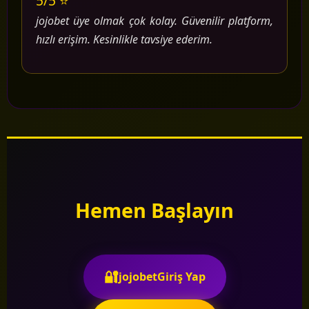
5
/5 ⭐
jojobet üye olmak çok kolay. Güvenilir platform,
hızlı erişim. Kesinlikle tavsiye ederim.
Hemen Başlayın
🔐
jojobetGiriş Yap