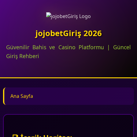
jojobetGiriş 2026
Güvenilir Bahis ve Casino Platformu | Güncel
Giriş Rehberi
Ana Sayfa