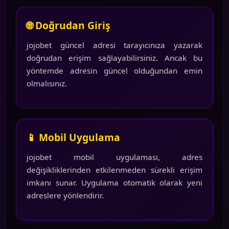
🌐 Doğrudan Giriş
jojobet güncel adresi tarayıcınıza yazarak
doğrudan erişim sağlayabilirsiniz. Ancak bu
yöntemde adresin güncel olduğundan emin
olmalısınız.
📱 Mobil Uygulama
jojobet mobil uygulaması, adres
değişikliklerinden etkilenmeden sürekli erişim
imkanı sunar. Uygulama otomatik olarak yeni
adreslere yönlendirir.