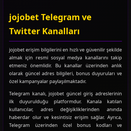
jojobet Telegram ve
Twitter Kanalları
jojobet erişim bilgilerini en hızlı ve güvenilir şekilde
almak için resmi sosyal medya kanallarını takip
etmeniz önemlidir. Bu kanallar üzerinden anlık
olarak güncel adres bilgileri, bonus duyuruları ve
özel kampanyalar paylaşılmaktadır.
Telegram kanalı, jojobet güncel giriş adreslerinin
ilk duyurulduğu platformdur. Kanala katılan
kullanıcılar, adres değişikliklerinden anında
haberdar olur ve kesintisiz erişim sağlar. Ayrıca,
Telegram üzerinden özel bonus kodları ve