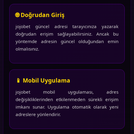
🌐 Doğrudan Giriş
jojobet güncel adresi tarayıcınıza yazarak
doğrudan erişim sağlayabilirsiniz. Ancak bu
yöntemde adresin güncel olduğundan emin
olmalısınız.
📱 Mobil Uygulama
jojobet mobil uygulaması, adres
değişikliklerinden etkilenmeden sürekli erişim
imkanı sunar. Uygulama otomatik olarak yeni
adreslere yönlendirir.