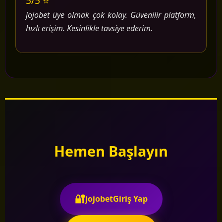
5
/5 ⭐
jojobet üye olmak çok kolay. Güvenilir platform,
hızlı erişim. Kesinlikle tavsiye ederim.
Hemen Başlayın
🔐
jojobetGiriş Yap