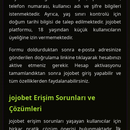
telefon numarası, kullanıcı adı ve şifre bilgileri
istenmektedir. Ayrıca, yaş sınırı kontrolü için
doğum tarihi bilgisi de talep edilmektedir. jojobet
platformu, 18 yaşından küçük kullanıcıların
üyeliğine izin vermemektedir.
Formu doldurduktan sonra e-posta adresinize
gönderilen doğrulama linkine tıklayarak hesabınızı
aktive etmeniz gerekir. Hesap aktivasyonu
tamamlandıktan sonra jojobet giriş yapabilir ve
tüm özelliklerden faydalanabilirsiniz.
jojobet Erişim Sorunları ve
Çözümleri
jojobet erişim sorunları yaşayan kullanıcılar için
birkaç pratik çözüm önerisi bulunmaktadır. İlk