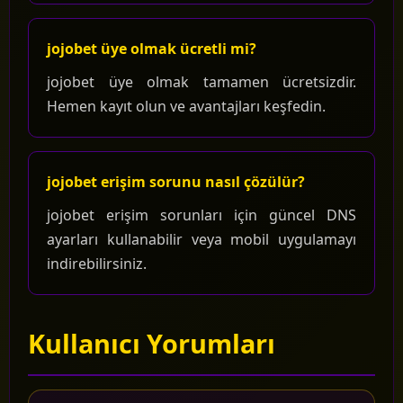
jojobet üye olmak ücretli mi?
jojobet üye olmak tamamen ücretsizdir.
Hemen kayıt olun ve avantajları keşfedin.
jojobet erişim sorunu nasıl çözülür?
jojobet erişim sorunları için güncel DNS
ayarları kullanabilir veya mobil uygulamayı
indirebilirsiniz.
Kullanıcı Yorumları