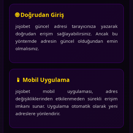
🌐 Doğrudan Giriş
jojobet güncel adresi tarayıcınıza yazarak
doğrudan erişim sağlayabilirsiniz. Ancak bu
yöntemde adresin güncel olduğundan emin
olmalısınız.
📱 Mobil Uygulama
jojobet mobil uygulaması, adres
değişikliklerinden etkilenmeden sürekli erişim
imkanı sunar. Uygulama otomatik olarak yeni
adreslere yönlendirir.