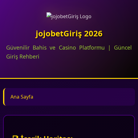
jojobetGiriş 2026
Güvenilir Bahis ve Casino Platformu | Güncel
Giriş Rehberi
Ana Sayfa