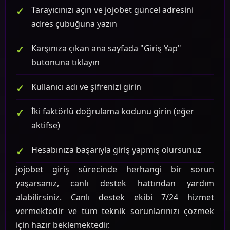
Tarayıcınızı açın ve jojobet güncel adresini
adres çubuğuna yazın
Karşınıza çıkan ana sayfada "Giriş Yap"
butonuna tıklayın
Kullanıcı adı ve şifrenizi girin
İki faktörlü doğrulama kodunu girin (eğer
aktifse)
Hesabınıza başarıyla giriş yapmış olursunuz
jojobet giriş sürecinde herhangi bir sorun
yaşarsanız, canlı destek hattından yardım
alabilirsiniz. Canlı destek ekibi 7/24 hizmet
vermektedir ve tüm teknik sorunlarınızı çözmek
için hazır beklemektedir.