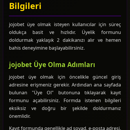
Bilgileri
jojobet üye olmak isteyen kullanıcılar için süreç
oldukça basit ve hızlıdır. Üyelik formunu
doldurmak yaklaşık 2 dakikanızı alır ve hemen
bahis deneyimine başlayabilirsiniz.
jojobet Üye Olma Adımları
jojobet üye olmak için öncelikle güncel giriş
adresine erişmeniz gerekir. Ardından ana sayfada
bulunan "Üye Ol" butonuna tıklayarak kayıt
formunu açabilirsiniz. Formda istenen bilgileri
eksiksiz ve doğru bir şekilde doldurmanız
önemlidir.
Kayıt formunda genellikle ad soyad, e-posta adresi,