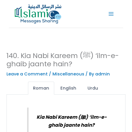
Skip
to
content
140. Kia Nabi Kareem (ﷺ) ‘ilm-e-
ghaib jaante hain?
Leave a Comment
/
Miscellaneous
/ By
admin
Roman
English
Urdu
Kia Nabi Kareem (ﷺ) ‘ilm-e-
ghaib jaante hain?