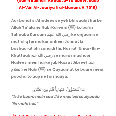
(Sahih Bukhari, Kitaab Al-Ta’abeer, Baab
Al-‘Ain Al-Jaariya fi al-Manam, H: 7018)
Aur bohat si Ahadees se yeh bhi saabit hai ke
Allah Ta’ala ne Nabi Kareem (ﷺ) ko ba’az
Sahaaba Karaam رضي الله عنهم ke anjaam se
mut’aliq farma kar unhein Jannat ki
bashaarat bhi suna di thi. Hazrat ‘Umar-Bin-
Khattaab رضي الله عنه se marwi mashoor
Hadees mein hai ke jab Hazrat Jibreel علیہ
السلام ne Nabi (ﷺ) se Qayaamat ke baare mein
poocha to aap ne farmaaya:
مَا الْمَسْؤُولُ عَنْهَا بِأَعْلَمَ مِنَ السَّائِلِ
“Is ke baare mein saa’il ko mas’ool se ziyaada
‘ilm nahi hai.”