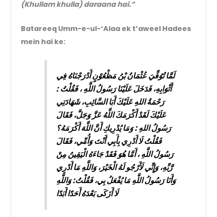
(Khullam khulla) daraana hai.”
Batareeq Umm-e-ul-‘Alaa ek t’aweel Hadees
mein hai ke:
لَمَّا تُوُفِّيَ عُثْمَانُ بْنُ مَظْعُوْنٍ أَدْرَجْنَاهُ فِي
أَثْوَابِهِ، فَدَخَلَ عَلَيْنَا رَسُولُ اللَّهِ ، فَقُلْتُ :
رَحْمَةُ اللهِ عَلَيْكَ أَبَا السَّائِبِ، شَهَادَتِي
عَلَيْكَ لَقَدْ أَكْرَمَكَ اللَّهُ عَزَّ وَجَلَّ، فَقَالَ
رَسُولُ اللهِ : وَمَا يُدْرِيكِ أَنَّ اللَّهَ أَكْرَمَهُ؟
فَقُلْتُ لَا أَدْرِي بِأَبِي أَنْتَ وَأُمِّي، فَقَالَ
رَسُولُ اللَّهِ ، أَمَّا هُوَ فَقَدْ جَاءَهُ الْيَقِينُ مِنْ
رَّبِّهِ، وَإِنِّي لَأَرْجُو لَهُ الْخَيْرَ، وَاللَّهِ مَا أَدْرِي
وَأَنَا رَسُولُ اللَّهِ مَا يُفْعَلُ بِي، فَقُلْتُ: وَاللَّهِ
لَا أَزَكَى بَعْدَهُ أَحَدًا أَبَدًا