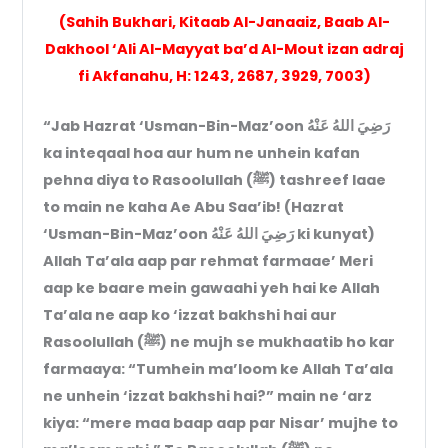
(Sahih Bukhari, Kitaab Al-Janaaiz, Baab Al-
Dakhool ‘Ali Al-Mayyat ba’d Al-Mout izan adraj
fi Akfanahu, H: 1243, 2687, 3929, 7003)
“Jab Hazrat ‘Usman-Bin-Maz’oon رَضِيَ اللهُ عَنْهُ
ka inteqaal hoa aur hum ne unhein kafan
pehna diya to Rasoolullah (ﷺ) tashreef laae
to main ne kaha Ae Abu Saa’ib! (Hazrat
‘Usman-Bin-Maz’oon رَضِيَ اللهُ عَنْهُ ki kunyat)
Allah Ta’ala aap par rehmat farmaae’ Meri
aap ke baare mein gawaahi yeh hai ke Allah
Ta’ala ne aap ko ‘izzat bakhshi hai aur
Rasoolullah (ﷺ) ne mujh se mukhaatib ho kar
farmaaya: “Tumhein ma’loom ke Allah Ta’ala
ne unhein ‘izzat bakhshi hai?” main ne ‘arz
kiya: “mere maa baap aap par Nisar’ mujhe to