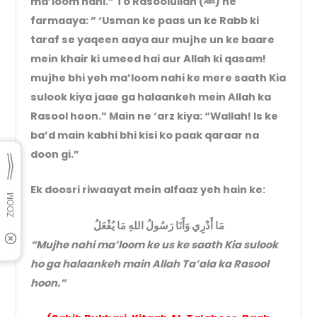
ma’loom nahi.” To Rasoolullah (ﷺ) ne
farmaaya: ” ‘Usman ke paas un ke Rabb ki
taraf se yaqeen aaya aur mujhe un ke baare
mein khair ki umeed hai aur Allah ki qasam!
mujhe bhi yeh ma’loom nahi ke mere saath Kia
sulook kiya jaae ga halaankeh mein Allah ka
Rasool hoon.” Main ne ‘arz kiya: “Wallah! Is ke
ba’d main kabhi bhi kisi ko paak qaraar na
doon gi.”
Ek doosri riwaayat mein alfaaz yeh hain ke:
مَا أَدْرِي وَأَنَا رَسُولُ اللهِ مَا يُفْعَلُ
“Mujhe nahi ma’loom ke us ke saath Kia sulook
ho ga halaankeh main Allah Ta’ala ka Rasool
hoon.”