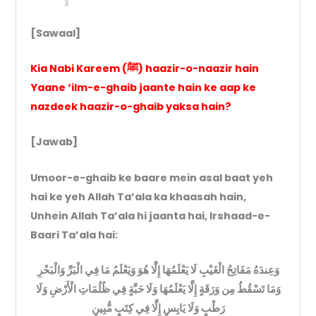
[Sawaal]
Kia Nabi Kareem (ﷺ) haazir-o-naazir hain
Yaane ‘ilm-e-ghaib jaante hain ke aap ke
nazdeek haazir-o-ghaib yaksa hain?
[Jawab]
Umoor-e-ghaib ke baare mein asal baat yeh
hai ke yeh Allah Ta’ala ka khaasah hain,
Unhein Allah Ta’ala hi jaanta hai, Irshaad-e-
Baari Ta’ala hai:
وَعِندَهُ مَفَاتِحُ الْغَيْبِ لَا يَعْلَمُهَا إِلَّا هُوَ وَيَعْلَمُ مَا فِي الْبَرِّ وَالْبَحْرِ
وَمَا تَسْقُطُ مِن وَرَقَةٍ إِلَّا يَعْلَمُهَا وَلَا حَبَّةٍ فِي ظُلُمَاتِ الْأَرْضِ وَلَا
رَطْبٍ وَلَا يَابِسٍ إِلَّا فِي كِتَبٍ مُّبِينٍ