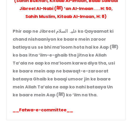
(Sahih Bukhari, Kitaab Al-Imaan, Baab Sawaal
Jibreel Al-Nabi (ﷺ) ‘an Al-Imaan . . . H: 50,
Sahih Muslim, Kitaab Al-Imaan, H: 8)
Phir aap ne Jibreel علیہ السلام ko Qayaamat ki
chand nishaaniyon ke baare mein zaroor
batlaya us se bhi ma’loom hota hai ke Aap (ﷺ)
ko bas itna ‘ilm-e-ghaib tha jitna ke Allah
Ta’ala ne aap ko ma’loom karwa diya tha, usi
ke baare mein aap ne bawaqt-e-zaroorat
bataaya Ghaib ke baaqi umoor jin ke baare
mein Allah Ta’ala ne aap ko nahi bataaya Un
ke baare mein Aap (ﷺ) ko ‘ilm na tha.
__Fatwa-e-committee__