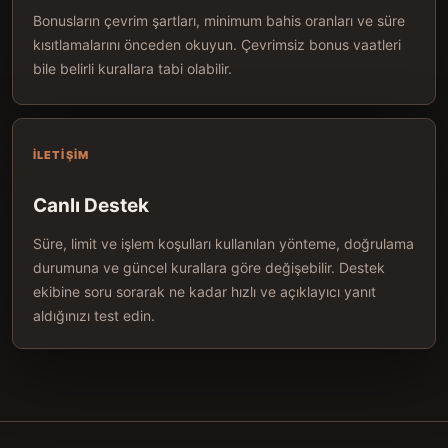
Bonusların çevrim şartları, minimum bahis oranları ve süre
kısıtlamalarını önceden okuyun. Çevrimsiz bonus vaatleri
bile belirli kurallara tabi olabilir.
İLETIŞIM
Canlı Destek
Süre, limit ve işlem koşulları kullanılan yönteme, doğrulama
durumuna ve güncel kurallara göre değişebilir. Destek
ekibine soru sorarak ne kadar hızlı ve açıklayıcı yanıt
aldığınızı test edin.