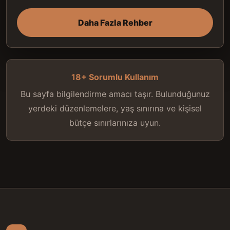
Daha Fazla Rehber
18+ Sorumlu Kullanım
Bu sayfa bilgilendirme amacı taşır. Bulunduğunuz
yerdeki düzenlemelere, yaş sınırına ve kişisel
bütçe sınırlarınıza uyun.