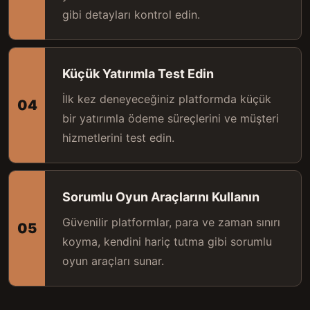
gibi detayları kontrol edin.
Küçük Yatırımla Test Edin
İlk kez deneyeceğiniz platformda küçük
04
bir yatırımla ödeme süreçlerini ve müşteri
hizmetlerini test edin.
Sorumlu Oyun Araçlarını Kullanın
Güvenilir platformlar, para ve zaman sınırı
05
koyma, kendini hariç tutma gibi sorumlu
oyun araçları sunar.