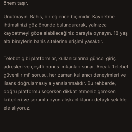
önem taşır.
Unutmayın: Bahis, bir eğlence biçimidir. Kaybetme
ihtimalinizi göz önünde bulundurarak, yalnızca
kaybetmeyi göze alabileceğiniz parayla oynayın. 18 yaş
altı bireylerin bahis sitelerine erişimi yasaktır.
Telebet gibi platformlar, kullanıcılarına güncel giriş
adresleri ve çeşitli bonus imkanları sunar. Ancak 'telebet
güvenilir mi' sorusu, her zaman kullanıcı deneyimleri ve
lisans doğrulamasıyla yanıtlanmalıdır. Bu rehberde,
doğru platformu seçerken dikkat etmeniz gereken
kriterleri ve sorumlu oyun alışkanlıklarını detaylı şekilde
ele alıyoruz.