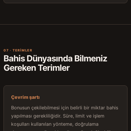
yaşadığınızı düşünüyorsanız, profesyonel yardım
Bahis ve kumar yasal olarak 18 yaş altına yasaktır.
kuruluşlarına başvurun.
Güvenilir siteler, yaş doğrulaması yapar ve
sorumlu oyun politikalarını benimser.
07 · TERIMLER
Bahis Dünyasında Bilmeniz
Gereken Terimler
Çevrim şartı
Bonusun çekilebilmesi için belirli bir miktar bahis
yapılması gerekliliğidir. Süre, limit ve işlem
koşulları kullanılan yönteme, doğrulama