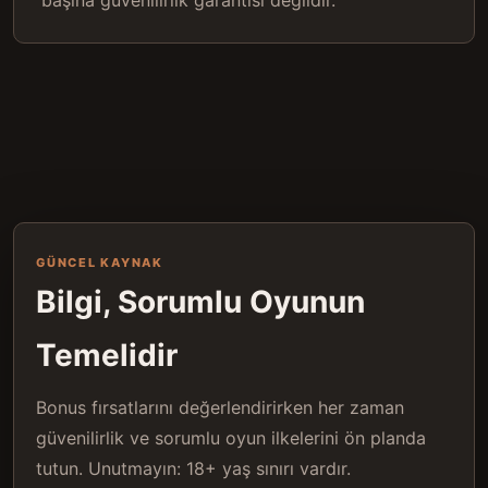
başına güvenilirlik garantisi değildir.
GÜNCEL KAYNAK
Bilgi, Sorumlu Oyunun
Temelidir
Bonus fırsatlarını değerlendirirken her zaman
güvenilirlik ve sorumlu oyun ilkelerini ön planda
tutun. Unutmayın: 18+ yaş sınırı vardır.