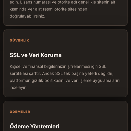
edin. Lisans numarası ve otorite adı genellikle sitenin alt
kısmında yer alır; resmi otorite sitesinden
doğrulayabilirsiniz.
GÜVENLIK
SSL ve Veri Koruma
Kişisel ve finansal bilgilerinizin şifrelenmesi için SSL
sertifikası şarttır. Ancak SSL tek başına yeterli değildir;
platformun gizlilik politikasını ve veri işleme uygulamalarını
inceleyin.
ÖDEMELER
Ödeme Yöntemleri