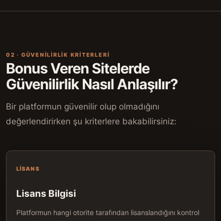
02 · GÜVENILIRLIK KRITERLERI
Bonus Veren Sitelerde
Güvenilirlik Nasıl Anlaşılır?
Bir platformun güvenilir olup olmadığını
değerlendirirken şu kriterlere bakabilirsiniz:
LISANS
Lisans Bilgisi
Platformun hangi otorite tarafından lisanslandığını kontrol