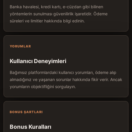
Banka havalesi, kredi kartı, e-cüzdan gibi bilinen
yöntemlerin sunulması güvenilirlik işaretidir. Ödeme
süreleri ve limitler hakkında bilgi edinin.
YORUMLAR
Kullanıcı Deneyimleri
Bağımsız platformlardaki kullanıcı yorumları, ödeme alıp
almadığınız ve yaşanan sorunlar hakkında fikir verir. Ancak
yorumların objektifliğini sorgulayın.
BONUS ŞARTLARI
Bonus Kuralları