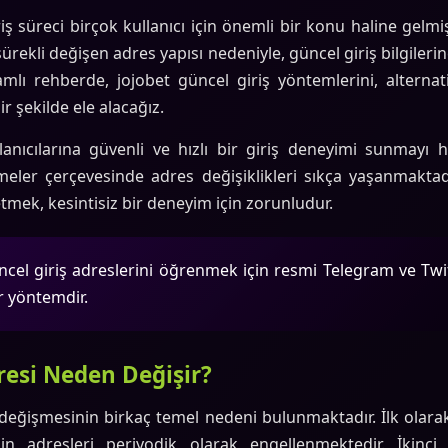
riş süreci birçok kullanıcı için önemli bir konu haline gelmiş
 sürekli değişen adres yapısı nedeniyle, güncel giriş bilgile
mlı rehberde, jojobet güncel giriş yöntemlerini, alternati
ir şekilde ele alacağız.
lanıcılarına güvenli ve hızlı bir giriş deneyimi sunmayı 
eler çerçevesinde adres değişiklikleri sıkça yaşanmaktadı
 etmek, kesintisiz bir deneyim için zorunludur.
cel giriş adreslerini öğrenmek için resmi Telegram ve Twit
r yöntemdir.
dresi Neden Değişir?
n değişmesinin birkaç temel nedeni bulunmaktadır. İlk olar
nin adresleri periyodik olarak engellenmektedir. İkinci 