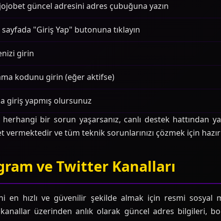
e jojobet güncel adresini adres çubuğuna yazın
 sayfada "Giriş Yap" butonuna tıklayın
enizi girin
ama kodunu girin (eğer aktifse)
la giriş yapmış olursunuz
 herhangi bir sorun yaşarsanız, canlı destek hattından yar
t vermektedir ve tüm teknik sorunlarınızı çözmek için hazı
gram ve Twitter Kanalları
rini en hızlı ve güvenilir şekilde almak için resmi sosyal 
kanallar üzerinden anlık olarak güncel adres bilgileri, b