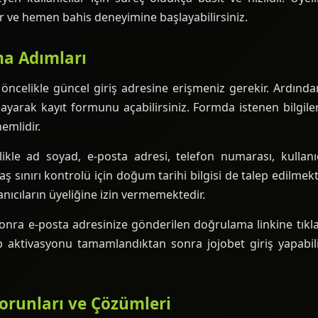
lır ve hemen bahis deneyimine başlayabilirsiniz.
ma Adımları
 öncelikle güncel giriş adresine erişmeniz gerekir. Ardın
ayarak kayıt formunu açabilirsiniz. Formda istenen bilgiler
emlidir.
kle ad soyad, e-posta adresi, telefon numarası, kullanıcı
aş sınırı kontrolü için doğum tarihi bilgisi de talep edilmek
nıcıların üyeliğine izin vermemektedir.
ra e-posta adresinize gönderilen doğrulama linkine tıkla
p aktivasyonu tamamlandıktan sonra jojobet giriş yapabili
Sorunları ve Çözümleri