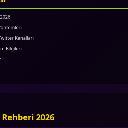
 2026
 Yöntemleri
witter Kanalları
m Bilgileri
r
ş Rehberi 2026