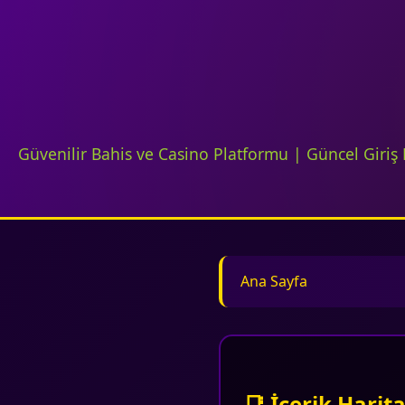
Güvenilir Bahis ve Casino Platformu | Güncel Giriş
Ana Sayfa
📑 İçerik Harita