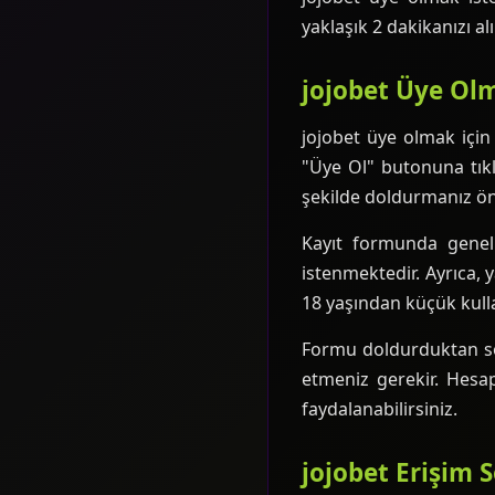
yaklaşık 2 dakikanızı a
jojobet Üye Ol
jojobet üye olmak için
"Üye Ol" butonuna tıkl
şekilde doldurmanız ön
Kayıt formunda genelli
istenmektedir. Ayrıca, y
18 yaşından küçük kulla
Formu doldurduktan son
etmeniz gerekir. Hesa
faydalanabilirsiniz.
jojobet Erişim 