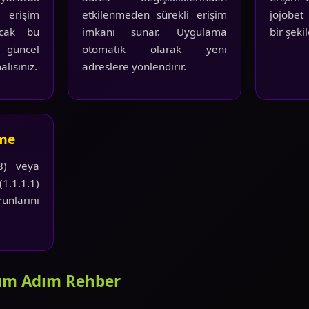
rişim
etkilenmeden sürekli erişim
jojobet
Ancak bu
imkanı sunar. Uygulama
bir şeki
 güncel
otomatik olarak yeni
lısınız.
adreslere yönlendirir.
rme
8) veya
.1.1.1)
unlarını
dım Adım Rehber