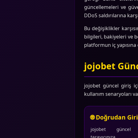
güncellemeleri ve güve
DDoS saldırılarına kar
Bu değişiklikler karşıs
bilgileri, bakiyeleri v
platformun iç yapısın
jojobet Günc
jojobet güncel giriş i
kullanım senaryoları var
🌐 Doğrudan Gir
jojobet güncel 
tarayıcınıza y