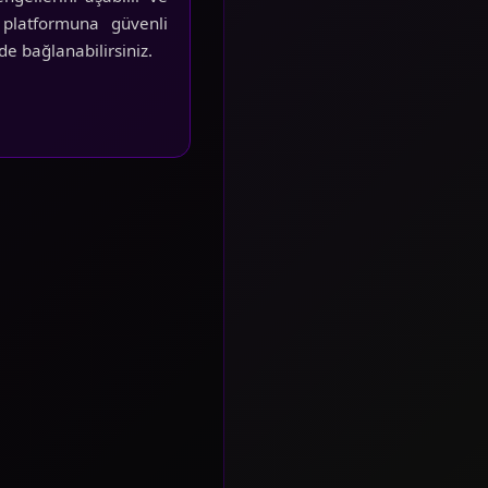
 platformuna güvenli
lde bağlanabilirsiniz.