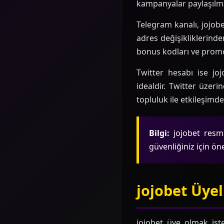
kampanyalar paylaşılma
Telegram kanalı, jojobe
adres değişikliklerinde
bonus kodları ve promo
Twitter hesabı ise joj
idealdir. Twitter üze
topluluk ile etkileşimde
Bilgi:
jojobet resmi
güvenliğiniz için ö
jojobet Üyeli
jojobet üye olmak iste