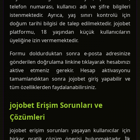
telefon numarası, kullanıcı adı ve şifre bilgileri
istenmektedir. Ayrıca, yaş sınırı kontrolü için
doğum tarihi bilgisi de talep edilmektedir. jojobet
platformu, 18 yaşından küçük kullanıcıların
üyeliğine izin vermemektedir.
Formu doldurduktan sonra e-posta adresinize
gönderilen doğrulama linkine tıklayarak hesabınızı
aktive etmeniz gerekir. Hesap aktivasyonu
tamamlandıktan sonra jojobet giriş yapabilir ve
tüm özelliklerden faydalanabilirsiniz.
jojobet Erişim Sorunları ve
Çözümleri
jojobet erişim sorunları yaşayan kullanıcılar için
birkaç pratik çözüm önerisi bulunmaktadır. İlk