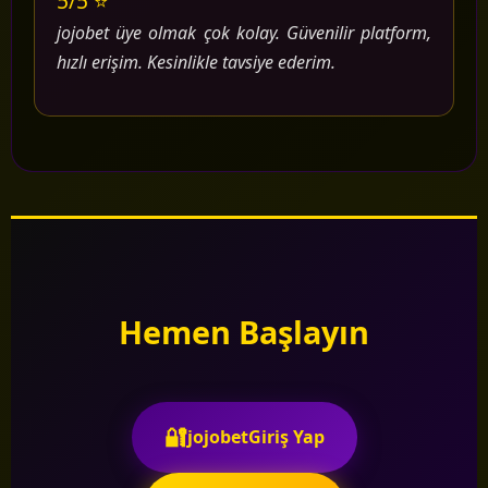
5
/5 ⭐
jojobet üye olmak çok kolay. Güvenilir platform,
hızlı erişim. Kesinlikle tavsiye ederim.
Hemen Başlayın
🔐
jojobetGiriş Yap