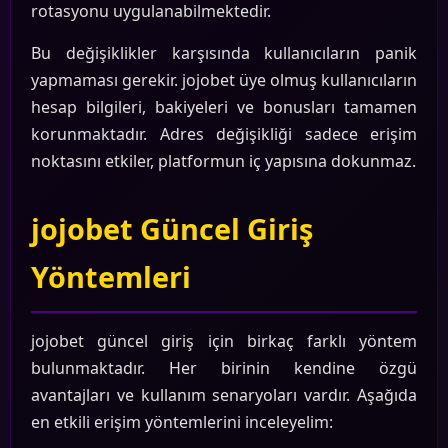
rotasyonu uygulanabilmektedir.
Bu değişiklikler karşısında kullanıcıların panik
yapmaması gerekir. jojobet üye olmuş kullanıcıların
hesap bilgileri, bakiyeleri ve bonusları tamamen
korunmaktadır. Adres değişikliği sadece erişim
noktasını etkiler, platformun iç yapısına dokunmaz.
jojobet Güncel Giriş
Yöntemleri
jojobet güncel giriş için birkaç farklı yöntem
bulunmaktadır. Her birinin kendine özgü
avantajları ve kullanım senaryoları vardır. Aşağıda
en etkili erişim yöntemlerini inceleyelim: