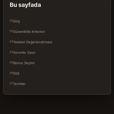
Bu sayfada
01
Giriş
02
Güvenilirlik Kriterleri
03
Telebet Değerlendirmesi
04
Sorumlu Oyun
05
Bonus Seçimi
06
SSS
07
Terimler