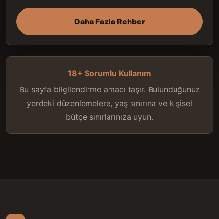
Daha Fazla Rehber
18+ Sorumlu Kullanım
Bu sayfa bilgilendirme amacı taşır. Bulunduğunuz
yerdeki düzenlemelere, yaş sınırına ve kişisel
bütçe sınırlarınıza uyun.