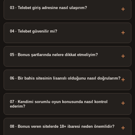
Yatırımsız bonuslar, yeni kullanıcıları çekmek için
oyunlarda geçerli olabilir). Kampanya şartlarını
03 · Telebet giriş adresine nasıl ulaşırım?
+
sunulur. Güvenilirlik, platformun lisansı ve kullanıcı
dikkatlice okuyun.
yorumlarıyla değerlendirilmelidir. Bonusun
Değişebilen bilgiler, güncel koşullar ve
çekilebilmesi için genellikle çevrim şartı bulunur.
04 · Telebet güvenilir mi?
+
doğrulanmış kaynaklar üzerinden
değerlendirilmelidir.
Telebet'in güvenilirliği, lisans bilgileri ve kullanıcı
05 · Bonus şartlarında nelere dikkat etmeliyim?
+
deneyimleriyle değerlendirilmelidir. Resmi lisans
bilgilerini doğrulayın ve bağımsız yorum sitelerini
Çevrim şartı, minimum bahis oranı, bonusun
inceleyin.
06 · Bir bahis sitesinin lisanslı olduğunu nasıl doğrularım?
+
geçerli olduğu oyunlar, süre kısıtlaması ve
maksimum çekim limiti gibi maddeleri kontrol
Sitenin alt kısmında genellikle lisans numarası ve
edin.
07 · Kendimi sorumlu oyun konusunda nasıl kontrol
+
ederim?
otorite adı bulunur. Bu bilgiyi ilgili otoritenin resmi
web sitesinden sorgulayarak doğrulayabilirsiniz.
Kendinize para ve zaman limiti koyun, oyun
08 · Bonus veren sitelerde 18+ ibaresi neden önemlidir?
+
oynama alışkanlıklarınızı gözden geçirin. Sorun