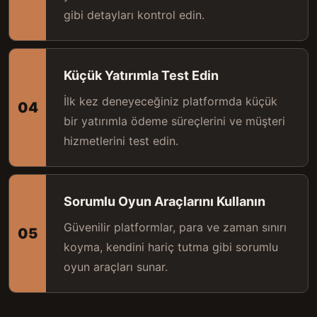
gibi detayları kontrol edin.
Küçük Yatırımla Test Edin
İlk kez deneyeceğiniz platformda küçük
04
bir yatırımla ödeme süreçlerini ve müşteri
hizmetlerini test edin.
Sorumlu Oyun Araçlarını Kullanın
Güvenilir platformlar, para ve zaman sınırı
05
koyma, kendini hariç tutma gibi sorumlu
oyun araçları sunar.