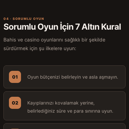
04 · SORUMLU OYUN
Sorumlu Oyun İçin 7 Altın Kural
Bahis ve casino oyunlarını sağlıklı bir şekilde
sürdürmek için şu ilkelere uyun:
01
Oyun bütçenizi belirleyin ve asla aşmayın.
02
Kayıplarınızı kovalamak yerine,
belirlediğiniz süre ve para sınırına uyun.