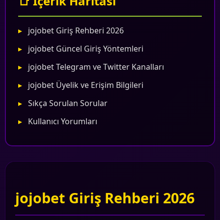
📑 İçerik Haritası
jojobet Giriş Rehberi 2026
jojobet Güncel Giriş Yöntemleri
jojobet Telegram ve Twitter Kanalları
jojobet Üyelik ve Erişim Bilgileri
Sıkça Sorulan Sorular
Kullanıcı Yorumları
jojobet Giriş Rehberi 2026