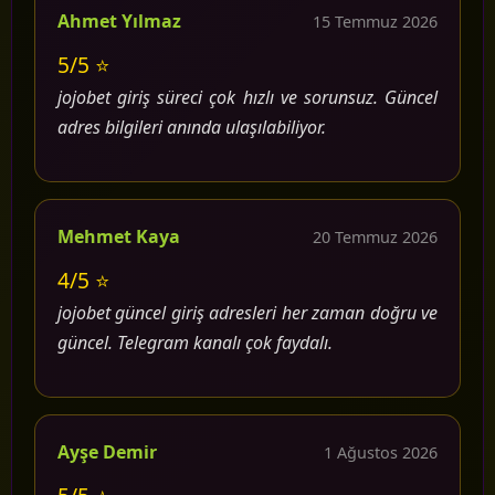
Ahmet Yılmaz
15 Temmuz 2026
5
/5 ⭐
jojobet giriş süreci çok hızlı ve sorunsuz. Güncel
adres bilgileri anında ulaşılabiliyor.
Mehmet Kaya
20 Temmuz 2026
4
/5 ⭐
jojobet güncel giriş adresleri her zaman doğru ve
güncel. Telegram kanalı çok faydalı.
Ayşe Demir
1 Ağustos 2026