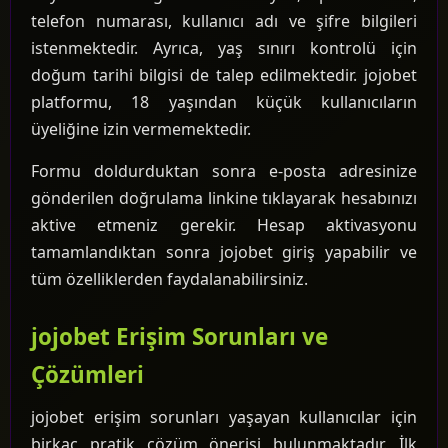
telefon numarası, kullanıcı adı ve şifre bilgileri
istenmektedir. Ayrıca, yaş sınırı kontrolü için
doğum tarihi bilgisi de talep edilmektedir. jojobet
platformu, 18 yaşından küçük kullanıcıların
üyeliğine izin vermemektedir.
Formu doldurduktan sonra e-posta adresinize
gönderilen doğrulama linkine tıklayarak hesabınızı
aktive etmeniz gerekir. Hesap aktivasyonu
tamamlandıktan sonra jojobet giriş yapabilir ve
tüm özelliklerden faydalanabilirsiniz.
jojobet Erişim Sorunları ve
Çözümleri
jojobet erişim sorunları yaşayan kullanıcılar için
birkaç pratik çözüm önerisi bulunmaktadır. İlk