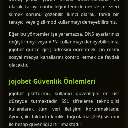
olarak, tarayıcı önbelleğini temizlemek ve çerezleri
silmek sorunu çözebilir. İkinci olarak, farklı bir
tarayıcı veya gizli mod kullanmayı deneyebilirsiniz.
Eğer bu yöntemler işe yaramazsa, DNS ayarlarınızı
değiştirmeyi veya VPN kullanmayı deneyebilirsiniz.
jojobet güncel giriş adresini öğrenmek için resmi
sosyal medya kanallarını kontrol etmek de faydalı
olacaktır.
jojobet Güvenlik Önlemleri
jojobet platformu, kullanıcı güvenliğini en üst
düzeyde tutmaktadır. SSL şifreleme teknolojisi
kullanılarak tüm veri iletişimi korunmaktadır.
Ayrıca, iki faktörlü kimlik doğrulama (2FA) sistemi
ile hesap güvenliği artırılmaktadır.