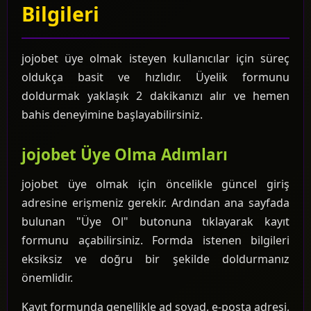
Bilgileri
jojobet üye olmak isteyen kullanıcılar için süreç
oldukça basit ve hızlıdır. Üyelik formunu
doldurmak yaklaşık 2 dakikanızı alır ve hemen
bahis deneyimine başlayabilirsiniz.
jojobet Üye Olma Adımları
jojobet üye olmak için öncelikle güncel giriş
adresine erişmeniz gerekir. Ardından ana sayfada
bulunan "Üye Ol" butonuna tıklayarak kayıt
formunu açabilirsiniz. Formda istenen bilgileri
eksiksiz ve doğru bir şekilde doldurmanız
önemlidir.
Kayıt formunda genellikle ad soyad, e-posta adresi,