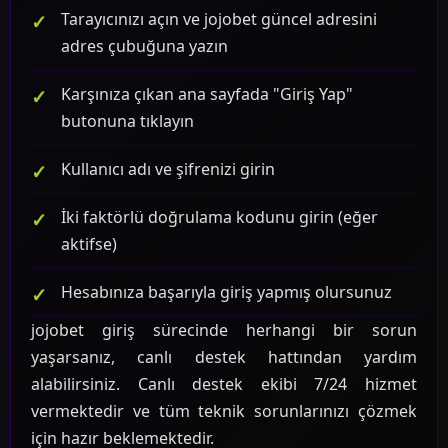
Tarayıcınızı açın ve jojobet güncel adresini
adres çubuğuna yazın
Karşınıza çıkan ana sayfada "Giriş Yap"
butonuna tıklayın
Kullanıcı adı ve şifrenizi girin
İki faktörlü doğrulama kodunu girin (eğer
aktifse)
Hesabınıza başarıyla giriş yapmış olursunuz
jojobet giriş sürecinde herhangi bir sorun
yaşarsanız, canlı destek hattından yardım
alabilirsiniz. Canlı destek ekibi 7/24 hizmet
vermektedir ve tüm teknik sorunlarınızı çözmek
için hazır beklemektedir.