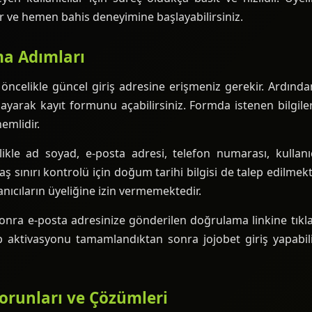
lır ve hemen bahis deneyimine başlayabilirsiniz.
ma Adımları
 öncelikle güncel giriş adresine erişmeniz gerekir. Ardın
ayarak kayıt formunu açabilirsiniz. Formda istenen bilgiler
emlidir.
kle ad soyad, e-posta adresi, telefon numarası, kullanıcı
aş sınırı kontrolü için doğum tarihi bilgisi de talep edilmek
nıcıların üyeliğine izin vermemektedir.
ra e-posta adresinize gönderilen doğrulama linkine tıkla
p aktivasyonu tamamlandıktan sonra jojobet giriş yapabili
Sorunları ve Çözümleri