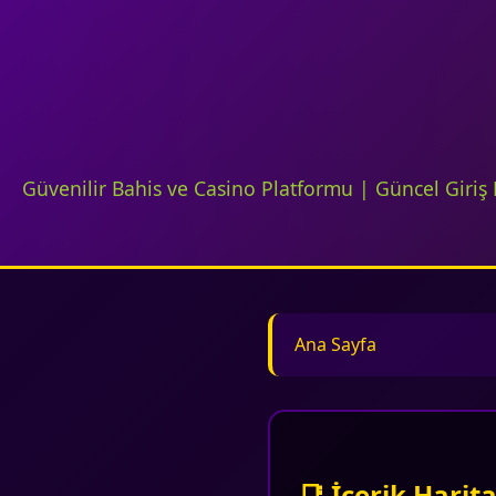
Güvenilir Bahis ve Casino Platformu | Güncel Giriş
Ana Sayfa
📑 İçerik Harita