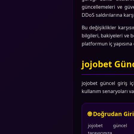
güncellemeleri ve güve
DDoS saldırılarına kar
Bu değişiklikler karşıs
bilgileri, bakiyeleri v
platformun iç yapısın
jojobet Günc
jojobet güncel giriş i
kullanım senaryoları var
🌐 Doğrudan Gir
jojobet güncel 
tarayıcınıza y