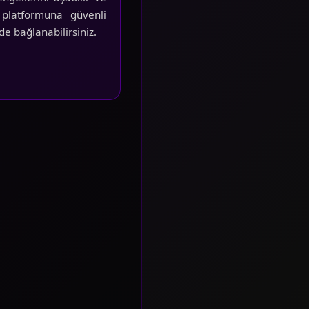
 platformuna güvenli
lde bağlanabilirsiniz.