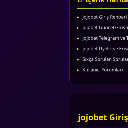
jojobet Giriş Rehberi
jojobet Güncel Giriş
jojobet Telegram ve T
jojobet Üyelik ve Erişi
Sıkça Sorulan Sorula
Kullanıcı Yorumları
jojobet Giri