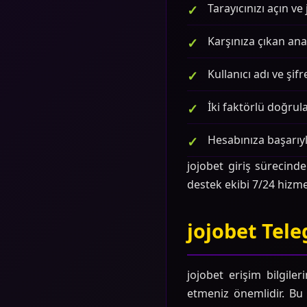
Tarayıcınızı açın v
Karşınıza çıkan ana
Kullanıcı adı ve şifr
İki faktörlü doğrul
Hesabınıza başarıy
jojobet giriş sürecinde
destek ekibi 7/24 hizme
jojobet Tele
jojobet erişim bilgile
etmeniz önemlidir. Bu 