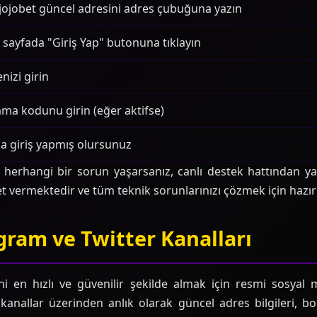
e jojobet güncel adresini adres çubuğuna yazın
 sayfada "Giriş Yap" butonuna tıklayın
enizi girin
ama kodunu girin (eğer aktifse)
la giriş yapmış olursunuz
 herhangi bir sorun yaşarsanız, canlı destek hattından yar
t vermektedir ve tüm teknik sorunlarınızı çözmek için hazı
gram ve Twitter Kanalları
rini en hızlı ve güvenilir şekilde almak için resmi sosyal 
kanallar üzerinden anlık olarak güncel adres bilgileri, b