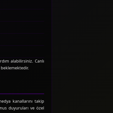
dım alabilirsiniz. Canlı
r beklemektedir.
medya kanallarını takip
onus duyuruları ve özel