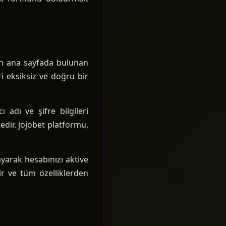
dan ana sayfada bulunan
i eksiksiz ve doğru bir
 adı ve şifre bilgileri
tedir. jojobet platformu,
yarak hesabınızı aktive
r ve tüm özelliklerden