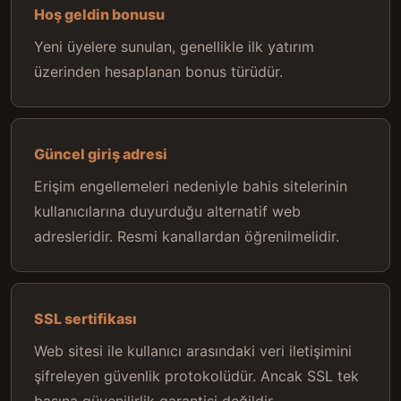
Hoş geldin bonusu
Yeni üyelere sunulan, genellikle ilk yatırım
üzerinden hesaplanan bonus türüdür.
Güncel giriş adresi
Erişim engellemeleri nedeniyle bahis sitelerinin
kullanıcılarına duyurduğu alternatif web
adresleridir. Resmi kanallardan öğrenilmelidir.
SSL sertifikası
Web sitesi ile kullanıcı arasındaki veri iletişimini
şifreleyen güvenlik protokolüdür. Ancak SSL tek