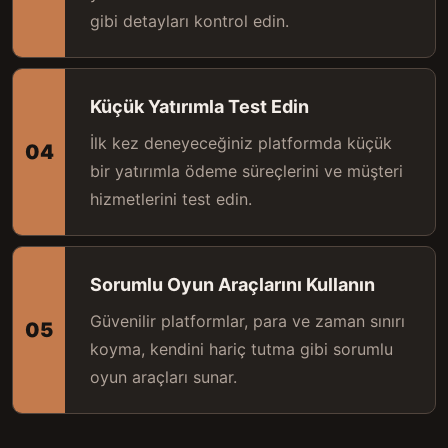
gibi detayları kontrol edin.
Küçük Yatırımla Test Edin
İlk kez deneyeceğiniz platformda küçük
04
bir yatırımla ödeme süreçlerini ve müşteri
hizmetlerini test edin.
Sorumlu Oyun Araçlarını Kullanın
Güvenilir platformlar, para ve zaman sınırı
05
koyma, kendini hariç tutma gibi sorumlu
oyun araçları sunar.