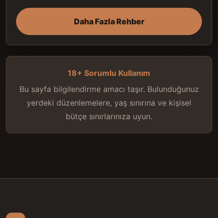
Daha Fazla Rehber
18+ Sorumlu Kullanım
Bu sayfa bilgilendirme amacı taşır. Bulunduğunuz
yerdeki düzenlemelere, yaş sınırına ve kişisel
bütçe sınırlarınıza uyun.