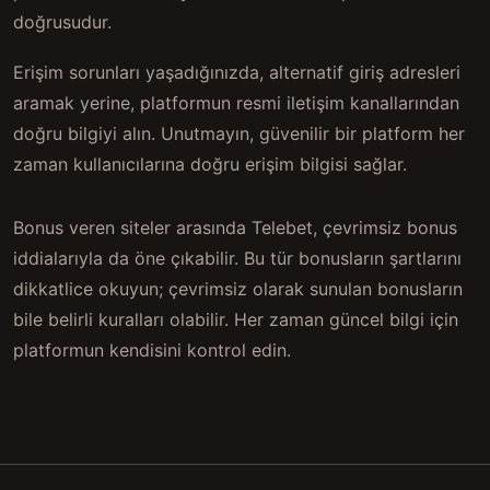
doğrusudur.
Erişim sorunları yaşadığınızda, alternatif giriş adresleri
aramak yerine, platformun resmi iletişim kanallarından
doğru bilgiyi alın. Unutmayın, güvenilir bir platform her
zaman kullanıcılarına doğru erişim bilgisi sağlar.
Bonus veren siteler arasında Telebet, çevrimsiz bonus
iddialarıyla da öne çıkabilir. Bu tür bonusların şartlarını
dikkatlice okuyun; çevrimsiz olarak sunulan bonusların
bile belirli kuralları olabilir. Her zaman güncel bilgi için
platformun kendisini kontrol edin.