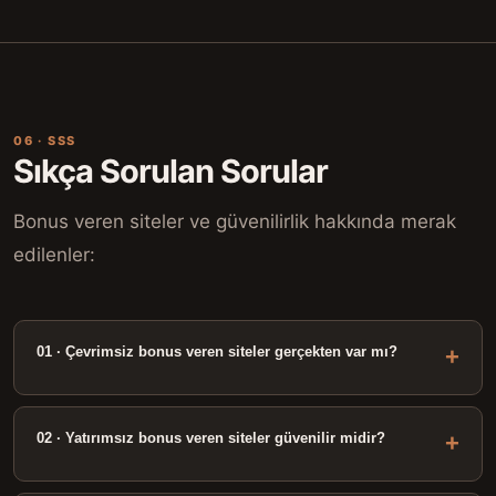
06 · SSS
Sıkça Sorulan Sorular
Bonus veren siteler ve güvenilirlik hakkında merak
edilenler:
01 · Çevrimsiz bonus veren siteler gerçekten var mı?
+
Bazı platformlar 'çevrimsiz bonus' adı altında
02 · Yatırımsız bonus veren siteler güvenilir midir?
+
kampanyalar sunar. Ancak bu bonusların genellikle
belirli kuralları vardır (örneğin, sadece belirli