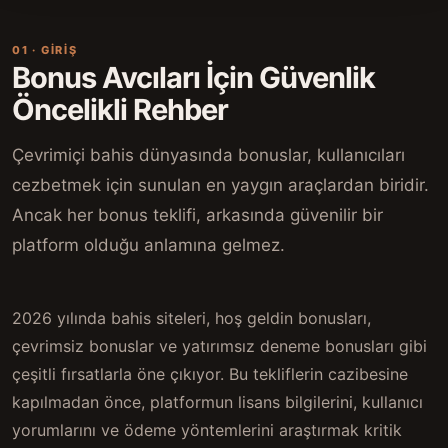
01 · GIRIŞ
Bonus Avcıları İçin Güvenlik
Öncelikli Rehber
Çevrimiçi bahis dünyasında bonuslar, kullanıcıları
cezbetmek için sunulan en yaygın araçlardan biridir.
Ancak her bonus teklifi, arkasında güvenilir bir
platform olduğu anlamına gelmez.
2026 yılında bahis siteleri, hoş geldin bonusları,
çevrimsiz bonuslar ve yatırımsız deneme bonusları gibi
çeşitli fırsatlarla öne çıkıyor. Bu tekliflerin cazibesine
kapılmadan önce, platformun lisans bilgilerini, kullanıcı
yorumlarını ve ödeme yöntemlerini araştırmak kritik