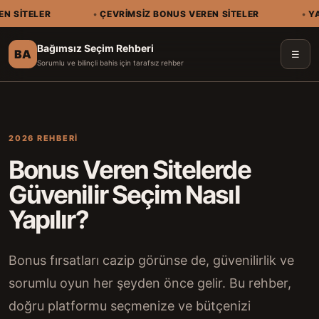
TELER
ÇEVRIMSIZ BONUS VEREN SITELER
YATIRI
Bağımsız Seçim Rehberi
BA
☰
Sorumlu ve bilinçli bahis için tarafsız rehber
2026 REHBERI
Bonus Veren Sitelerde
Güvenilir Seçim Nasıl
Yapılır?
Bonus fırsatları cazip görünse de, güvenilirlik ve
sorumlu oyun her şeyden önce gelir. Bu rehber,
doğru platformu seçmenize ve bütçenizi