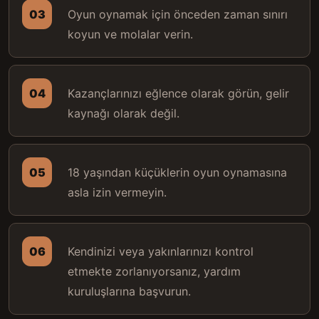
03
Oyun oynamak için önceden zaman sınırı
koyun ve molalar verin.
04
Kazançlarınızı eğlence olarak görün, gelir
kaynağı olarak değil.
05
18 yaşından küçüklerin oyun oynamasına
asla izin vermeyin.
06
Kendinizi veya yakınlarınızı kontrol
etmekte zorlanıyorsanız, yardım
kuruluşlarına başvurun.