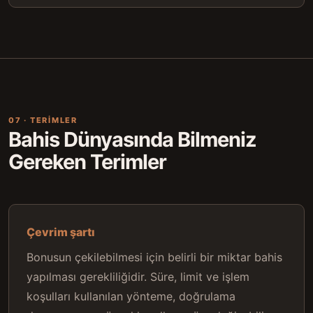
yaşadığınızı düşünüyorsanız, profesyonel yardım
Bahis ve kumar yasal olarak 18 yaş altına yasaktır.
kuruluşlarına başvurun.
Güvenilir siteler, yaş doğrulaması yapar ve
sorumlu oyun politikalarını benimser.
07 · TERIMLER
Bahis Dünyasında Bilmeniz
Gereken Terimler
Çevrim şartı
Bonusun çekilebilmesi için belirli bir miktar bahis
yapılması gerekliliğidir. Süre, limit ve işlem
koşulları kullanılan yönteme, doğrulama