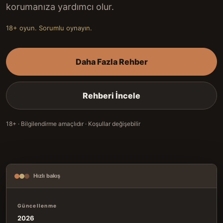
korumanıza yardımcı olur.
18+ oyun. Sorumlu oynayın.
Daha Fazla Rehber
Rehberi İncele
18+ · Bilgilendirme amaçlıdır · Koşullar değişebilir
Hızlı bakış
Güncellenme
2026