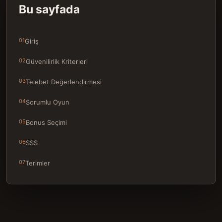
Bu sayfada
01
Giriş
02
Güvenilirlik Kriterleri
03
Telebet Değerlendirmesi
04
Sorumlu Oyun
05
Bonus Seçimi
06
SSS
07
Terimler