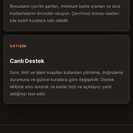
Bonusların çevrim şartları, minimum bahis oranları ve süre
kısıtlamalarını önceden okuyun. Çevrimsiz bonus vaatleri
bile belirli kurallara tabi olabilir.
İLETIŞIM
Canlı Destek
Süre, limit ve işlem koşulları kullanılan yönteme, doğrulama
durumuna ve güncel kurallara göre değişebilir. Destek
ekibine soru sorarak ne kadar hızlı ve açıklayıcı yanıt
aldığınızı test edin.