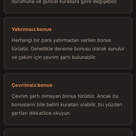
durumuna ve güncel kurallara göre değişebilir.
Yatırımsız bonus
Herhangi bir para yatırmadan verilen bonus
türüdür. Genellikle deneme bonusu olarak sunulur
ve çekim için çevrim şartı bulunabilir.
Çevrimsiz bonus
Çevrim şartı olmayan bonus türüdür. Ancak bu
bonusların bile belirli kuralları olabilir, bu yüzden
şartları dikkatlice okuyun.