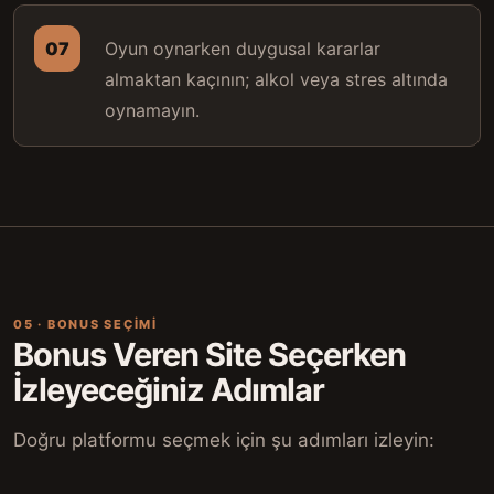
07
Oyun oynarken duygusal kararlar
almaktan kaçının; alkol veya stres altında
oynamayın.
05 · BONUS SEÇIMI
Bonus Veren Site Seçerken
İzleyeceğiniz Adımlar
Doğru platformu seçmek için şu adımları izleyin: