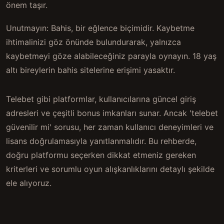
önem taşır.
Unutmayın: Bahis, bir eğlence biçimidir. Kaybetme
ihtimalinizi göz önünde bulundurarak, yalnızca
kaybetmeyi göze alabileceğiniz parayla oynayın. 18 yaş
altı bireylerin bahis sitelerine erişimi yasaktır.
Telebet gibi platformlar, kullanıcılarına güncel giriş
adresleri ve çeşitli bonus imkanları sunar. Ancak 'telebet
güvenilir mi' sorusu, her zaman kullanıcı deneyimleri ve
lisans doğrulamasıyla yanıtlanmalıdır. Bu rehberde,
doğru platformu seçerken dikkat etmeniz gereken
kriterleri ve sorumlu oyun alışkanlıklarını detaylı şekilde
ele alıyoruz.