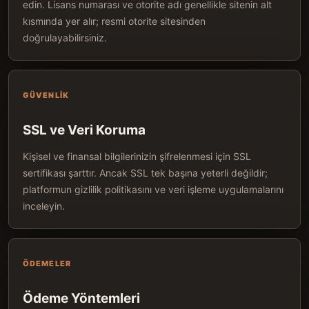
edin. Lisans numarası ve otorite adı genellikle sitenin alt
kısmında yer alır; resmi otorite sitesinden
doğrulayabilirsiniz.
GÜVENLIK
SSL ve Veri Koruma
Kişisel ve finansal bilgilerinizin şifrelenmesi için SSL
sertifikası şarttır. Ancak SSL tek başına yeterli değildir;
platformun gizlilik politikasını ve veri işleme uygulamalarını
inceleyin.
ÖDEMELER
Ödeme Yöntemleri