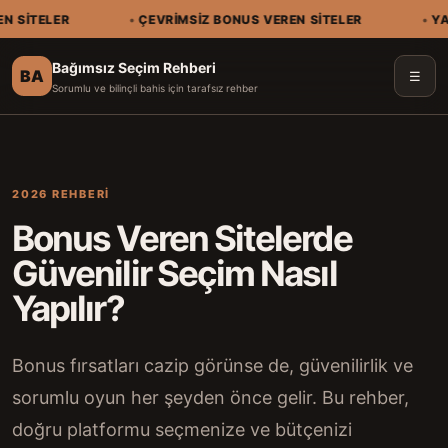
ITELER
ÇEVRIMSIZ BONUS VEREN SITELER
YATIRI
Bağımsız Seçim Rehberi
BA
☰
Sorumlu ve bilinçli bahis için tarafsız rehber
2026 REHBERI
Bonus Veren Sitelerde
Güvenilir Seçim Nasıl
Yapılır?
Bonus fırsatları cazip görünse de, güvenilirlik ve
sorumlu oyun her şeyden önce gelir. Bu rehber,
doğru platformu seçmenize ve bütçenizi