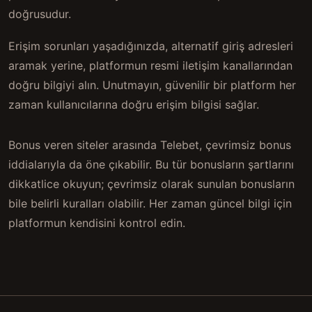
doğrusudur.
Erişim sorunları yaşadığınızda, alternatif giriş adresleri
aramak yerine, platformun resmi iletişim kanallarından
doğru bilgiyi alın. Unutmayın, güvenilir bir platform her
zaman kullanıcılarına doğru erişim bilgisi sağlar.
Bonus veren siteler arasında Telebet, çevrimsiz bonus
iddialarıyla da öne çıkabilir. Bu tür bonusların şartlarını
dikkatlice okuyun; çevrimsiz olarak sunulan bonusların
bile belirli kuralları olabilir. Her zaman güncel bilgi için
platformun kendisini kontrol edin.