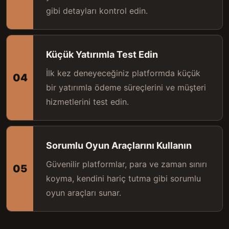
gibi detayları kontrol edin.
Küçük Yatırımla Test Edin
İlk kez deneyeceğiniz platformda küçük
04
bir yatırımla ödeme süreçlerini ve müşteri
hizmetlerini test edin.
Sorumlu Oyun Araçlarını Kullanın
Güvenilir platformlar, para ve zaman sınırı
05
koyma, kendini hariç tutma gibi sorumlu
oyun araçları sunar.