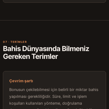
yaşadığınızı düşünüyorsanız, profesyonel yardım
Bahis ve kumar yasal olarak 18 yaş altına yasaktır.
kuruluşlarına başvurun.
Güvenilir siteler, yaş doğrulaması yapar ve
sorumlu oyun politikalarını benimser.
07 · TERIMLER
Bahis Dünyasında Bilmeniz
Gereken Terimler
Çevrim şartı
Bonusun çekilebilmesi için belirli bir miktar bahis
yapılması gerekliliğidir. Süre, limit ve işlem
koşulları kullanılan yönteme, doğrulama