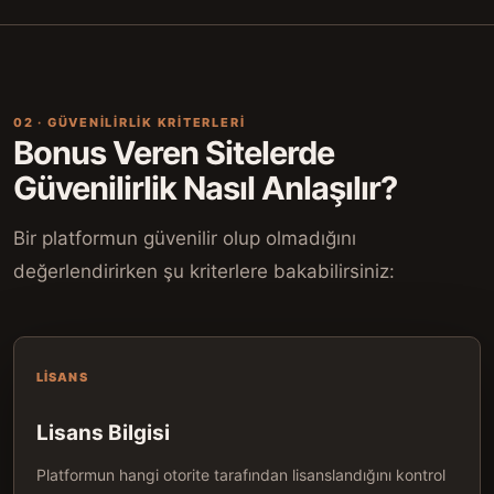
02 · GÜVENILIRLIK KRITERLERI
Bonus Veren Sitelerde
Güvenilirlik Nasıl Anlaşılır?
Bir platformun güvenilir olup olmadığını
değerlendirirken şu kriterlere bakabilirsiniz:
LISANS
Lisans Bilgisi
Platformun hangi otorite tarafından lisanslandığını kontrol