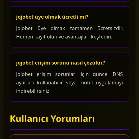
jojobet üye olmak ücretli mi?
jojobet üye olmak tamamen ücretsizdir.
Hemen kayıt olun ve avantajları keşfedin.
jojobet erişim sorunu nasıl çözülür?
jojobet erişim sorunları için güncel DNS
ayarları kullanabilir veya mobil uygulamayı
indirebilirsiniz.
Kullanıcı Yorumları