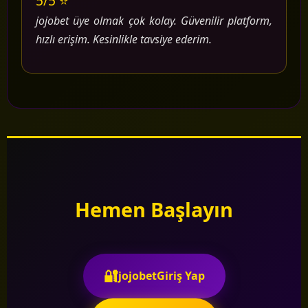
5
/5 ⭐
jojobet üye olmak çok kolay. Güvenilir platform,
hızlı erişim. Kesinlikle tavsiye ederim.
Hemen Başlayın
🔐
jojobetGiriş Yap