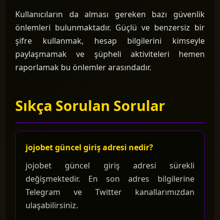
Kullanıcıların da alması gereken bazı güvenlik
önlemleri bulunmaktadır. Güçlü ve benzersiz bir
şifre kullanmak, hesap bilgilerini kimseyle
paylaşmamak ve şüpheli aktiviteleri hemen
raporlamak bu önlemler arasındadır.
Sıkça Sorulan Sorular
jojobet güncel giriş adresi nedir?
jojobet güncel giriş adresi sürekli
değişmektedir. En son adres bilgilerine
Telegram ve Twitter kanallarımızdan
ulaşabilirsiniz.