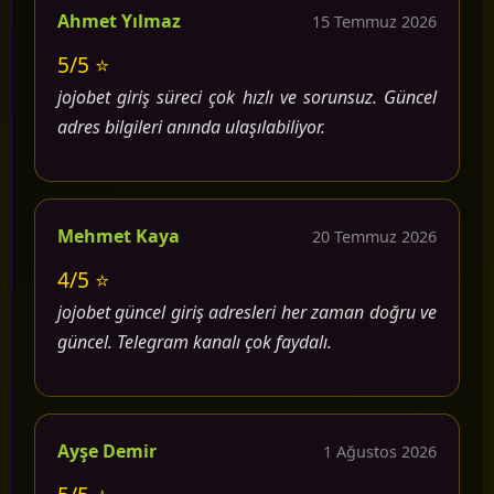
Ahmet Yılmaz
15 Temmuz 2026
5
/5 ⭐
jojobet giriş süreci çok hızlı ve sorunsuz. Güncel
adres bilgileri anında ulaşılabiliyor.
Mehmet Kaya
20 Temmuz 2026
4
/5 ⭐
jojobet güncel giriş adresleri her zaman doğru ve
güncel. Telegram kanalı çok faydalı.
Ayşe Demir
1 Ağustos 2026