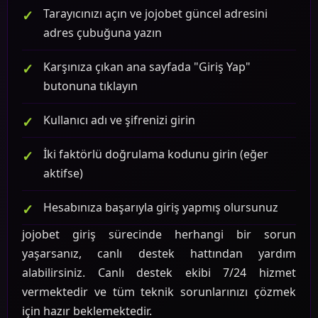
Tarayıcınızı açın ve jojobet güncel adresini
adres çubuğuna yazın
Karşınıza çıkan ana sayfada "Giriş Yap"
butonuna tıklayın
Kullanıcı adı ve şifrenizi girin
İki faktörlü doğrulama kodunu girin (eğer
aktifse)
Hesabınıza başarıyla giriş yapmış olursunuz
jojobet giriş sürecinde herhangi bir sorun
yaşarsanız, canlı destek hattından yardım
alabilirsiniz. Canlı destek ekibi 7/24 hizmet
vermektedir ve tüm teknik sorunlarınızı çözmek
için hazır beklemektedir.